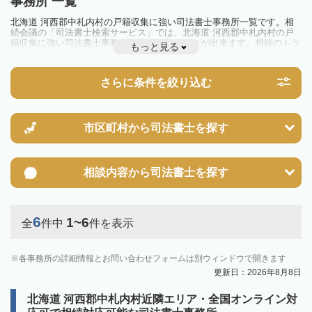
事務所 一覧
北海道 河西郡中札内村の戸籍収集に強い司法書士事務所一覧です。相
続会議の「司法書士検索サービス」では、北海道 河西郡中札内村の戸
籍収集に強い司法書士事務所を一覧で見ることが出来ます。相続のトラ
もっと見る
ブルやお悩みを抱えている方は一度近隣の司法書士に相談してみましょ
う。
さらに条件を絞り込む
市区町村から
司法書士を探す
相談内容から
司法書士を探す
6
1~6
全
件中
件を表示
各事務所の詳細情報とお問い合わせフォームは別ウィンドウで開きます
更新日：2026年8月8日
北海道 河西郡中札内村近隣エリア・全国オンライン対