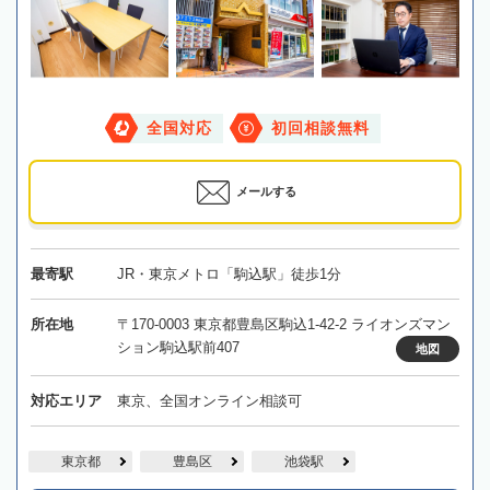
全国対応
初回相談無料
メールする
最寄駅
JR・東京メトロ「駒込駅」徒歩1分
所在地
〒170-0003 東京都豊島区駒込1-42-2 ライオンズマン
ション駒込駅前407
地図
対応エリア
東京、全国オンライン相談可
東京都
豊島区
池袋駅