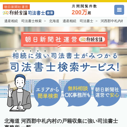
月間閲覧件数
朝日新聞社運営
200万
超
遺産相続 司法書士検索
北海道 遺産相続 司法書士
河西郡中札内村
北海道 河西郡中札内村の戸籍収集に強い司法書士