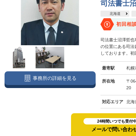
司法書士
北海道
初回相
司法書士沼澤哲也
の位置にある司法
しております。初回
最寄駅
札幌
事務所の詳細を見る
所在地
〒06
20
対応エリア
北海
24時間いつでも受付
メールで問い合わ