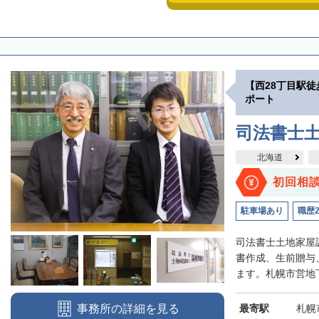
【西28丁目駅
ポート
司法書士
北海道
初回相
駐車場あり
職歴
司法書士土地家屋
書作成、生前贈与
ます。札幌市営地下
最寄駅
札幌
事務所の詳細を見る