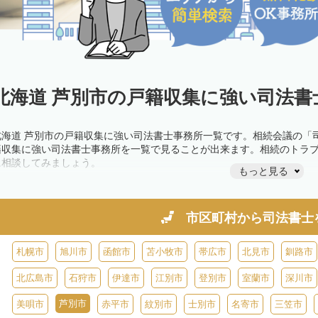
北海道 芦別市の戸籍収集に強い司法書
北海道 芦別市の戸籍収集に強い司法書士事務所一覧です。相続会議の「
籍収集に強い司法書士事務所を一覧で見ることが出来ます。相続のトラ
に相談してみましょう。
もっと見る
市区町村から
司法書士
札幌市
旭川市
函館市
苫小牧市
帯広市
北見市
釧路市
北広島市
石狩市
伊達市
江別市
登別市
室蘭市
深川市
芦別市
美唄市
赤平市
紋別市
士別市
名寄市
三笠市