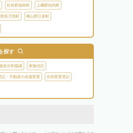
町
松前郡福島町
上磯郡知内町
越郡長万部町
檜山郡江差町
瀬棚郡今金町
久遠郡せたな町
虻田郡ニセコ町
虻田郡倶知安町
虻田郡豊浦町
虻田郡洞爺湖町
を探す
郡神恵内村
古平郡古平町
積丹郡積丹町
遺産分割協議
家族信託
空知郡奈井江町
空知郡上砂川町
登記・不動産の名義変更
住所変更登記
由仁町
夕張郡長沼町
夕張郡栗山町
雨竜郡秩父別町
雨竜郡雨竜町
払郡安平町
勇払郡むかわ町
上川郡愛別町
上川郡上川町
上川郡東川町
川郡新得町
上川郡清水町
中川郡本別町