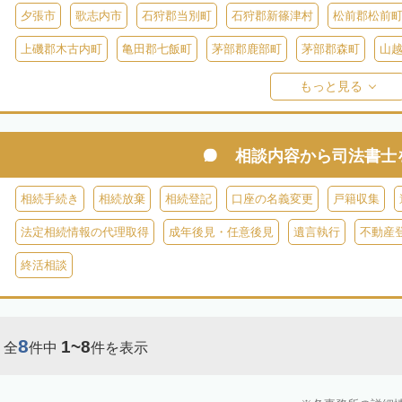
夕張市
歌志内市
石狩郡当別町
石狩郡新篠津村
松前郡松前
上磯郡木古内町
亀田郡七飯町
茅部郡鹿部町
茅部郡森町
山
檜山郡上ノ国町
檜山郡厚沢部町
爾志郡乙部町
奥尻郡奥尻町
もっと見る
島牧郡島牧村
寿都郡寿都町
寿都郡黒松内町
磯谷郡蘭越町
虻田郡真狩村
虻田郡留寿都村
虻田郡喜茂別町
虻田郡京極町
相談内容から
司法書士
岩内郡共和町
岩内郡岩内町
二海郡八雲町
古宇郡泊村
古宇
相続手続き
相続放棄
相続登記
口座の名義変更
戸籍収集
余市郡仁木町
余市郡余市町
余市郡赤井川村
空知郡南幌町
法定相続情報の代理取得
成年後見・任意後見
遺言執行
不動産
空知郡上富良野町
空知郡中富良野町
空知郡南富良野町
夕張郡
終活相談
樺戸郡月形町
樺戸郡浦臼町
樺戸郡新十津川町
雨竜郡妹背牛町
雨竜郡北竜町
雨竜郡沼田町
勇払郡占冠村
勇払郡厚真町
勇
8
1~8
全
件中
件を表示
上川郡東神楽町
上川郡鷹栖町
上川郡当麻町
上川郡比布町
上川郡美瑛町
上川郡和寒町
上川郡剣淵町
上川郡下川町
上