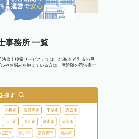
士事務所 一覧
司法書士検索サービス」では、北海道 芦別市の戸
ブルやお悩みを抱えている方は一度近隣の司法書士
を探す
小樽市
岩見沢市
千歳市
恵庭市
北斗市
滝川市
網走市
留萌市
根室市
砂川市
富良野市
稚内市