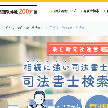
200
相続会議トップ
弁護士検索
間閲覧件数
万
超
芦別市 遺産相続 司法書士
芦別市 戸籍収集 司法書士