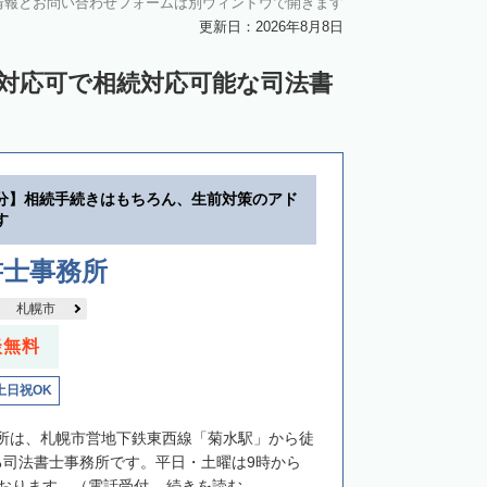
情報とお問い合わせフォームは別ウィンドウで開きます
中川郡池田町
中川郡豊頃町
更新日：2026年8月8日
苫前郡羽幌町
苫前郡初山別村
ン対応可で相続対応可能な司法書
谷郡猿払村
枝幸郡浜頓別町
利尻郡利尻富士町
網走郡美幌町
里郡小清水町
常呂郡訓子府町
分】相続手続きはもちろん、生前対策のアド
紋別郡滝上町
紋別郡興部町
す
沙流郡日高町
沙流郡平取町
新冠郡新冠町
書士事務所
河東郡音更町
河東郡士幌町
札幌市
河西郡更別村
広尾郡大樹町
談無料
路郡釧路町
厚岸郡厚岸町
厚岸郡浜中町
土日祝OK
野付郡別海町
標津郡中標津町
所は、札幌市営地下鉄東西線「菊水駅」から徒
る司法書士事務所です。平日・土曜は9時から
おります。（電話受付...
続きを読む