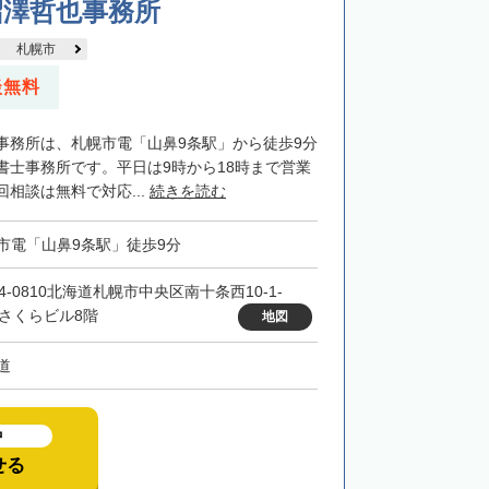
沼澤哲也事務所
札幌市
談無料
事務所は、札幌市電「山鼻9条駅」から徒歩9分
書士事務所です。平日は9時から18時まで営業
相談は無料で対応...
続きを読む
市電「山鼻9条駅」徒歩9分
4-0810北海道札幌市中央区南十条西10-1-
 さくらビル8階
地図
道
中
せる