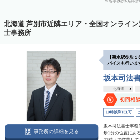
各事務所の詳細
中川郡美深町
中川郡音威子府村
中川郡中川町
中川郡幕別町
雨竜郡幌加内町
増毛郡増毛町
留萌郡小平町
苫前郡苫前町
北海道 芦別市近隣エリア・全国オンライ
天塩郡遠別町
天塩郡天塩町
天塩郡豊富町
天塩郡幌延町
宗
士事務所
枝幸郡中頓別町
枝幸郡枝幸町
礼文郡礼文町
利尻郡利尻町
網走郡津別町
網走郡大空町
斜里郡斜里町
斜里郡清里町
斜
【菊水駅徒歩１
常呂郡置戸町
常呂郡佐呂間町
紋別郡遠軽町
紋別郡湧別町
バイスも行いま
紋別郡西興部村
紋別郡雄武町
有珠郡壮瞥町
白老郡白老町
坂本司法
浦河郡浦河町
様似郡様似町
幌泉郡えりも町
日高郡新ひだか町
北海道
河東郡上士幌町
河東郡鹿追町
河西郡芽室町
河西郡中札内村
初回相
広尾郡広尾町
足寄郡足寄町
足寄郡陸別町
十勝郡浦幌町
釧
19時以降TEL可
川上郡標茶町
川上郡弟子屈町
阿寒郡鶴居村
白糠郡白糠町
坂本司法書士事務
事務所の詳細を見る
標津郡標津町
目梨郡羅臼町
歩1分の位置にあ
21時まで営業して