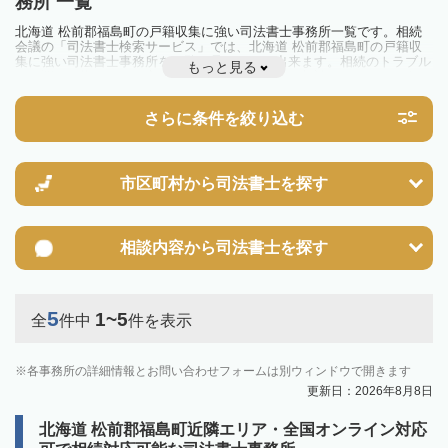
務所 一覧
北海道 松前郡福島町の戸籍収集に強い司法書士事務所一覧です。相続
会議の「司法書士検索サービス」では、北海道 松前郡福島町の戸籍収
集に強い司法書士事務所を一覧で見ることが出来ます。相続のトラブル
もっと見る
やお悩みを抱えている方は一度近隣の司法書士に相談してみましょう。
さらに条件を絞り込む
市区町村から
司法書士を探す
相談内容から
司法書士を探す
5
1~5
全
件中
件を表示
各事務所の詳細情報とお問い合わせフォームは別ウィンドウで開きます
更新日：2026年8月8日
北海道 松前郡福島町近隣エリア・全国オンライン対応