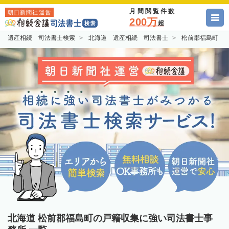
月間閲覧件数
朝日新聞社運営
200万
超
遺産相続 司法書士検索
北海道 遺産相続 司法書士
松前郡福島町 
北海道 松前郡福島町の戸籍収集に強い司法書士事