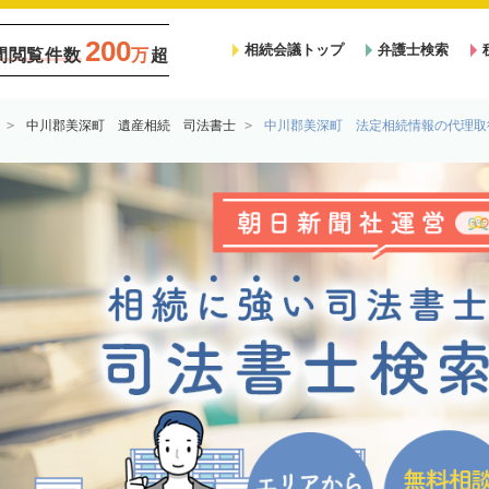
200
相続会議トップ
弁護士検索
間閲覧件数
万
超
中川郡美深町 遺産相続 司法書士
中川郡美深町 法定相続情報の代理取