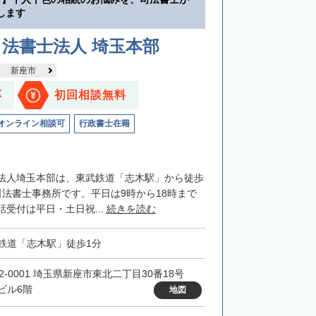
します
法書士法人 埼玉本部
新座市
応
初回相談無料
オンライン相談可
行政書士在籍
法人埼玉本部は、東武鉄道「志木駅」から徒歩
司法書士事務所です。平日は9時から18時まで
受付は平日・土日祝...
続きを読む
鉄道「志木駅」徒歩1分
52-0001 埼玉県新座市東北二丁目30番18号
ビル6階
地図