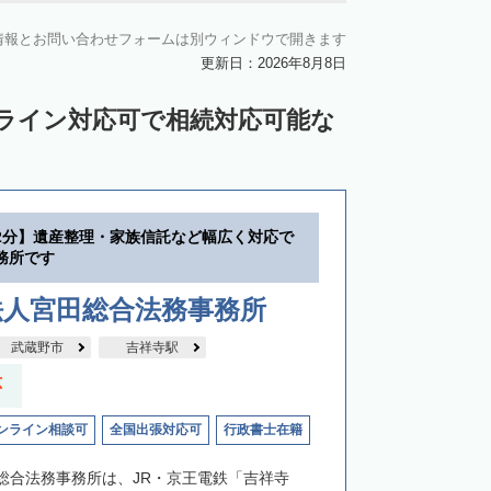
川郡新得町
上川郡清水町
中川郡本別町
情報とお問い合わせフォームは別ウィンドウで開きます
中川郡池田町
中川郡豊頃町
更新日：2026年8月8日
苫前郡羽幌町
苫前郡初山別村
ンライン対応可で相続対応可能な
谷郡猿払村
枝幸郡浜頓別町
利尻郡利尻富士町
網走郡美幌町
里郡小清水町
常呂郡訓子府町
2分】遺産整理・家族信託など幅広く対応で
紋別郡滝上町
紋別郡興部町
務所です
沙流郡日高町
沙流郡平取町
新冠郡新冠町
法人宮田総合法務事務所
河東郡音更町
河東郡士幌町
武蔵野市
吉祥寺駅
河西郡更別村
広尾郡大樹町
応
路郡釧路町
厚岸郡厚岸町
厚岸郡浜中町
ンライン相談可
全国出張対応可
行政書士在籍
野付郡別海町
標津郡中標津町
総合法務事務所は、JR・京王電鉄「吉祥寺