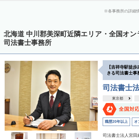
上川郡美瑛町
上川郡和寒町
上川郡剣淵町
上川郡下川町
上
各事務所の詳細
中川郡美深町
中川郡音威子府村
中川郡中川町
中川郡幕別町
雨竜郡幌加内町
増毛郡増毛町
留萌郡小平町
苫前郡苫前町
北海道 中川郡美深町近隣エリア・全国オ
天塩郡遠別町
天塩郡天塩町
天塩郡豊富町
天塩郡幌延町
宗
司法書士事務所
枝幸郡中頓別町
枝幸郡枝幸町
礼文郡礼文町
利尻郡利尻町
網走郡津別町
網走郡大空町
斜里郡斜里町
斜里郡清里町
斜
【吉祥寺駅徒歩
常呂郡置戸町
常呂郡佐呂間町
紋別郡遠軽町
紋別郡湧別町
きる司法書士事
紋別郡西興部村
紋別郡雄武町
有珠郡壮瞥町
白老郡白老町
司法書士
浦河郡浦河町
様似郡様似町
幌泉郡えりも町
日高郡新ひだか町
東京都
河東郡上士幌町
河東郡鹿追町
河西郡芽室町
河西郡中札内村
全国対
広尾郡広尾町
足寄郡足寄町
足寄郡陸別町
十勝郡浦幌町
釧
職歴20年以上
オ
川上郡標茶町
川上郡弟子屈町
阿寒郡鶴居村
白糠郡白糠町
司法書士法人宮田