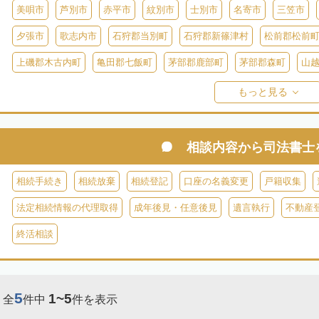
美唄市
芦別市
赤平市
紋別市
士別市
名寄市
三笠市
夕張市
歌志内市
石狩郡当別町
石狩郡新篠津村
松前郡松前
上磯郡木古内町
亀田郡七飯町
茅部郡鹿部町
茅部郡森町
山
檜山郡上ノ国町
檜山郡厚沢部町
爾志郡乙部町
奥尻郡奥尻町
もっと見る
島牧郡島牧村
寿都郡寿都町
寿都郡黒松内町
磯谷郡蘭越町
虻田郡真狩村
虻田郡留寿都村
虻田郡喜茂別町
虻田郡京極町
相談内容から
司法書士
岩内郡共和町
岩内郡岩内町
二海郡八雲町
古宇郡泊村
古宇
相続手続き
相続放棄
相続登記
口座の名義変更
戸籍収集
余市郡仁木町
余市郡余市町
余市郡赤井川村
空知郡南幌町
法定相続情報の代理取得
成年後見・任意後見
遺言執行
不動産
空知郡上富良野町
空知郡中富良野町
空知郡南富良野町
夕張郡
終活相談
樺戸郡月形町
樺戸郡浦臼町
樺戸郡新十津川町
雨竜郡妹背牛町
雨竜郡北竜町
雨竜郡沼田町
勇払郡占冠村
勇払郡厚真町
勇
5
1~5
全
件中
件を表示
上川郡東神楽町
上川郡鷹栖町
上川郡当麻町
上川郡比布町