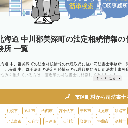
北海道 中川郡美深町の法定相続情報の
務所 一覧
北海道 中川郡美深町の法定相続情報の代理取得に強い司法書士事務所一
は、北海道 中川郡美深町の法定相続情報の代理取得に強い司法書士事務
お悩みを抱えている方は一度近隣の司法書士に相談してみましょう。
もっと見る
市区町村から
司法書士
札幌市
旭川市
函館市
苫小牧市
帯広市
北見市
釧路市
北広島市
石狩市
伊達市
江別市
登別市
室蘭市
深川市