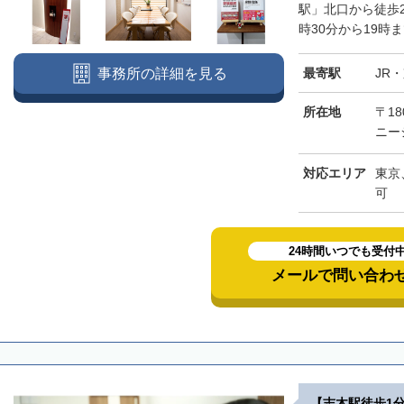
標津郡標津町
目梨郡羅臼町
駅」北口から徒歩
時30分から19時
最寄駅
JR
事務所の詳細を見る
所在地
〒18
ニー
対応エリア
東京
可
24時間いつでも受付
メールで問い合わ
【志木駅徒歩1