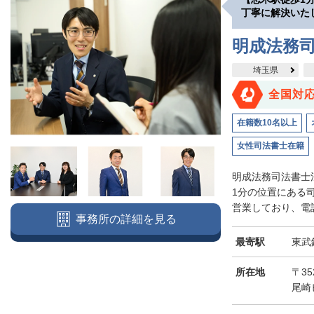
丁寧に解決いた
明成法務司
埼玉県
全国対
在籍数10名以上
女性司法書士在籍
明成法務司法書士
1分の位置にある
営業しており、電話
事務所の詳細を見る
最寄駅
東武
所在地
〒3
尾崎