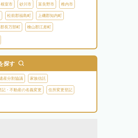
根室市
砂川市
富良野市
稚内市
町
松前郡福島町
上磯郡知内町
越郡長万部町
檜山郡江差町
瀬棚郡今金町
久遠郡せたな町
虻田郡ニセコ町
虻田郡倶知安町
虻田郡豊浦町
虻田郡洞爺湖町
を探す
郡神恵内村
古平郡古平町
積丹郡積丹町
遺産分割協議
家族信託
空知郡奈井江町
空知郡上砂川町
登記・不動産の名義変更
住所変更登記
由仁町
夕張郡長沼町
夕張郡栗山町
雨竜郡秩父別町
雨竜郡雨竜町
払郡安平町
勇払郡むかわ町
上川郡愛別町
上川郡上川町
上川郡東川町