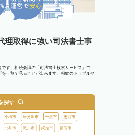
代理取得に強い司法書士事
覧です。相続会議の「司法書士検索サービス」で
所を一覧で見ることが出来ます。相続のトラブルや
を探す
小樽市
岩見沢市
千歳市
恵庭市
北斗市
滝川市
網走市
留萌市