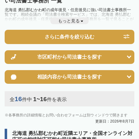
い司法書士事務所 一覧
北海道 勇払郡むかわ町の成年後見・任意後見に強い司法書士事務所一
覧です。相続会議の「司法書士検索サービス」では、北海道 勇払郡む
かわ町の成年後見・任意後見に強い司法書士事務所を一覧で見ることが
もっと見る
出来ます。相続のトラブルやお悩みを抱えている方は一度近隣の司法書
士に相談してみましょう。
さらに条件を絞り込む
市区町村から
司法書士を探す
相談内容から
司法書士を探す
16
1~16
全
件中
件を表示
各事務所の詳細情報とお問い合わせフォームは別ウィンドウで開きます
更新日：2026年8月7日
北海道 勇払郡むかわ町近隣エリア・全国オンライン対