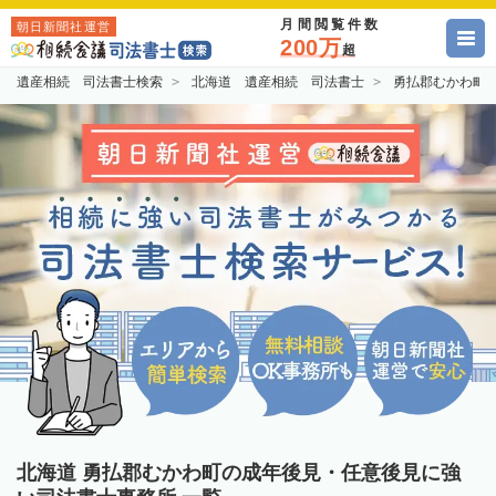
月間閲覧件数
朝日新聞社運営
200万
超
遺産相続 司法書士検索
北海道 遺産相続 司法書士
勇払郡むかわ町
北海道 勇払郡むかわ町の成年後見・任意後見に強