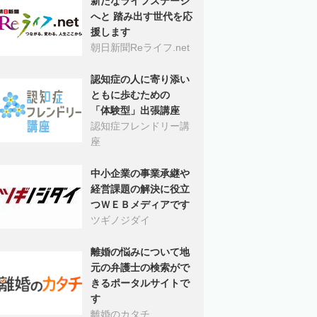
新たなライフステージ
へと 踏み出す世代を応
援します
朝日新聞Reライフ.net
認知症の人に寄り添い
ともに歩むための
「体験型」出張講座
認知症フレンドリー講
座
中小企業の事業承継や
経営課題の解決に役立
つＷＥＢメディアです
ツギノジダイ
離婚の悩みについて地
元の弁護士の検索がで
きるポータルサイトで
す
離婚のカタチ