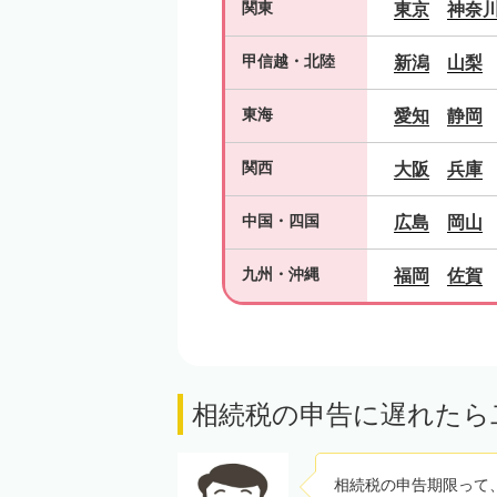
関東
東京
神奈
甲信越
・
北陸
新潟
山梨
東海
愛知
静岡
関西
大阪
兵庫
中国
・
四国
広島
岡山
九州
・
沖縄
福岡
佐賀
相続税の申告に遅れたら
相続税の申告期限って