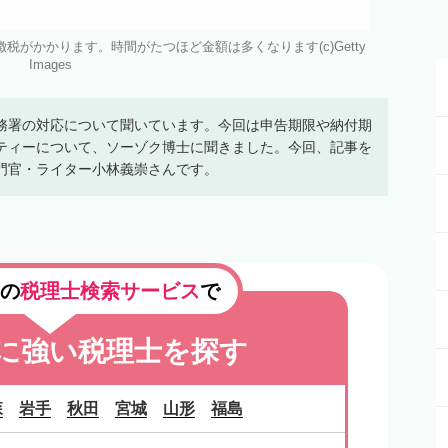
がかかります。時間がたつほど金額は多くなります(c)Getty
Images
務署の対応について聞いています。今回は申告期限や納付期
ティーについて、ソーゾク博士に聞きました。今回、記事を
門官・ライター小林義崇さんです。
の
税理士検索サービス
で
に強い税理士を探す
森
岩手
秋田
宮城
山形
福島