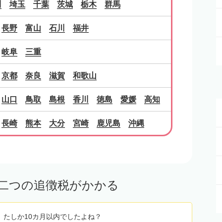
川
埼玉
千葉
茨城
栃木
群馬
長野
富山
石川
福井
岐阜
三重
京都
奈良
滋賀
和歌山
山口
鳥取
島根
香川
徳島
愛媛
高知
長崎
熊本
大分
宮崎
鹿児島
沖縄
二つの追徴税がかかる
、たしか10カ月以内でしたよね？