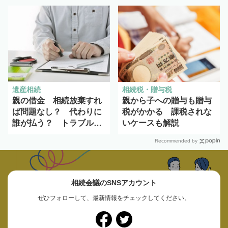
遺産相続
相続税・贈与税
親の借金 相続放棄すれ
親から子への贈与も贈与
ば問題なし？ 代わりに
税がかかる 課税されな
誰が払う？ トラブルを
いケースも解説
避ける方法を解説
Recommended by
相続会議のSNSアカウント
ぜひフォローして、最新情報をチェックしてください。