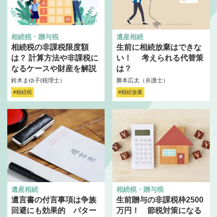
相続税・贈与税
遺産相続
相続税の非課税限度額
生前に相続放棄はできな
は？ 計算方法や非課税に
い！ 考えられる代替策
なるケースや財産を解説
は？
鈴木まゆ子(税理士）
勝本広太（弁護士）
#相続税
#相続放棄
遺産相続
相続税・贈与税
遺言書の付言事項は争族
生前贈与の非課税枠2500
回避にも効果的 パター
万円！ 節税対策になる