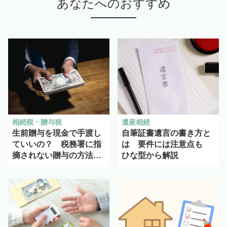
あなたへのおすすめ
相続税・贈与税
遺産相続
生前贈与を現金で手渡し
自筆証書遺言の書き方と
ていいの？ 税務署に指
は 要件には注意点も
摘されない贈与の方法と
ひな型から解説
は