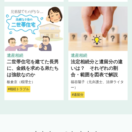
遺産相続
遺産相続
二世帯住宅を建てた長男
法定相続分と遺留分の違
に、金銭を求める弟たち
いは？ それぞれの割
は強欲なのか
合・範囲を図表で解説
板倉京（税理士）
福谷陽子（元弁護士、法律ライタ
ー）
#相続トラブル
#遺留分