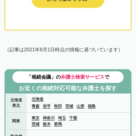
（記事は2021年8月1日時点の情報に基づいています）
「相続会議」の
弁護士検索サービス
で
お近くの相続対応可能な
弁護士を探す
北海道
北海道
東北
青森
岩手
秋田
宮城
山形
福島
東京
神奈川
埼玉
千葉
関東
茨城
栃木
群馬