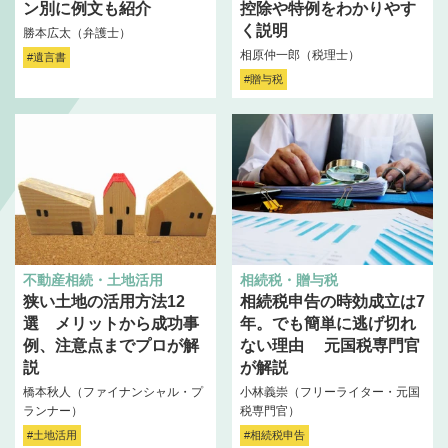
ン別に例文も紹介
控除や特例をわかりやす
く説明
勝本広太（弁護士）
相原仲一郎（税理士）
#遺言書
#贈与税
不動産相続・土地活用
相続税・贈与税
狭い土地の活用方法12
相続税申告の時効成立は7
選 メリットから成功事
年。でも簡単に逃げ切れ
例、注意点までプロが解
ない理由 元国税専門官
説
が解説
橋本秋人（ファイナンシャル・プ
小林義崇（フリーライター・元国
ランナー）
税専門官）
#土地活用
#相続税申告