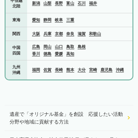
甲信越
新潟
山梨
長野
富山
石川
福井
北陸
東海
愛知
静岡
岐阜
三重
関西
大阪
兵庫
京都
奈良
滋賀
和歌山
広島
岡山
山口
鳥取
島根
中国
四国
香川
徳島
愛媛
高知
九州
福岡
佐賀
長崎
熊本
大分
宮崎
鹿児島
沖縄
沖縄
遺産で「オリジナル基金」を創設 応援したい活動
分野や地域に貢献する方法