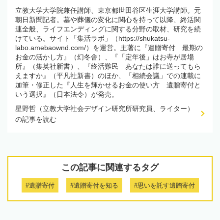
立教大学大学院兼任講師、東京都世田谷区生涯大学講師。元
朝日新聞記者。墓や葬儀の変化に関心を持って以降、終活関
連全般、ライフエンディングに関する分野の取材、研究を続
けている。サイト「集活ラボ」（https://shukatsu-
labo.amebaownd.com/）を運営。主著に『遺贈寄付 最期の
お金の活かし方』（幻冬舎）、『「定年後」はお寺が居場
所』（集英社新書）、『終活難民 あなたは誰に送ってもら
えますか』（平凡社新書）のほか、「相続会議」での連載に
加筆・修正した『人生を輝かせるお金の使い方 遺贈寄付と
いう選択』（日本法令）が発売。
星野哲（立教大学社会デザイン研究所研究員、ライター）
の記事を読む
この記事に関連するタグ
#遺贈寄付
#遺贈寄付を知る
#思いを託す遺贈寄付