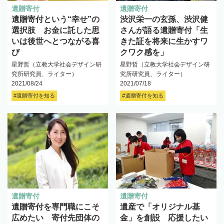
遺贈寄付
遺贈寄付
遺贈寄付という“幸せ”の
渋沢栄一の玄孫、渋沢健
選択肢 お金に託した思
さんが語る遺贈寄付「生
いは後世へとつながる喜
きた証を将来に生かすワ
び
クワク感を」
星野哲（立教大学社会デザイン研
星野哲（立教大学社会デザイン研
究所研究員、ライター）
究所研究員、ライター）
2021/08/24
2021/07/18
#遺贈寄付を知る
#遺贈寄付を知る
遺贈寄付
遺贈寄付
遺贈寄付を専門職にこそ
遺産で「オリジナル基
広めたい 寄付先団体の
金」を創設 応援したい