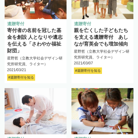
遺贈寄付
遺贈寄付
寄付者の名前を冠した基
親を亡くした子どもたち
金を創設 人となりや遺志
を支える遺贈寄付 あし
を伝える「さわやか福祉
なが育英会でも増加傾向
財団」
星野哲（立教大学社会デザイン研
究所研究員、ライター）
星野哲（立教大学社会デザイン研
2021/03/07
究所研究員、ライター）
2021/03/21
#遺贈寄付を知る
#遺贈寄付を知る