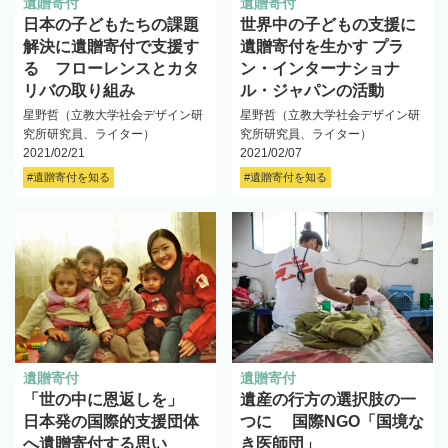
遺贈寄付
遺贈寄付
日本の子どもたちの課題
世界中の子どもの支援に
解決に遺贈寄付で支援す
遺贈寄付を生かす プラ
る フローレンスとカタ
ン・インターナショナ
リバの取り組み
ル・ジャパンの活動 ‌
星野哲（立教大学社会デザイン研
星野哲（立教大学社会デザイン研
究所研究員、ライター）
究所研究員、ライター）
2021/02/21
2021/02/07
#遺贈寄付を知る
#遺贈寄付を知る
遺贈寄付
遺贈寄付
「世の中に恩返しを」
遺産の行方の選択肢の一
日本発の国際的支援団体
つに‌ ‌ 国際NGO「国境な
へ遺贈寄付する思い
き医師団」