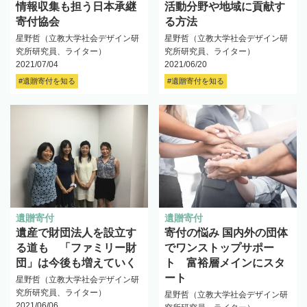
情報収集も担う日本承継
活動分野や地域に貢献す
寄付協会
る方法
星野哲（立教大学社会デザイン研
星野哲（立教大学社会デザイン研
究所研究員、ライター）
究所研究員、ライター）
2021/07/04
2021/06/20
#遺贈寄付を知る
#遺贈寄付を知る
遺贈寄付
遺贈寄付
遺産で財団法人を設立す
寄付の悩み 国内外の団体
る道も 「ファミリー財
でワンストップサポー
団」は今後も増えていく
ト 富裕層メインにスタ
ート
星野哲（立教大学社会デザイン研
究所研究員、ライター）
星野哲（立教大学社会デザイン研
2021/06/06