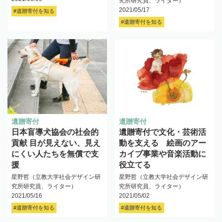
究所研究員、ライター）
2021/05/17
#遺贈寄付を知る
#遺贈寄付を知る
遺贈寄付
遺贈寄付
日本盲導犬協会の社会的
遺贈寄付で文化・芸術活
貢献 目が見えない、見え
動を支える 絵画のアー
にくい人たちを無償で支
カイブ事業や音楽活動に
援
役立てる
星野哲（立教大学社会デザイン研
星野哲（立教大学社会デザイン研
究所研究員、ライター）
究所研究員、ライター）
2021/05/16
2021/05/02
#遺贈寄付を知る
#遺贈寄付を知る