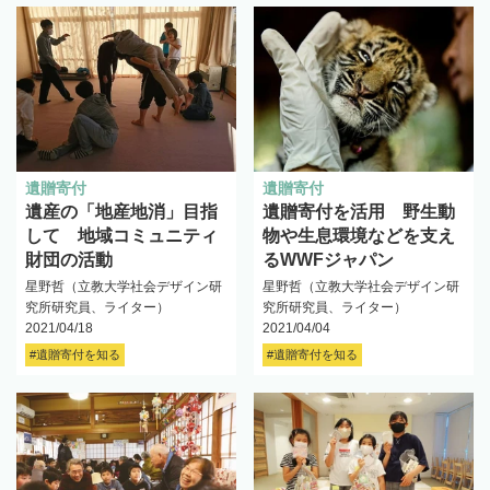
遺贈寄付
遺贈寄付
遺産の「地産地消」目指
遺贈寄付を活用 野生動
して 地域コミュニティ
物や生息環境などを支え
財団の活動
るWWFジャパン
星野哲（立教大学社会デザイン研
星野哲（立教大学社会デザイン研
究所研究員、ライター）
究所研究員、ライター）
2021/04/18
2021/04/04
#遺贈寄付を知る
#遺贈寄付を知る