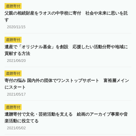
遺贈寄付
父親の相続財産をラオスの中学校に寄付 社会や未来に思いを託
す
2020/11/15
遺贈寄付
遺産で「オリジナル基金」を創設 応援したい活動分野や地域に
貢献する方法
2021/06/20
遺贈寄付
寄付の悩み 国内外の団体でワンストップサポート 富裕層メイン
にスタート
2021/05/17
遺贈寄付
遺贈寄付で文化・芸術活動を支える 絵画のアーカイブ事業や音
楽活動に役立てる
2021/05/02