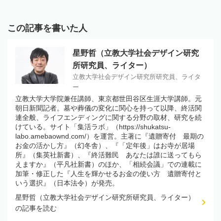
この記事を書いた人
星野哲（立教大学社会デザイン研究
所研究員、ライター）
立教大学社会デザイン研究所研究員、ライタ
ー
立教大学大学院兼任講師、東京都世田谷区生涯大学講師。元
朝日新聞記者。墓や葬儀の変化に関心を持って以降、終活関
連全般、ライフエンディングに関する分野の取材、研究を続
けている。サイト「集活ラボ」（https://shukatsu-
labo.amebaownd.com/）を運営。主著に『遺贈寄付 最期の
お金の活かし方』（幻冬舎）、『「定年後」はお寺が居場
所』（集英社新書）、『終活難民 あなたは誰に送ってもら
えますか』（平凡社新書）のほか、「相続会議」での連載に
加筆・修正した『人生を輝かせるお金の使い方 遺贈寄付と
いう選択』（日本法令）が発売。
星野哲（立教大学社会デザイン研究所研究員、ライター）
の記事を読む