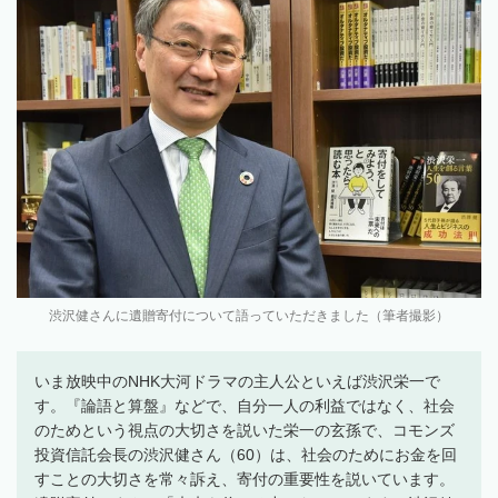
渋沢健さんに遺贈寄付について語っていただきました（筆者撮影）
いま放映中のNHK大河ドラマの主人公といえば渋沢栄一で
す。『論語と算盤』などで、自分一人の利益ではなく、社会
のためという視点の大切さを説いた栄一の玄孫で、コモンズ
投資信託会長の渋沢健さん（60）は、社会のためにお金を回
すことの大切さを常々訴え、寄付の重要性を説いています。