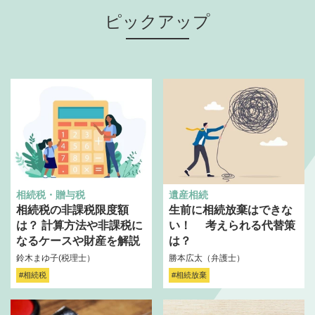
ピックアップ
相続税・贈与税
遺産相続
相続税の非課税限度額
生前に相続放棄はできな
は？ 計算方法や非課税に
い！ 考えられる代替策
なるケースや財産を解説
は？
鈴木まゆ子(税理士）
勝本広太（弁護士）
#相続税
#相続放棄