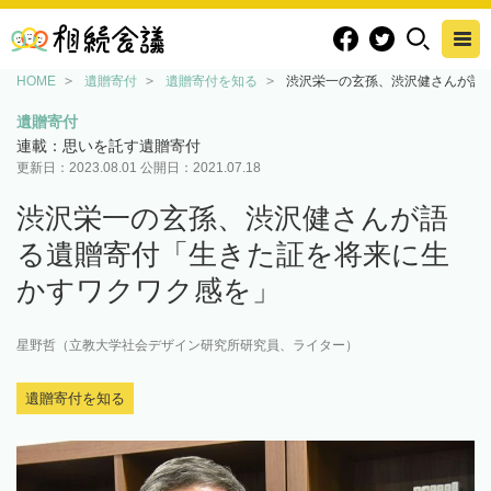
HOME
遺贈寄付
遺贈寄付を知る
渋沢栄一の玄孫、渋沢健さんが語
遺贈寄付
連載：思いを託す遺贈寄付
更新日：
2023.08.01
公開日：
2021.07.18
渋沢栄一の玄孫、渋沢健さんが語
る遺贈寄付「生きた証を将来に生
かすワクワク感を」
星野哲（立教大学社会デザイン研究所研究員、ライター）
遺贈寄付を知る