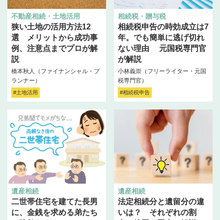
不動産相続・土地活用
相続税・贈与税
狭い土地の活用方法12
相続税申告の時効成立は7
選 メリットから成功事
年。でも簡単に逃げ切れ
例、注意点までプロが解
ない理由 元国税専門官
説
が解説
橋本秋人（ファイナンシャル・プ
小林義崇（フリーライター・元国
ランナー）
税専門官）
#土地活用
#相続税申告
遺産相続
遺産相続
二世帯住宅を建てた長男
法定相続分と遺留分の違
に、金銭を求める弟たち
いは？ それぞれの割