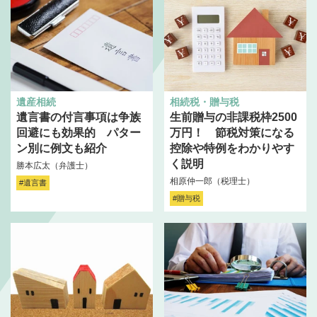
遺産相続
相続税・贈与税
遺言書の付言事項は争族
生前贈与の非課税枠2500
回避にも効果的 パター
万円！ 節税対策になる
ン別に例文も紹介
控除や特例をわかりやす
く説明
勝本広太（弁護士）
相原仲一郎（税理士）
#遺言書
#贈与税