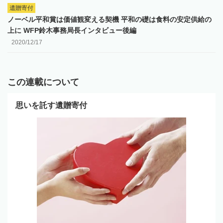
遺贈寄付
ノーベル平和賞は価値観変える契機 平和の礎は食料の安定供給の
上に WFP鈴木事務局長インタビュー後編
2020/12/17
この連載について
思いを託す遺贈寄付