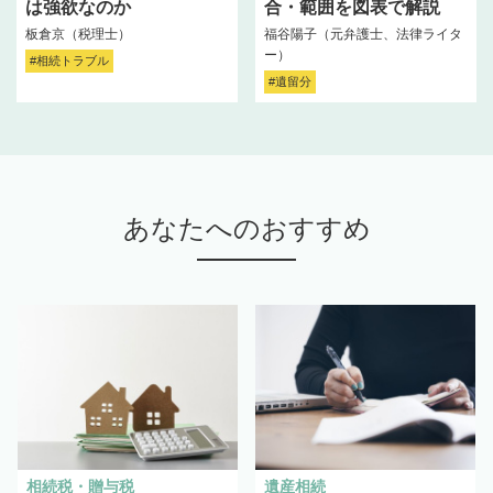
は強欲なのか
合・範囲を図表で解説
板倉京（税理士）
福谷陽子（元弁護士、法律ライタ
ー）
#相続トラブル
#遺留分
あなたへのおすすめ
相続税・贈与税
遺産相続