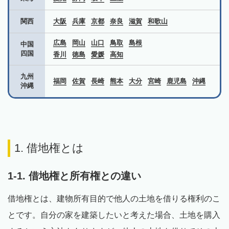
関西
大阪
兵庫
京都
奈良
滋賀
和歌山
広島
岡山
山口
鳥取
島根
中国
四国
香川
徳島
愛媛
高知
九州
福岡
佐賀
長崎
熊本
大分
宮崎
鹿児島
沖縄
沖縄
1. 借地権とは
1-1. 借地権と所有権との違い
借地権とは、建物所有目的で他人の土地を借りる権利のこ
とです。自分の家を建築したいと考えた場合、土地を購入