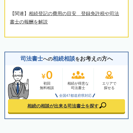
【関連】
相続登記の費用の目安 登録免許税や司法
書士の報酬を解説
司法書士
相続相談
お考え
方へ
への
を
の
初回
相続が得意な
エリアで
無料相談
司法書士
探せる
全国47都道府県対応
相続の相談が出来る
司法書士を探す