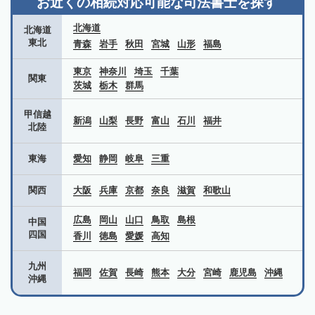
お近くの相続対応可能な
司法書士を探す
北海道
北海道
東北
青森
岩手
秋田
宮城
山形
福島
東京
神奈川
埼玉
千葉
関東
茨城
栃木
群馬
甲信越
新潟
山梨
長野
富山
石川
福井
北陸
東海
愛知
静岡
岐阜
三重
関西
大阪
兵庫
京都
奈良
滋賀
和歌山
広島
岡山
山口
鳥取
島根
中国
四国
香川
徳島
愛媛
高知
九州
福岡
佐賀
長崎
熊本
大分
宮崎
鹿児島
沖縄
沖縄