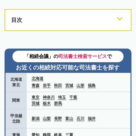
目次
「相続会議」の
司法書士検索サービス
で
お近くの相続対応可能な
司法書士を探す
北海道
北海道
東北
青森
岩手
秋田
宮城
山形
福島
東京
神奈川
埼玉
千葉
関東
茨城
栃木
群馬
甲信越
新潟
山梨
長野
富山
石川
福井
北陸
東海
愛知
静岡
岐阜
三重