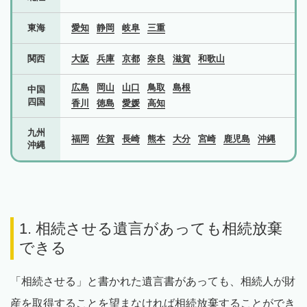
東海
愛知
静岡
岐阜
三重
関西
大阪
兵庫
京都
奈良
滋賀
和歌山
広島
岡山
山口
鳥取
島根
中国
四国
香川
徳島
愛媛
高知
九州
福岡
佐賀
長崎
熊本
大分
宮崎
鹿児島
沖縄
沖縄
1. 相続させる遺言があっても相続放棄
できる
「相続させる」と書かれた遺言書があっても、相続人が財
産を取得することを望まなければ相続放棄することができ