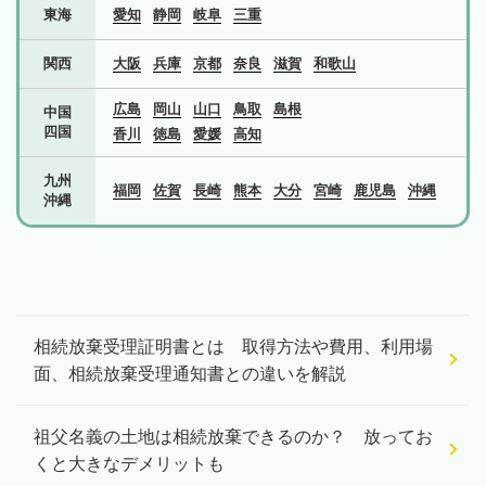
東海
愛知
静岡
岐阜
三重
関西
大阪
兵庫
京都
奈良
滋賀
和歌山
広島
岡山
山口
鳥取
島根
中国
四国
香川
徳島
愛媛
高知
九州
福岡
佐賀
長崎
熊本
大分
宮崎
鹿児島
沖縄
沖縄
相続放棄受理証明書とは 取得方法や費用、利用場
面、相続放棄受理通知書との違いを解説
祖父名義の土地は相続放棄できるのか？ 放ってお
くと大きなデメリットも