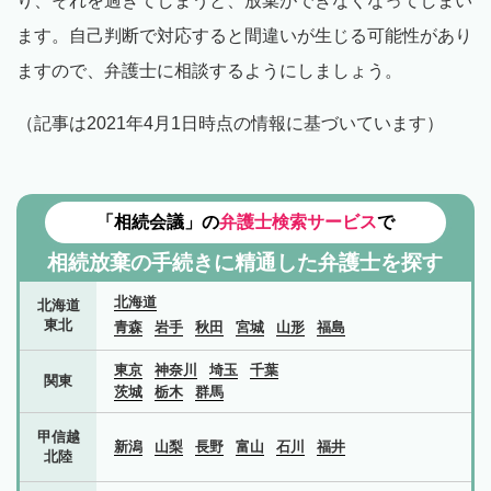
り、それを過ぎてしまうと、放棄ができなくなってしまい
ます。自己判断で対応すると間違いが生じる可能性があり
ますので、弁護士に相談するようにしましょう。
（記事は2021年4月1日時点の情報に基づいています）
「相続会議」の
弁護士検索サービス
で
相続放棄の手続きに精通した弁護士を探す
北海道
北海道
東北
青森
岩手
秋田
宮城
山形
福島
東京
神奈川
埼玉
千葉
関東
茨城
栃木
群馬
甲信越
新潟
山梨
長野
富山
石川
福井
北陸