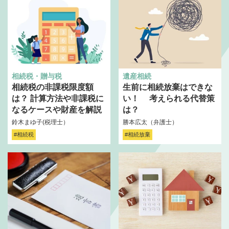
相続税・贈与税
遺産相続
相続税の非課税限度額
生前に相続放棄はできな
は？ 計算方法や非課税に
い！ 考えられる代替策
なるケースや財産を解説
は？
鈴木まゆ子(税理士）
勝本広太（弁護士）
#相続税
#相続放棄