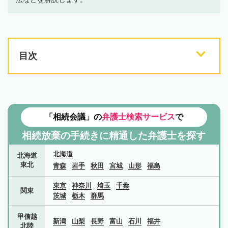
目次
「相続会議」の
弁護士検索サービス
で
相続放棄の手続きに精通した弁護士を探す
北海道
北海道
東北
青森
岩手
秋田
宮城
山形
福島
東京
神奈川
埼玉
千葉
関東
茨城
栃木
群馬
甲信越
新潟
山梨
長野
富山
石川
福井
北陸