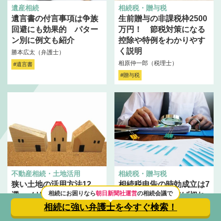
遺産相続
相続税・贈与税
遺言書の付言事項は争族
生前贈与の非課税枠2500
回避にも効果的 パター
万円！ 節税対策になる
ン別に例文も紹介
控除や特例をわかりやす
く説明
勝本広太（弁護士）
相原仲一郎（税理士）
#遺言書
#贈与税
不動産相続・土地活用
相続税・贈与税
狭い土地の活用方法12
相続税申告の時効成立は7
相続にお困りなら
朝日新聞社運営
の相続会議で
選 メリットから成功事
年。でも簡単に逃げ切れ
例、注意点までプロが解
ない理由 元国税専門官
相続に強い弁護士を
今すぐ検索！
説
が解説