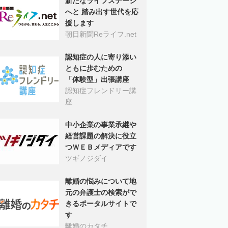
新たなライフステージ
へと 踏み出す世代を応
援します
朝日新聞Reライフ.net
認知症の人に寄り添い
ともに歩むための
「体験型」出張講座
認知症フレンドリー講
座
中小企業の事業承継や
経営課題の解決に役立
つＷＥＢメディアです
ツギノジダイ
離婚の悩みについて地
元の弁護士の検索がで
きるポータルサイトで
す
離婚のカタチ