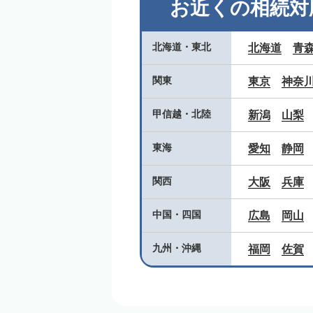
お近くの相続対
北海道
・
東北
北海道
青
関東
東京
神奈
甲信越
・
北陸
新潟
山梨
東海
愛知
静岡
関西
大阪
兵庫
中国
・
四国
広島
岡山
九州
・
沖縄
福岡
佐賀