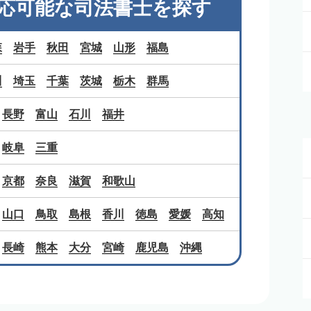
応可能な
司法書士を探す
森
岩手
秋田
宮城
山形
福島
川
埼玉
千葉
茨城
栃木
群馬
長野
富山
石川
福井
岐阜
三重
京都
奈良
滋賀
和歌山
山口
鳥取
島根
香川
徳島
愛媛
高知
長崎
熊本
大分
宮崎
鹿児島
沖縄