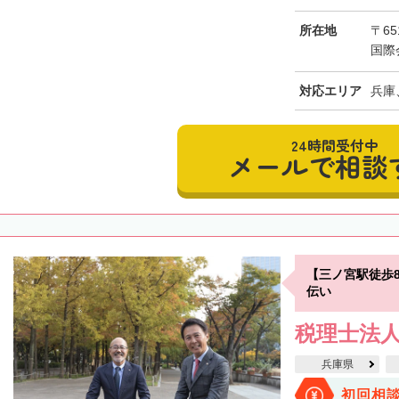
所在地
〒65
国際
対応エリア
兵庫
24時間受付中
メールで相談
【三ノ宮駅徒歩
伝い
税理士法人
兵庫県
初回相