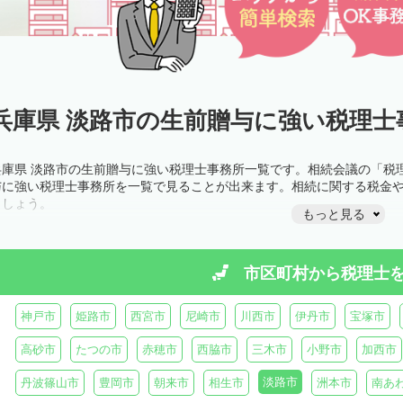
兵庫県 淡路市の生前贈与に強い税理士
兵庫県 淡路市の生前贈与に強い税理士事務所一覧です。相続会議の「税
与に強い税理士事務所を一覧で見ることが出来ます。相続に関する税金
ましょう。
もっと見る
市区町村から
税理士
神戸市
姫路市
西宮市
尼崎市
川西市
伊丹市
宝塚市
高砂市
たつの市
赤穂市
西脇市
三木市
小野市
加西市
淡路市
丹波篠山市
豊岡市
朝来市
相生市
洲本市
南あ