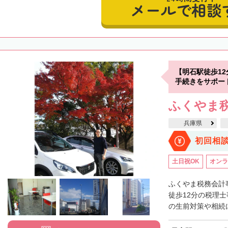
メールで相談
【明石駅徒歩1
手続きをサポー
ふくやま
兵庫県
初回相
土日祝OK
オンラ
ふくやま税務会計
徒歩12分の税理
の生前対策や相続に