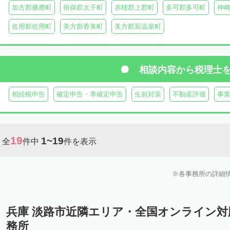
加古郡播磨町
揖保郡太子町
赤穂郡上郡町
多可郡多可町
神
佐用郡佐用町
美方郡香美町
美方郡新温泉町
相談内容から
税理士
相続税申告
確定申告・準確定申告
生前対策
不動産評価
事
19
1~19
全
件中
件を表示
各事務所の詳細
兵庫 淡路市近隣エリア・全国オンライン
務所