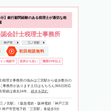
3分】銀行顧問経験のある税理士が適切な相
案
公認会計士税理士事務所
神戸市
三ノ宮駅
応
初回相談無料
イン相談可
役所から近い
職歴20年以上
士税理士事務所の強みは三宮駅から徒歩数分の
階に事務所があります土日はもちろん365日対応
実績は過去24年...
続きを読む
「三ノ宮駅」 / 阪急電鉄・阪神電鉄「神戸三宮
 / 神戸市営地下鉄「三宮駅」各徒歩3分