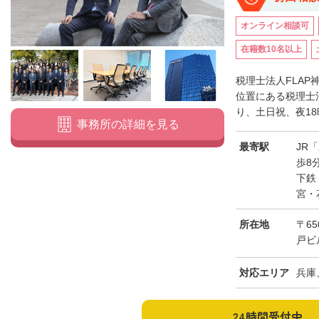
オンライン相談可
在籍数10名以上
税理士法人FLAP
位置にある税理士
り、土日祝、夜18
事務所の詳細を見る
最寄駅
JR
歩8
下鉄
宮・
所在地
〒6
戸ビ
対応エリア
兵庫
24時間受付中