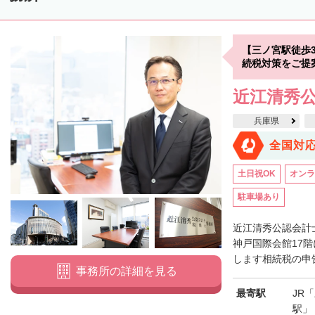
【三ノ宮駅徒歩
続税対策をご提
近江清秀
兵庫県
全国対
土日祝OK
オンラ
駐車場あり
近江清秀公認会計
神戸国際会館17
します相続税の申告
事務所の詳細を見る
最寄駅
JR
駅」