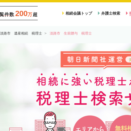
200
相続会議トップ
弁護士検索
覧件数
万
超
淡路市 遺産相続 税理士
淡路市 生前贈与 税理士