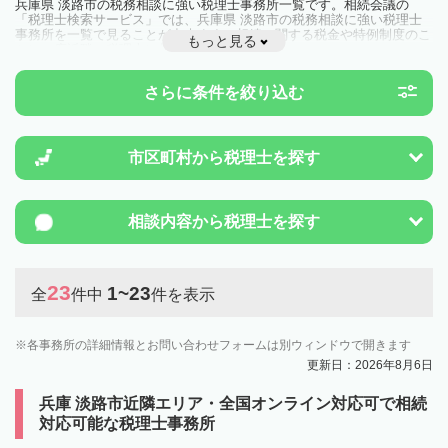
兵庫県 淡路市の税務相談に強い税理士事務所一覧です。相続会議の
「税理士検索サービス」では、兵庫県 淡路市の税務相談に強い税理士
事務所を一覧で見ることが出来ます。相続に関する税金や特例制度のこ
もっと見る
とは一度近隣の税理士に相談してみましょう。
さらに条件を絞り込む
市区町村から
税理士を探す
相談内容から
税理士を探す
23
1~23
全
件中
件を表示
各事務所の詳細情報とお問い合わせフォームは別ウィンドウで開きます
更新日：2026年8月6日
兵庫 淡路市近隣エリア・全国オンライン対応可で相続
対応可能な税理士事務所