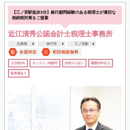
【三ノ宮駅徒歩3分】銀行顧問経験のある税理士が適切な
相続税対策をご提案
近江清秀公認会計士税理士事務所
兵庫県
神戸市
三ノ宮駅
全国対応
初回相談無料
土日祝OK
オンライン相談可
役所から近い
職歴20年以上
駐車場あり