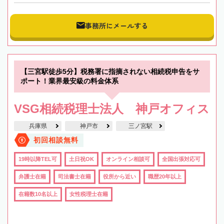
事務所にメールする
【三宮駅徒歩5分】税務署に指摘されない相続税申告をサ
ポート！業界最安級の料金体系
VSG相続税理士法人 神戸オフィス
兵庫県
神戸市
三ノ宮駅
初回相談無料
19時以降TEL可
土日祝OK
オンライン相談可
全国出張対応可
弁護士在籍
司法書士在籍
役所から近い
職歴20年以上
在籍数10名以上
女性税理士在籍