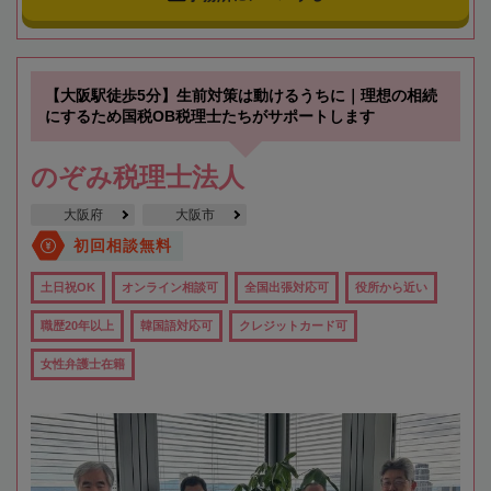
【大阪駅徒歩5分】生前対策は動けるうちに｜理想の相続
にするため国税OB税理士たちがサポートします
のぞみ税理士法人
大阪府
大阪市
初回相談無料
土日祝OK
オンライン相談可
全国出張対応可
役所から近い
職歴20年以上
韓国語対応可
クレジットカード可
女性弁護士在籍