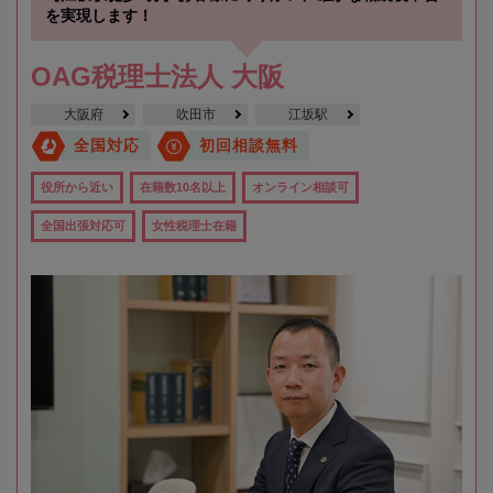
を実現します！
OAG税理士法人 大阪
大阪府
吹田市
江坂駅
全国対応
初回相談無料
役所から近い
在籍数10名以上
オンライン相談可
全国出張対応可
女性税理士在籍