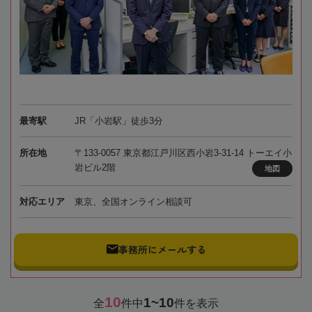
最寄駅
JR「小岩駅」徒歩3分
所在地
〒133-0057 東京都江戸川区西小岩3-31-14 トーエイ小
岩ビル2階
地図
対応エリア
東京、全国オンライン相談可
事務所にメールする
10
1~10
全
件中
件を表示