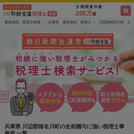
月間閲覧件数
朝日新聞社運営
200万
超
遺産相続 税理士検索
兵庫県 遺産相続 税理士
川辺郡猪名川町 遺
兵庫県 川辺郡猪名川町の生前贈与に強い税理士事
務所 一覧