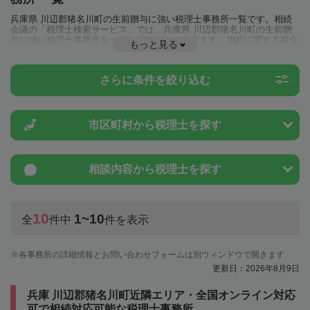
兵庫県 川辺郡猪名川町の生前贈与に強い税理士事務所一覧です。相続
会議の「税理士検索サービス」では、兵庫県 川辺郡猪名川町の生前贈
与に強い税理士事務所を一覧で見ることが出来ます。相続に関する税金
もっと見る
や特例制度のことは一度近隣の税理士に相談してみましょう。
さらに条件を絞り込む
市区町村から
税理士を探す
相談内容から
税理士を探す
10
1~10
全
件中
件を表示
各事務所の詳細情報とお問い合わせフォームは別ウィンドウで開きます
更新日：2026年8月9日
兵庫 川辺郡猪名川町近隣エリア・全国オンライン対応
可で相続対応可能な税理士事務所