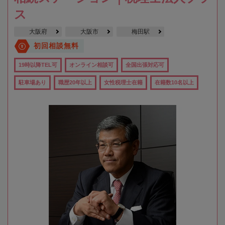
ス
大阪府
大阪市
梅田駅
初回相談無料
19時以降TEL可
オンライン相談可
全国出張対応可
駐車場あり
職歴20年以上
女性税理士在籍
在籍数10名以上