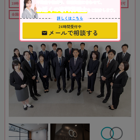
不動産や株式等、相続資産に合わせて、
19時以降TEL可
土日祝OK
在籍数10名以上
オンライン相談可
お近くの専門税理士
をご紹介します。
全国出張対応可
行政書士在籍
女性税理士在籍
詳しくはこちら
24時間受付中
メールで相談する