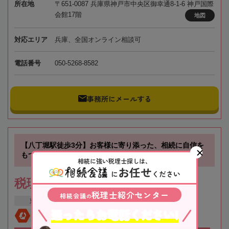
所在地
〒651-0087 兵庫県神戸市中央区御幸通8-1-6 神戸国際
会館17階
地図
対応エリア
兵庫、全国オンライン相談可
電話番号
050-5268-8582
事務所にメールする
【八丁堀駅徒歩3分】お客様に寄り添った、相続に自信を
もつ税理士事務所
相続に強い税理士探しは、
お任せ
に
ください
税理士法人トゥモローズ
税理士紹介センター
相続会議
の
東京都
中央区
日本橋駅
迷ったらお電話ください!
全国対応
初回相談無料