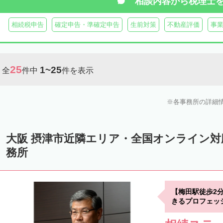
相談内容から
税理士
相続税申告
確定申告・準確定申告
生前対策
不動産評価
事
25
1~25
全
件中
件を表示
各事務所の詳細
大阪 摂津市近隣エリア・全国オンライン
務所
【梅田駅徒歩2
きるプロフェッ