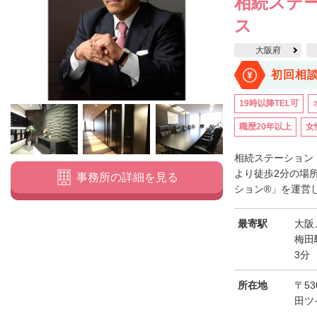
相続ステ
ス
大阪府
初回相
19時以降TEL可
職歴20年以上
女
相続ステーション
より徒歩2分の場
事務所の詳細を見る
ション®」を運営し
最寄駅
大阪
梅田
3分
所在地
〒5
田ツ