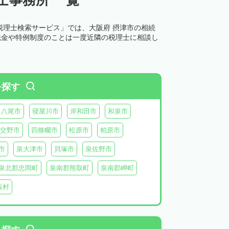
税理士検索サービス」では、大阪府 摂津市の相続
税金や特例制度のことは一度近隣の税理士に相談し
を探す
八尾市
寝屋川市
岸和田市
和泉市
交野市
四條畷市
松原市
柏原市
市
泉大津市
貝塚市
泉佐野市
泉北郡忠岡町
泉南郡熊取町
泉南郡岬町
阪村