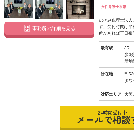
女性弁護士在籍
のぞみ税理士法人
す。受付時間は平日
事務所の詳細を見る
約があれば平日夜間
最寄駅
JR
歩3
新地
所在地
〒53
タワ
対応エリア
大阪
24時間受付中
メールで相談