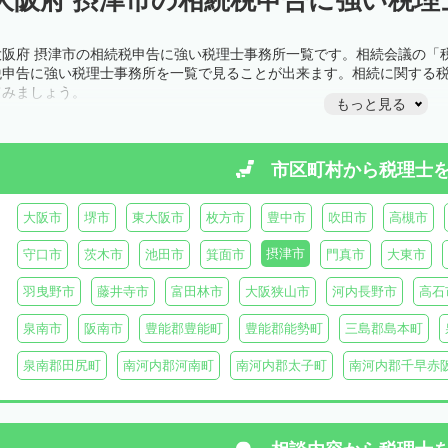
大阪府 摂津市の相続税申告に強い税理士事務所一覧です。相続会議の「
税申告に強い税理士事務所を一覧で見ることが出来ます。相続に関する
てみましょう。
もっと見る
市区町村から
税理士
大阪市
堺市
東大阪市
枚方市
豊中市
吹田市
高槻市
摂津市
守口市
茨木市
池田市
箕面市
門真市
大東市
羽曳野市
藤井寺市
富田林市
大阪狭山市
河内長野市
高石
泉南市
阪南市
豊能郡豊能町
豊能郡能勢町
三島郡島本町
泉南郡田尻町
南河内郡河南町
南河内郡太子町
南河内郡千早赤