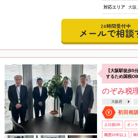
対応エリア
大阪
24時間受付中
メールで相談
【大阪駅徒歩5
するため国税O
のぞみ税
大阪府
初回相
土日祝OK
オンラ
職歴20年以上
韓