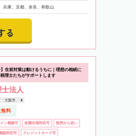
、兵庫、京都、奈良、和歌山
する
分】生前対策は動けるうちに｜理想の相続に
B税理士たちがサポートします
理士法人
大阪市
談無料
イン相談可
全国出張対応可
役所から近い
国語対応可
クレジットカード可