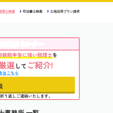
税理士検索
司法書士検索
土地活用プラン請求
理士紹介センター
相続税申告に強い税理士
を
厳選
ご紹介!
して
方はこちら
談
折り返しご連絡いたします。
士事務所 一覧