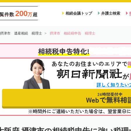
200
相続会議トップ
弁護士検索
覧件数
万
超
摂津市 遺産相続 税理士
摂津市 相続税申告 税理士
税
相続税申告特化!
相続会議の
あなたのお住まいのエリアで
が
詳しく知りたい
24時間受付中
Webで無料相
※時間外にご連絡いただいた場合は、翌営業日に
大阪府 摂津市の相続税申告に強い税理