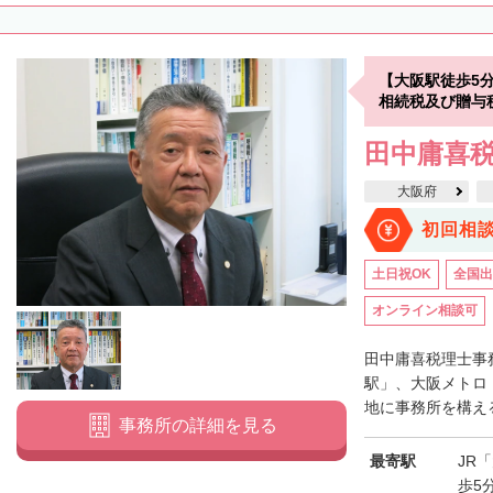
【大阪駅徒歩5
相続税及び贈与
田中庸喜
大阪府
初回相
土日祝OK
全国出
オンライン相談可
田中庸喜税理士事
駅」、大阪メトロ
地に事務所を構える
事務所の詳細を見る
最寄駅
JR
歩5