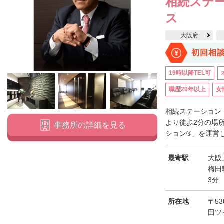
相続ステ
ス
大阪府
初回相
19時以降TEL可
職歴20年以上
女
相続ステーション
より徒歩2分の場
事務所の詳細を見る
ション®」を運営し
最寄駅
大阪
梅田
3分
所在地
〒5
田ツ