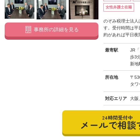
女性弁護士在籍
のぞみ税理士法人
す。受付時間は平日
事務所の詳細を見る
約があれば平日夜間
最寄駅
JR
歩3
新地
所在地
〒53
タワ
対応エリア
大阪
24時間受付中
メールで相談