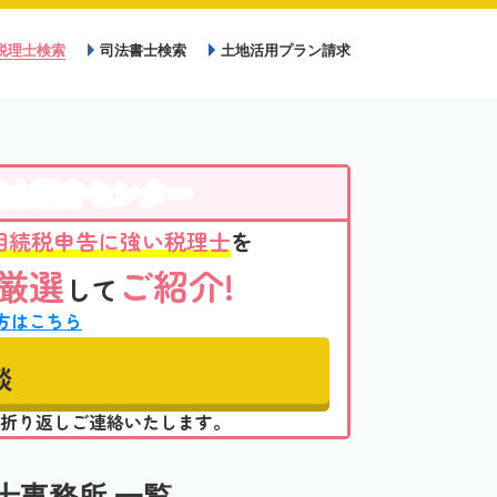
税理士検索
司法書士検索
土地活用プラン請求
理士紹介センター
相続税申告に強い税理士
を
厳選
ご紹介!
して
方はこちら
談
折り返しご連絡いたします。
士事務所 一覧