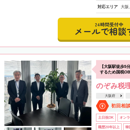
対応エリア
大阪
24時間受付中
メールで相談
【大阪駅徒歩5
するため国税O
のぞみ税
大阪府
初回相
土日祝OK
オンラ
職歴20年以上
韓