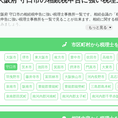
大阪府 守口市の相続税申告に強い税理士事務所一覧です。相続会議の「
税申告に強い税理士事務所を一覧で見ることが出来ます。相続に関する
てみましょう。
もっと見る
市区町村から
税理士
大阪市
堺市
東大阪市
枚方市
豊中市
吹田市
高槻市
守口市
茨木市
池田市
箕面市
摂津市
門真市
大東市
羽曳野市
藤井寺市
富田林市
大阪狭山市
河内長野市
高石
泉南市
阪南市
豊能郡豊能町
豊能郡能勢町
三島郡島本町
泉南郡田尻町
南河内郡河南町
南河内郡太子町
南河内郡千早赤