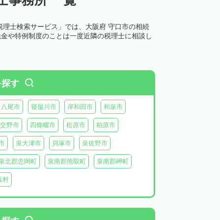
税理士検索サービス」では、大阪府 守口市の相続
税金や特例制度のことは一度近隣の税理士に相談し
を探す
八尾市
寝屋川市
岸和田市
和泉市
交野市
四條畷市
松原市
柏原市
市
泉大津市
貝塚市
泉佐野市
泉北郡忠岡町
泉南郡熊取町
泉南郡岬町
阪村