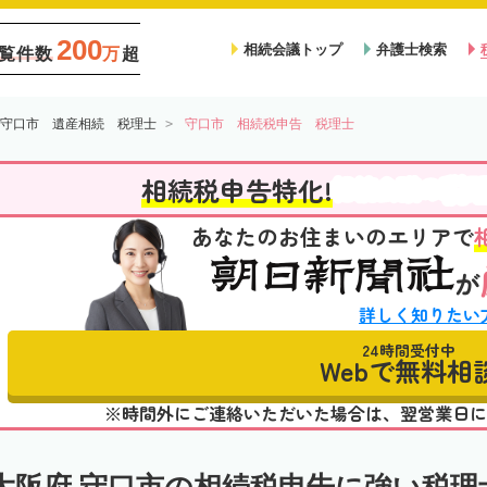
200
相続会議トップ
弁護士検索
覧件数
万
超
守口市 遺産相続 税理士
守口市 相続税申告 税理士
税
相続税申告特化!
相続会議の
あなたのお住まいのエリアで
が
詳しく知りたい
24時間受付中
Webで無料相
※時間外にご連絡いただいた場合は、翌営業日に
大阪府 守口市の相続税申告に強い税理