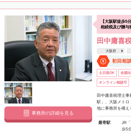
【大阪駅徒歩5
相続税及び贈与
田中庸喜
大阪府
初回相
土日祝OK
全国出
オンライン相談可
田中庸喜税理士事
駅」、大阪メトロ
地に事務所を構える
事務所の詳細を見る
最寄駅
JR
歩5