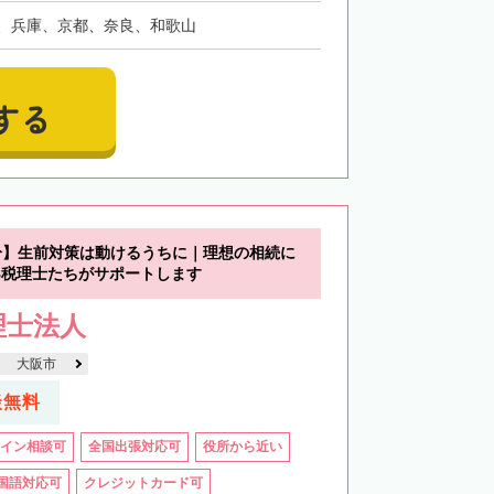
、兵庫、京都、奈良、和歌山
する
分】生前対策は動けるうちに｜理想の相続に
B税理士たちがサポートします
理士法人
大阪市
談無料
イン相談可
全国出張対応可
役所から近い
国語対応可
クレジットカード可