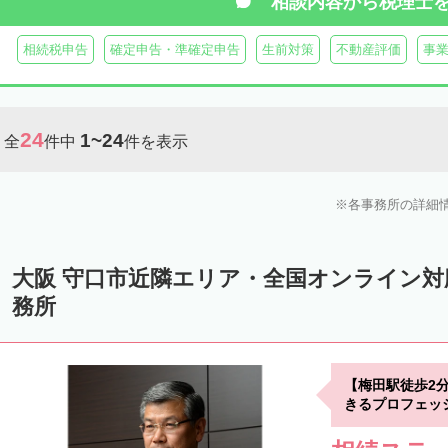
相談内容から
税理士
相続税申告
確定申告・準確定申告
生前対策
不動産評価
事
24
1~24
全
件中
件を表示
各事務所の詳細
大阪 守口市近隣エリア・全国オンライン
務所
【梅田駅徒歩2
きるプロフェッ