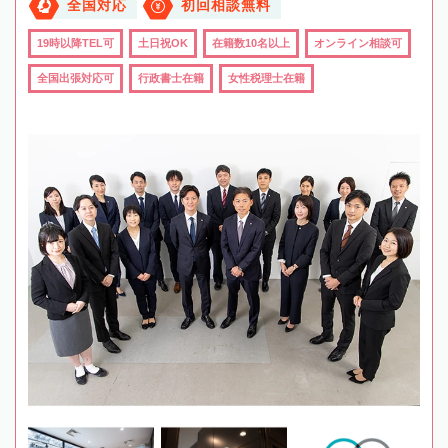
全国対応
初回相談無料
19時以降TEL可
土日祝OK
在籍数10名以上
オンライン相談可
全国出張対応可
行政書士在籍
女性税理士在籍