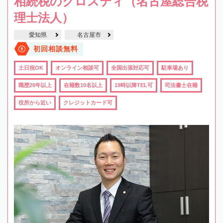
相続税のクロスティ（名古屋総合税
理士法人）
愛知県
名古屋市
初回相談無料
土日祝OK
オンライン相談可
全国出張対応可
駐車場あり
職歴20年以上
在籍数10名以上
19時以降TEL可
司法書士在籍
役所から近い
クレジットカード可