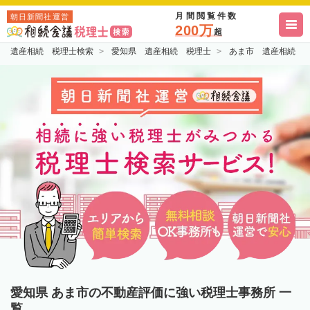
月間閲覧件数
朝日新聞社運営
200万
超
遺産相続 税理士検索
愛知県 遺産相続 税理士
あま市 遺産相続 
愛知県 あま市の不動産評価に強い税理士事務所 一
覧