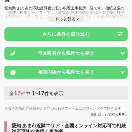
愛知県 あま市の不動産評価に強い税理士事務所一覧です。相続会議の
「税理士検索サービス」では、愛知県 あま市の不動産評価に強い税理
士事務所を一覧で見ることが出来ます。相続に関する税金や特例制度の
もっと見る
ことは一度近隣の税理士に相談してみましょう。
さらに条件を絞り込む
市区町村から
税理士を探す
相談内容から
税理士を探す
17
1~17
全
件中
件を表示
各事務所の詳細情報とお問い合わせフォームは別ウィンドウで開きます
更新日：2026年8月8日
愛知 あま市近隣エリア・全国オンライン対応可で相続
対応可能な税理士事務所