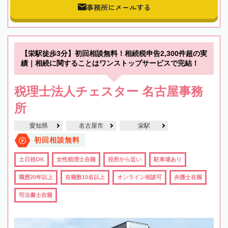
事務所にメールする
【栄駅徒歩3分】初回相談無料！相続税申告2,300件超の実
績｜相続に関することはワンストップサービスで完結！
税理士法人チェスター 名古屋事務
所
愛知県
名古屋市
栄駅
初回相談無料
土日祝OK
女性税理士在籍
役所から近い
駐車場あり
職歴20年以上
在籍数10名以上
オンライン相談可
弁護士在籍
司法書士在籍