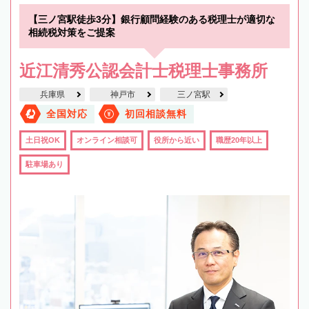
【三ノ宮駅徒歩3分】銀行顧問経験のある税理士が適切な
相続税対策をご提案
近江清秀公認会計士税理士事務所
兵庫県
神戸市
三ノ宮駅
全国対応
初回相談無料
土日祝OK
オンライン相談可
役所から近い
職歴20年以上
駐車場あり