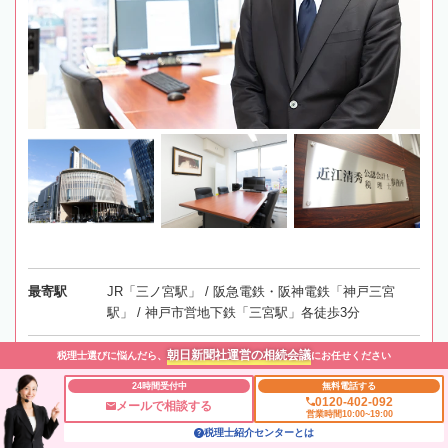
最寄駅
JR「三ノ宮駅」 / 阪急電鉄・阪神電鉄「神戸三宮
駅」 / 神戸市営地下鉄「三宮駅」各徒歩3分
朝日新聞社運営の相続会議
税理士選びに悩んだら、
にお任せください
所在地
〒651-0087 兵庫県神戸市中央区御幸通8-1-6 神戸国際
会館17階
地図
24時間受付中
無料電話する
0120-402-092
メールで相談する
営業時間10:00~19:00
対応エリア
兵庫、全国オンライン相談可
税理士紹介センターとは