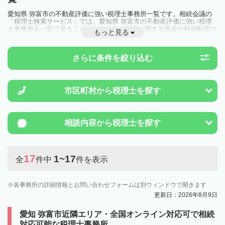
愛知県 弥富市の不動産評価に強い税理士事務所一覧です。相続会議の
「税理士検索サービス」では、愛知県 弥富市の不動産評価に強い税理
士事務所を一覧で見ることが出来ます。相続に関する税金や特例制度の
もっと見る
ことは一度近隣の税理士に相談してみましょう。
さらに条件を絞り込む
市区町村から
税理士を探す
相談内容から
税理士を探す
17
1~17
全
件中
件を表示
各事務所の詳細情報とお問い合わせフォームは別ウィンドウで開きます
更新日：2026年8月9日
愛知 弥富市近隣エリア・全国オンライン対応可で相続
対応可能な税理士事務所