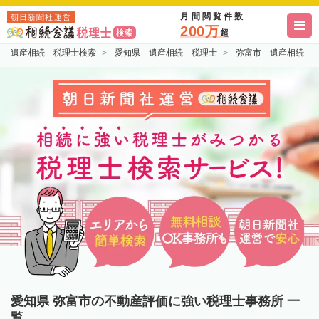
月間閲覧件数
朝日新聞社運営
200万
超
遺産相続 税理士検索
愛知県 遺産相続 税理士
弥富市 遺産相続 
愛知県 弥富市の不動産評価に強い税理士事務所 一
覧