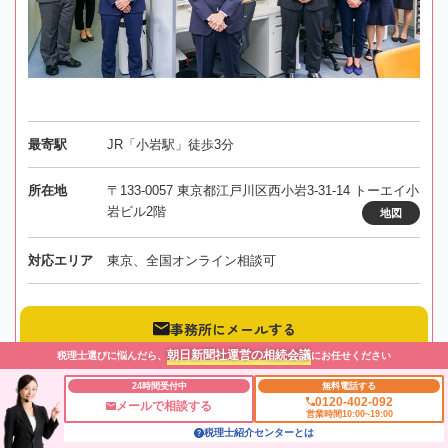
最寄駅
JR「小岩駅」徒歩3分
所在地
〒133-0057 東京都江戸川区西小岩3-31-14 トーエイ小
岩ビル2階
地図
対応エリア
東京、全国オンライン相談可
事務所にメールする
朝日新聞社運営の相続会議
税理士選びに悩んだら、
にお任せください
24時間受付中
無料電話する
0120-402-092
メールで相談する
営業時間10:00~19:00
【南方駅徒歩1分】不動産に関する相続や相続税対策が得
税理士紹介センターとは
意な税理士事務所です