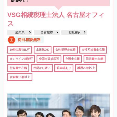
低価格で！
VSG相続税理士法人 名古屋オフィ
ス
愛知県
名古屋市
名古屋駅
初回相談無料
19時以降TEL可
土日祝OK
女性税理士在籍
女性司法書士在籍
オンライン相談可
全国出張対応可
弁護士在籍
司法書士在籍
行政書士在籍
役所から近い
駐車場あり
職歴20年以上
在籍数10名以上