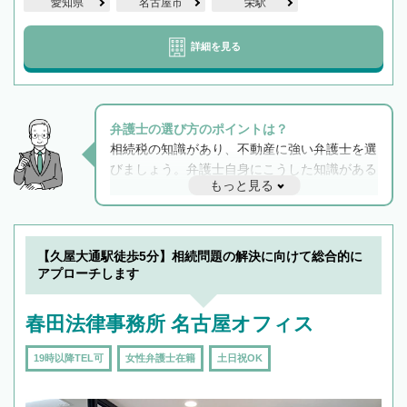
愛知県
名古屋市
栄駅
詳細を見る
弁護士の選び方のポイントは？
相続税の知識があり、不動産に強い弁護士を選
びましょう。弁護士自身にこうした知識がある
もっと見る
と他士業との連携もスムーズに進み、トラブル
解決のみならず相続をトータルで任せることが
できます。また、相続は感情がからむ分野なの
でフィーリングも重要です。実際に電話や面談
【久屋大通駅徒歩5分】相続問題の解決に向けて総合的に
で複数の弁護士と会話をしてウマが合う方に依
アプローチします
頼をするのがおすすめです。
春田法律事務所 名古屋オフィス
19時以降TEL可
女性弁護士在籍
土日祝OK