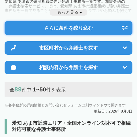
愛知県 あま市の遺産相続に強い弁護士事務所一覧です。相続会議の
「弁護士検索サービス」では、愛知県 あま市の遺産相続に強い弁護士
事務所を一覧で見ることが出来ます。相続のトラブルやお悩みを抱えて
もっと見る
いる方は一度近隣の弁護士に相談してみましょう。
さらに条件を絞り込む
市区町村から
弁護士を探す
相談内容から
弁護士を探す
89
1~50
全
件中
件を表示
各事務所の詳細情報とお問い合わせフォームは別ウィンドウで開きます
更新日：2026年8月8日
愛知 あま市近隣エリア・全国オンライン対応可で相続
対応可能な弁護士事務所