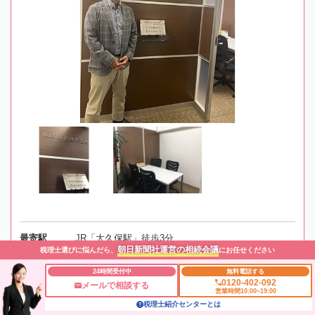
最寄駅
JR「大久保駅」徒歩3分
朝日新聞社運営の相続会議
税理士選びに悩んだら、
にお任せください
所在地
〒169-0074 東京都新宿区北新宿1-1-16 JSビル503
24時間受付中
無料電話する
0120-402-092
メールで相談する
地図
営業時間10:00~19:00
税理士紹介センターとは