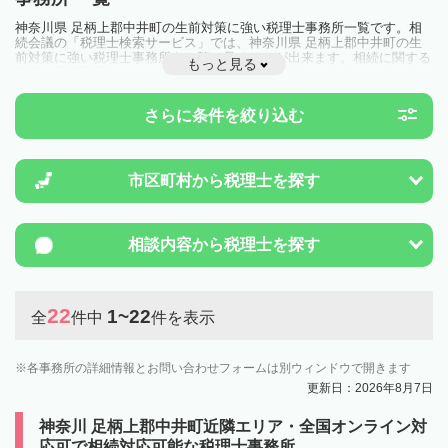
神奈川県 足柄上郡中井町の生前対策に強い税理士事務所一覧です。相
続会議の「税理士検索サービス」では、神奈川県 足柄上郡中井町の生
前対策に強い税理士事務所を一覧で見ることが出来ます。相続に関する
もっと見る
税金や特例制度のことは一度近隣の税理士に相談してみましょう。
さらに条件を絞り込む
市区町村から
税理士を探す
相談内容から
税理士を探す
22
1~22
全
件中
件を表示
各事務所の詳細情報とお問い合わせフォームは別ウィンドウで開きます
更新日：2026年8月7日
神奈川 足柄上郡中井町近隣エリア・全国オンライン対
応可で相続対応可能な税理士事務所