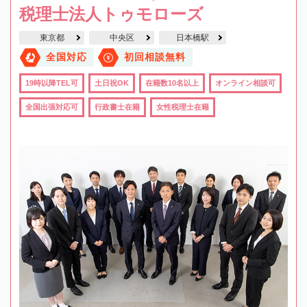
税理士法人トゥモローズ
東京都
中央区
日本橋駅
全国対応
初回相談無料
19時以降TEL可
土日祝OK
在籍数10名以上
オンライン相談可
全国出張対応可
行政書士在籍
女性税理士在籍