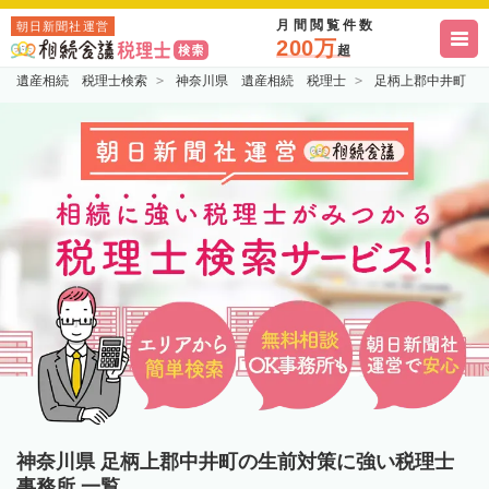
月間閲覧件数
朝日新聞社運営
200万
超
遺産相続 税理士検索
神奈川県 遺産相続 税理士
足柄上郡中井町 
神奈川県 足柄上郡中井町の生前対策に強い税理士
事務所 一覧