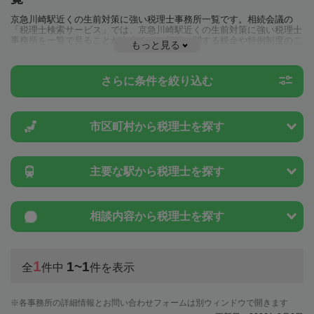
京急川崎駅近くの生前対策に強い税理士事務所一覧です。相続会議の
「税理士検索サービス」では、京急川崎駅近くの生前対策に強い税理士
事務所を一覧で見ることが出来ます。相続に関する税金や特例制度のこ
もっと見る
とは一度近隣の税理士に相談してみましょう。
さらに条件を絞り込む
市区町村から
税理士を探す
主要な駅から
税理士を探す
相談内容から
税理士を探す
1
1~1
全
件中
件を表示
各事務所の詳細情報とお問い合わせフォームは別ウィンドウで開きます