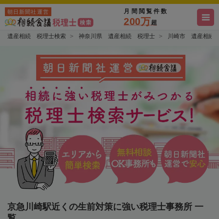
月間閲覧件数
朝日新聞社運営
200万
超
遺産相続 税理士検索
神奈川県 遺産相続 税理士
川崎市 遺産相続
京急川崎駅近くの生前対策に強い税理士事務所 一
覧