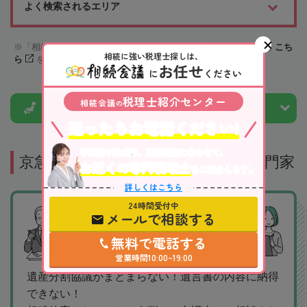
よく検索されるエリア
「相続会議税理士検索サービス」への掲載を希望される場合は
こち
相続に強い税理士探しは、
ら
をご確認下さい
お任せ
に
ください
税理士紹介センター
相続会議
の
市区町村から
税理士を探す
迷ったらお電話ください!
不動産や株式等、相続資産に合わせて、
京急川崎駅で相続に強いその他の専門家
お近くの専門税理士
をご紹介します。
詳しくはこちら
24時間受付中
相続トラブルが発
メールで相談する
生している場合は
無料で電話する
要注意！！
営業時間10:00~19:00
遺産分割協議がまとまらない！遺言書の内容に納得
できない！