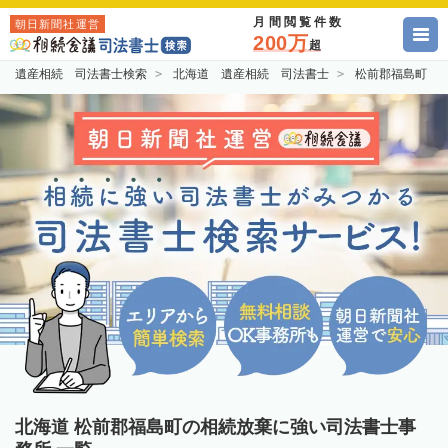
月間閲覧件数
朝日新聞社運営
200万
超
遺産相続 司法書士検索
北海道 遺産相続 司法書士
松前郡福島町 
北海道 松前郡福島町の相続放棄に強い司法書士事