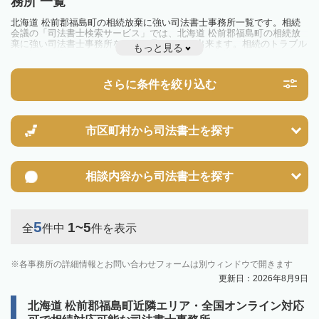
務所 一覧
北海道 松前郡福島町の相続放棄に強い司法書士事務所一覧です。相続
会議の「司法書士検索サービス」では、北海道 松前郡福島町の相続放
棄に強い司法書士事務所を一覧で見ることが出来ます。相続のトラブル
もっと見る
やお悩みを抱えている方は一度近隣の司法書士に相談してみましょう。
さらに条件を絞り込む
市区町村から
司法書士を探す
相談内容から
司法書士を探す
5
1~5
全
件中
件を表示
各事務所の詳細情報とお問い合わせフォームは別ウィンドウで開きます
更新日：2026年8月9日
北海道 松前郡福島町近隣エリア・全国オンライン対応