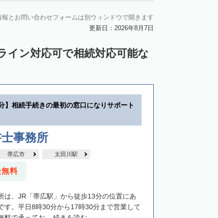
川郡新得町
上川郡清水町
中川郡本別町
情報とお問い合わせフォームは別ウィンドウで開きます
中川郡池田町
中川郡豊頃町
更新日：2026年8月7日
苫前郡羽幌町
苫前郡初山別村
ンライン対応可で相続対応可能な
谷郡猿払村
枝幸郡浜頓別町
利尻郡利尻富士町
網走郡美幌町
里郡小清水町
常呂郡訓子府町
3分】相続手続きの最初の窓口になりサポート
紋別郡滝上町
紋別郡興部町
沙流郡日高町
沙流郡平取町
新冠郡新冠町
書士事務所
河東郡音更町
河東郡士幌町
帯広市
太田川駅
河西郡更別村
広尾郡大樹町
談無料
路郡釧路町
厚岸郡厚岸町
厚岸郡浜中町
所は、JR「帯広駅」から徒歩13分の位置にあ
野付郡別海町
標津郡中標津町
す。平日8時30分から17時30分まで営業して
料で承ってお...
続きを読む