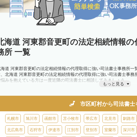
北海道 河東郡音更町の法定相続情報の
務所 一覧
北海道 河東郡音更町の法定相続情報の代理取得に強い司法書士事務所一
は、北海道 河東郡音更町の法定相続情報の代理取得に強い司法書士事務
お悩みを抱えている方は一度近隣の司法書士に相談してみましょう。
もっと見る
市区町村から
司法書士
札幌市
旭川市
函館市
苫小牧市
帯広市
北見市
釧路市
北広島市
石狩市
伊達市
江別市
登別市
室蘭市
深川市