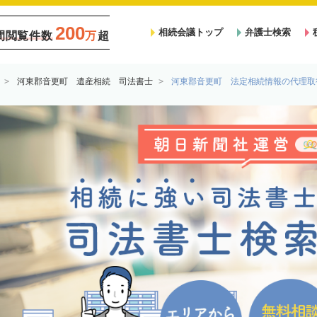
200
相続会議トップ
弁護士検索
間閲覧件数
万
超
河東郡音更町 遺産相続 司法書士
河東郡音更町 法定相続情報の代理取