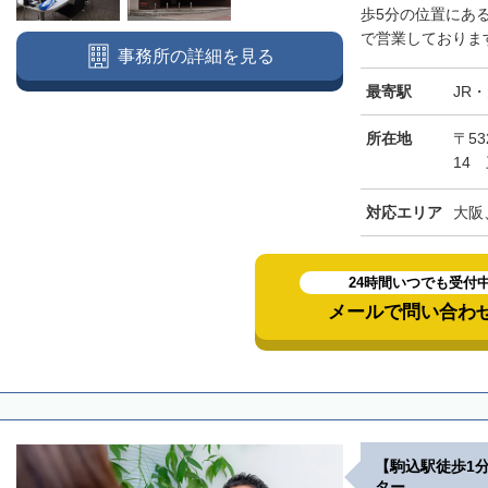
歩5分の位置にあ
で営業しております
事務所の詳細を見る
最寄駅
JR
所在地
〒5
14
対応エリア
大阪
24時間いつでも受付
メールで問い合わ
【駒込駅徒歩1
ター