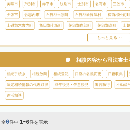
美唄市
芦別市
赤平市
紋別市
士別市
名寄市
三笠市
夕張市
歌志内市
石狩郡当別町
石狩郡新篠津村
松前郡松前
上磯郡木古内町
亀田郡七飯町
茅部郡鹿部町
茅部郡森町
山
檜山郡上ノ国町
檜山郡厚沢部町
爾志郡乙部町
奥尻郡奥尻町
もっと見る
島牧郡島牧村
寿都郡寿都町
寿都郡黒松内町
磯谷郡蘭越町
虻田郡真狩村
虻田郡留寿都村
虻田郡喜茂別町
虻田郡京極町
相談内容から
司法書士
岩内郡共和町
岩内郡岩内町
二海郡八雲町
古宇郡泊村
古宇
相続手続き
相続放棄
相続登記
口座の名義変更
戸籍収集
余市郡仁木町
余市郡余市町
余市郡赤井川村
空知郡南幌町
法定相続情報の代理取得
成年後見・任意後見
遺言執行
不動産
空知郡上富良野町
空知郡中富良野町
空知郡南富良野町
夕張郡
終活相談
樺戸郡月形町
樺戸郡浦臼町
樺戸郡新十津川町
雨竜郡妹背牛町
雨竜郡北竜町
雨竜郡沼田町
勇払郡占冠村
勇払郡厚真町
勇
6
1~6
全
件中
件を表示
上川郡東神楽町
上川郡鷹栖町
上川郡当麻町
上川郡比布町