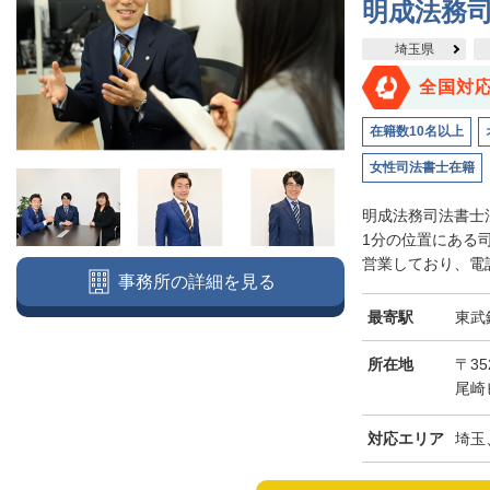
明成法務司
埼玉県
全国対
在籍数10名以上
女性司法書士在籍
明成法務司法書士
1分の位置にある
営業しており、電話
事務所の詳細を見る
最寄駅
東武
所在地
〒3
尾崎
対応エリア
埼玉