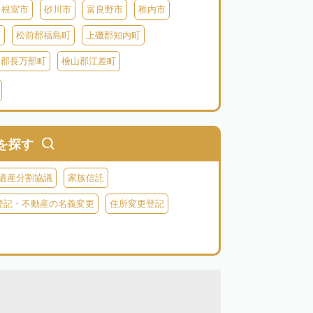
根室市
砂川市
富良野市
稚内市
町
松前郡福島町
上磯郡知内町
越郡長万部町
檜山郡江差町
瀬棚郡今金町
久遠郡せたな町
虻田郡ニセコ町
虻田郡倶知安町
虻田郡豊浦町
虻田郡洞爺湖町
を探す
郡神恵内村
古平郡古平町
積丹郡積丹町
遺産分割協議
家族信託
空知郡奈井江町
空知郡上砂川町
登記・不動産の名義変更
住所変更登記
由仁町
夕張郡長沼町
夕張郡栗山町
雨竜郡秩父別町
雨竜郡雨竜町
払郡安平町
勇払郡むかわ町
上川郡愛別町
上川郡上川町
上川郡東川町