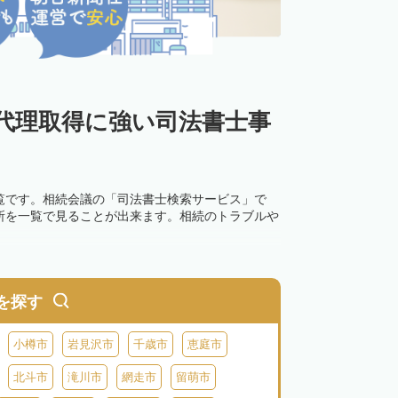
代理取得に強い司法書士事
覧です。相続会議の「司法書士検索サービス」で
所を一覧で見ることが出来ます。相続のトラブルや
を探す
小樽市
岩見沢市
千歳市
恵庭市
北斗市
滝川市
網走市
留萌市