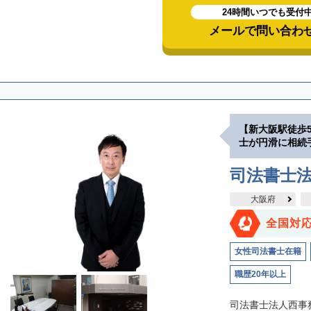
24時間いつでも受付
メールで問い合わ
【新大阪駅徒歩
士が円滑に相続
司法書士
大阪府
全国対
女性司法書士在籍
職歴20年以上
司法書士法人西事