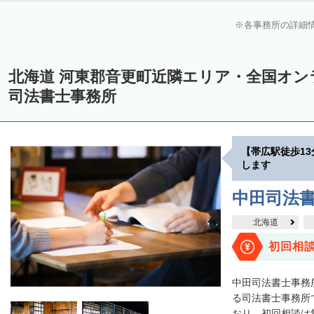
上川郡美瑛町
上川郡和寒町
上川郡剣淵町
上川郡下川町
上
各事務所の詳細
中川郡美深町
中川郡音威子府村
中川郡中川町
中川郡幕別町
雨竜郡幌加内町
増毛郡増毛町
留萌郡小平町
苫前郡苫前町
北海道 河東郡音更町近隣エリア・全国オ
天塩郡遠別町
天塩郡天塩町
天塩郡豊富町
天塩郡幌延町
宗
司法書士事務所
枝幸郡中頓別町
枝幸郡枝幸町
礼文郡礼文町
利尻郡利尻町
網走郡津別町
網走郡大空町
斜里郡斜里町
斜里郡清里町
斜
【帯広駅徒歩1
常呂郡置戸町
常呂郡佐呂間町
紋別郡遠軽町
紋別郡湧別町
します
紋別郡西興部村
紋別郡雄武町
有珠郡壮瞥町
白老郡白老町
中田司法
浦河郡浦河町
様似郡様似町
幌泉郡えりも町
日高郡新ひだか町
北海道
河東郡上士幌町
河東郡鹿追町
河西郡芽室町
河西郡中札内村
初回相
広尾郡広尾町
足寄郡足寄町
足寄郡陸別町
十勝郡浦幌町
釧
中田司法書士事務
川上郡標茶町
川上郡弟子屈町
阿寒郡鶴居村
白糠郡白糠町
る司法書士事務所で
おり、初回相談は無