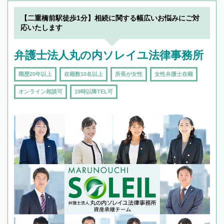
【二重橋前駅徒歩1分】相続に関する幅広いお悩みにご対
応いたします
弁護士法人丸の内ソレイユ法律事務所
職歴20年以上
在籍数10名以上
所長が女性
女性弁護士在籍
オンライン相談可
19時以降TEL可