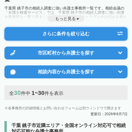
千葉県 銚子市の相続人調査に強い弁護士事務所一覧です。相続会議の
「弁護士検索サービス」では、千葉県 銚子市の相続人調査に強い弁護
士事務所を一覧で見ることが出来ます。相続のトラブルやお悩みを抱え
もっと見る
ている方は一度近隣の弁護士に相談してみましょう。
さらに条件を絞り込む
市区町村から
弁護士を探す
相談内容から
弁護士を探す
30
1~30
全
件中
件を表示
各事務所の詳細情報とお問い合わせフォームは別ウィンドウで開きます
更新日：2026年8月7日
千葉 銚子市近隣エリア・全国オンライン対応可で相続
対応可能な弁護士事務所