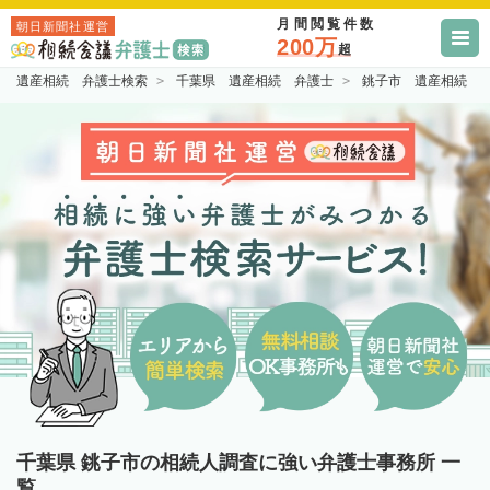
月間閲覧件数
朝日新聞社運営
200万
超
遺産相続 弁護士検索
千葉県 遺産相続 弁護士
銚子市 遺産相続 
千葉県 銚子市の相続人調査に強い弁護士事務所 一
覧