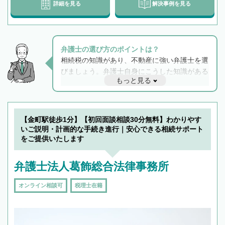
詳細を見る
解決事例を見る
弁護士の選び方のポイントは？
相続税の知識があり、不動産に強い弁護士を選
びましょう。弁護士自身にこうした知識がある
もっと見る
と他士業との連携もスムーズに進み、トラブル
解決のみならず相続をトータルで任せることが
できます。また、相続は感情がからむ分野なの
でフィーリングも重要です。実際に電話や面談
【金町駅徒歩1分】【初回面談相談30分無料】わかりやす
で複数の弁護士と会話をしてウマが合う方に依
いご説明・計画的な手続き進行｜安心できる相続サポート
頼をするのがおすすめです。
をご提供いたします
弁護士法人葛飾総合法律事務所
オンライン相談可
税理士在籍