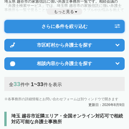
埼玉県 越谷市の家族信託に強い弁護士事務所一覧です。相続会議の
「弁護士検索サービス」では、埼玉県 越谷市の家族信託に強い弁護士
事務所を一覧で見ることが出来ます。相続のトラブルやお悩みを抱えて
もっと見る
いる方は一度近隣の弁護士に相談してみましょう。
さらに条件を絞り込む
市区町村から
弁護士を探す
相談内容から
弁護士を探す
33
1~33
全
件中
件を表示
各事務所の詳細情報とお問い合わせフォームは別ウィンドウで開きます
更新日：2026年8月9日
埼玉 越谷市近隣エリア・全国オンライン対応可で相続
対応可能な弁護士事務所