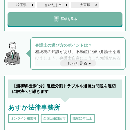
埼玉県
さいたま市
大宮駅
詳細を見る
弁護士の選び方のポイントは？
相続税の知識があり、不動産に強い弁護士を選
びましょう。弁護士自身にこうした知識がある
もっと見る
と他士業との連携もスムーズに進み、トラブル
解決のみならず相続をトータルで任せることが
できます。また、相続は感情がからむ分野なの
でフィーリングも重要です。実際に電話や面談
【浦和駅徒歩9分】遺産分割トラブルや遺留分問題を適切
で複数の弁護士と会話をしてウマが合う方に依
に解決へと導きます
頼をするのがおすすめです。
あすか法律事務所
オンライン相談可
全国出張対応可
職歴20年以上