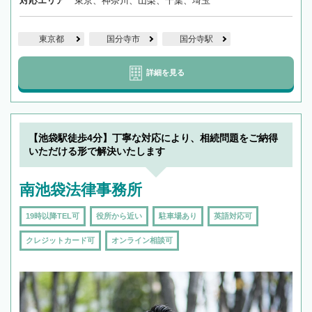
対応エリア
東京、神奈川、山梨、千葉、埼玉
東京都
国分寺市
国分寺駅
詳細を見る
【池袋駅徒歩4分】丁寧な対応により、相続問題をご納得
いただける形で解決いたします
南池袋法律事務所
19時以降TEL可
役所から近い
駐車場あり
英語対応可
クレジットカード可
オンライン相談可