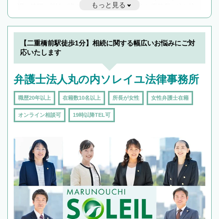
もっと見る
遅い時間の相談が増えそうな場合はそのような事務所に絞り込
んで検索してみましょう。
19時以降TEL可の条件
を加えて再検索
【二重橋前駅徒歩1分】相続に関する幅広いお悩みにご対
応いたします
弁護士法人丸の内ソレイユ法律事務所
職歴20年以上
在籍数10名以上
所長が女性
女性弁護士在籍
オンライン相談可
19時以降TEL可