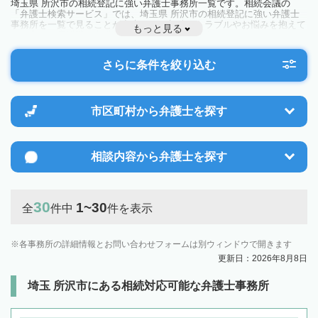
埼玉県 所沢市の相続登記に強い弁護士事務所一覧です。相続会議の
「弁護士検索サービス」では、埼玉県 所沢市の相続登記に強い弁護士
事務所を一覧で見ることが出来ます。相続のトラブルやお悩みを抱えて
もっと見る
いる方は一度近隣の弁護士に相談してみましょう。
さらに条件を絞り込む
市区町村から
弁護士を探す
相談内容から
弁護士を探す
30
1~30
全
件中
件を表示
各事務所の詳細情報とお問い合わせフォームは別ウィンドウで開きます
更新日：2026年8月8日
埼玉 所沢市にある相続対応可能な弁護士事務所