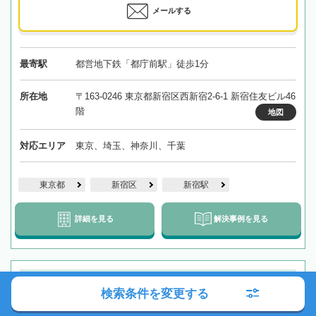
メールする
最寄駅
都営地下鉄「都庁前駅」徒歩1分
所在地
〒163-0246 東京都新宿区西新宿2-6-1 新宿住友ビル46
階
地図
対応エリア
東京、埼玉、神奈川、千葉
東京都
新宿区
新宿駅
詳細を見る
解決事例を見る
【飯田橋駅徒歩3分】お客様目線の料金設定！遺言・相続
検索条件を変更する
の解決実績多数！相続のお悩みを誠実に解決｜気さくで話
しやすい法律事務所