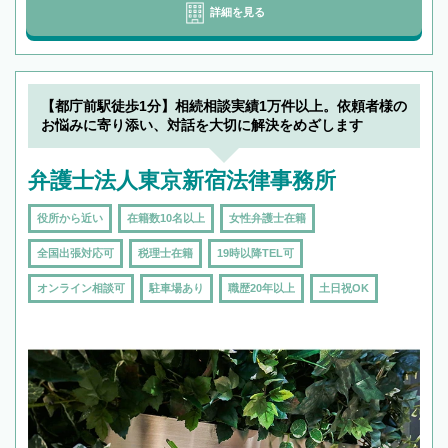
詳細を見る
【都庁前駅徒歩1分】相続相談実績1万件以上。依頼者様の
お悩みに寄り添い、対話を大切に解決をめざします
弁護士法人東京新宿法律事務所
役所から近い
在籍数10名以上
女性弁護士在籍
全国出張対応可
税理士在籍
19時以降TEL可
オンライン相談可
駐車場あり
職歴20年以上
土日祝OK