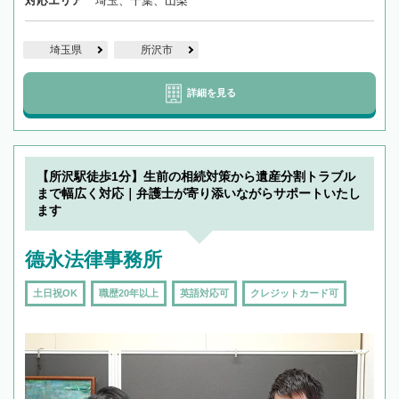
対応エリア
埼玉、千葉、山梨
埼玉県
所沢市
詳細を見る
【所沢駅徒歩1分】生前の相続対策から遺産分割トラブル
まで幅広く対応｜弁護士が寄り添いながらサポートいたし
ます
德永法律事務所
土日祝OK
職歴20年以上
英語対応可
クレジットカード可