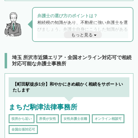
弁護士の選び方のポイントは？
相続税の知識があり、不動産に強い弁護士を選
びましょう。弁護士自身にこうした知識がある
もっと見る
と他士業との連携もスムーズに進み、トラブル
解決のみならず相続をトータルで任せることが
できます。また、相続は感情がからむ分野なの
でフィーリングも重要です。実際に電話や面談
埼玉 所沢市近隣エリア・全国オンライン対応可で相続
で複数の弁護士と会話をしてウマが合う方に依
対応可能な弁護士事務所
頼をするのがおすすめです。
【町田駅徒歩1分】和やかにきめ細かく相続をサポートい
たします
まちだ駒津法律事務所
役所から近い
所長が女性
女性弁護士在籍
オンライン相談可
全国出張対応可