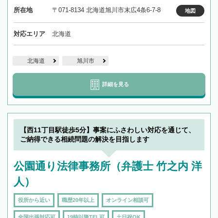
所在地
〒071-8134 北海道旭川市末広4条6-7-8
地図
対応エリア
北海道
北海道
旭川市
詳細を見る
【西11丁目駅徒歩5分】事案にふさわしい対応を通じて、
ご納得できる相続問題の解決を目指します
公園通り法律事務所（弁護士 竹之内 洋
人）
役所から近い
職歴20年以上
オンライン相談可
全国出張対応可
19時以降TEL可
土日祝OK