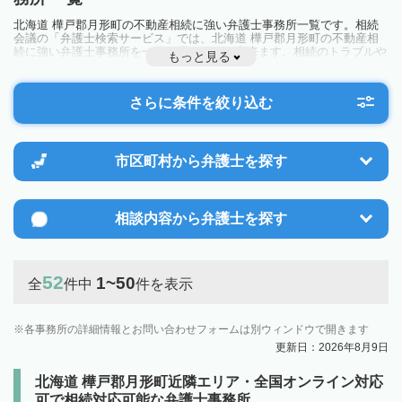
北海道 樺戸郡月形町の不動産相続に強い弁護士事務所一覧です。相続
会議の「弁護士検索サービス」では、北海道 樺戸郡月形町の不動産相
続に強い弁護士事務所を一覧で見ることが出来ます。相続のトラブルや
もっと見る
お悩みを抱えている方は一度近隣の弁護士に相談してみましょう。
さらに条件を絞り込む
市区町村から
弁護士を探す
相談内容から
弁護士を探す
52
1~50
全
件中
件を表示
各事務所の詳細情報とお問い合わせフォームは別ウィンドウで開きます
更新日：2026年8月9日
北海道 樺戸郡月形町近隣エリア・全国オンライン対応
可で相続対応可能な弁護士事務所