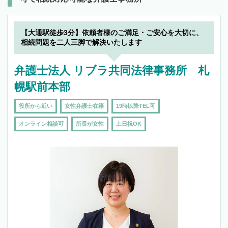
【大通駅徒歩3分】依頼者様のご満足・ご安心を大切に、
相続問題を二人三脚で解決いたします
弁護士法人 リブラ共同法律事務所 札
幌駅前本部
役所から近い
女性弁護士在籍
19時以降TEL可
オンライン相談可
所長が女性
土日祝OK