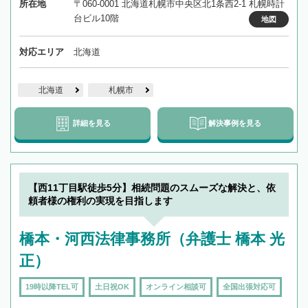
所在地
〒060-0001 北海道札幌市中央区北1条西2-1 札幌時計
台ビル10階
地図
対応エリア
北海道
北海道
札幌市
詳細を見る
解決事例を見る
【西11丁目駅徒歩5分】相続問題のスムーズな解決と、依
頼者様の権利の実現を目指します
橋本・河西法律事務所（弁護士 橋本 光
正）
19時以降TEL可
土日祝OK
オンライン相談可
全国出張対応可