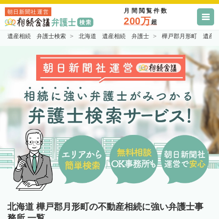
月間閲覧件数
朝日新聞社運営
200万
超
遺産相続 弁護士検索
北海道 遺産相続 弁護士
樺戸郡月形町 遺産
北海道 樺戸郡月形町の不動産相続に強い弁護士事
務所 一覧