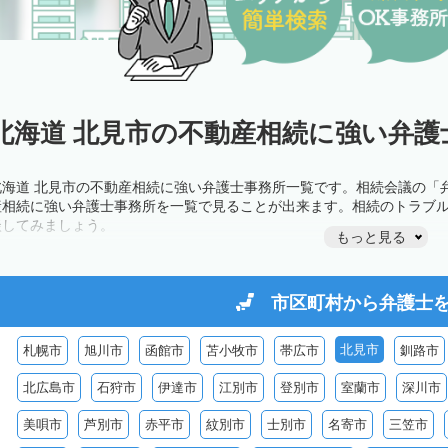
北海道 北見市の不動産相続に強い弁護
北海道 北見市の不動産相続に強い弁護士事務所一覧です。相続会議の「
産相続に強い弁護士事務所を一覧で見ることが出来ます。相続のトラブ
談してみましょう。
もっと見る
市区町村から
弁護士
北見市
札幌市
旭川市
函館市
苫小牧市
帯広市
釧路市
北広島市
石狩市
伊達市
江別市
登別市
室蘭市
深川市
美唄市
芦別市
赤平市
紋別市
士別市
名寄市
三笠市