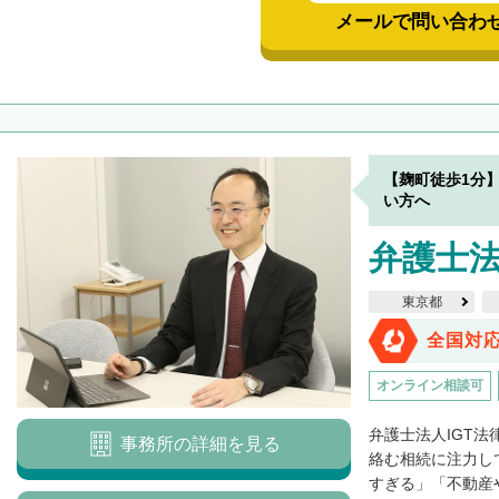
メールで問い合わ
【麹町徒歩1分
い方へ
弁護士法
東京都
全国対
オンライン相談可
弁護士法人IGT
事務所の詳細を見る
絡む相続に注力し
すぎる」「不動産や