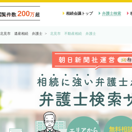
200
相続会議トップ
弁護士検索
閲覧件数
万
超
北見市 遺産相続 弁護士
北見市 不動産相続 弁護士