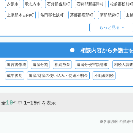
夕張市
歌志内市
石狩郡当別町
石狩郡新篠津村
松前郡松前
上磯郡木古内町
亀田郡七飯町
茅部郡鹿部町
茅部郡森町
山
檜山郡上ノ国町
檜山郡厚沢部町
爾志郡乙部町
奥尻郡奥尻町
もっと見る
島牧郡島牧村
寿都郡寿都町
寿都郡黒松内町
磯谷郡蘭越町
虻田郡真狩村
虻田郡留寿都村
虻田郡喜茂別町
虻田郡京極町
相談内容から
弁護士
岩内郡共和町
岩内郡岩内町
二海郡八雲町
古宇郡泊村
古宇
遺言書作成
遺産分割
相続放棄
遺留分侵害額請求
相続人調
余市郡仁木町
余市郡余市町
余市郡赤井川村
空知郡南幌町
成年後見
遺産/財産の使い込み・使途不明金
不動産相続
空知郡上富良野町
空知郡中富良野町
空知郡南富良野町
夕張郡
樺戸郡月形町
樺戸郡浦臼町
樺戸郡新十津川町
雨竜郡妹背牛町
19
1~19
全
件中
件を表示
雨竜郡北竜町
雨竜郡沼田町
勇払郡占冠村
勇払郡厚真町
勇
上川郡東神楽町
上川郡鷹栖町
上川郡当麻町
上川郡比布町
各事務所の詳細
上川郡美瑛町
上川郡和寒町
上川郡剣淵町
上川郡下川町
上