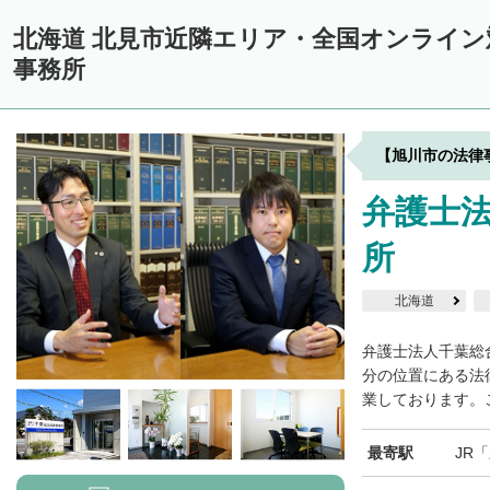
中川郡美深町
中川郡音威子府村
中川郡中川町
中川郡幕別町
北海道 北見市近隣エリア・全国オンライ
雨竜郡幌加内町
増毛郡増毛町
留萌郡小平町
苫前郡苫前町
事務所
天塩郡遠別町
天塩郡天塩町
天塩郡豊富町
天塩郡幌延町
宗
枝幸郡中頓別町
枝幸郡枝幸町
礼文郡礼文町
利尻郡利尻町
【旭川市の法律
網走郡津別町
網走郡大空町
斜里郡斜里町
斜里郡清里町
斜
弁護士
常呂郡置戸町
常呂郡佐呂間町
紋別郡遠軽町
紋別郡湧別町
所
紋別郡西興部村
紋別郡雄武町
有珠郡壮瞥町
白老郡白老町
浦河郡浦河町
様似郡様似町
幌泉郡えりも町
日高郡新ひだか町
北海道
河東郡上士幌町
河東郡鹿追町
河西郡芽室町
河西郡中札内村
弁護士法人千葉総
広尾郡広尾町
足寄郡足寄町
足寄郡陸別町
十勝郡浦幌町
分の位置にある法
釧
業しております。ご
川上郡標茶町
川上郡弟子屈町
阿寒郡鶴居村
白糠郡白糠町
最寄駅
JR
標津郡標津町
目梨郡羅臼町