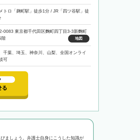
メトロ「麹町駅」徒歩1分 / JR「四ツ谷駅」徒
分
02-0083 東京都千代田区麴町四丁目3-3新麴町
6階
地図
、千葉、埼玉、神奈川、山梨、全国オンライ
談可
中
せる
選びましょう。弁護士自身にこうした知識が