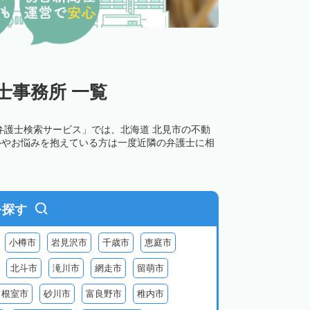
士事務所 一覧
弁護士検索サービス」では、北海道 北見市の不動
ルやお悩みを抱えている方は一度近隣の弁護士に相
を探す
小樽市
岩見沢市
千歳市
恵庭市
北斗市
滝川市
網走市
留萌市
根室市
砂川市
富良野市
稚内市