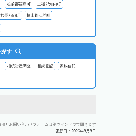
町
松前郡福島町
上磯郡知内町
越郡長万部町
檜山郡江差町
瀬棚郡今金町
久遠郡せたな町
虻田郡ニセコ町
虻田郡倶知安町
虻田郡豊浦町
虻田郡洞爺湖町
を探す
郡神恵内村
古平郡古平町
積丹郡積丹町
査
相続財産調査
相続登記
家族信託
空知郡奈井江町
空知郡上砂川町
由仁町
夕張郡長沼町
夕張郡栗山町
雨竜郡秩父別町
雨竜郡雨竜町
払郡安平町
勇払郡むかわ町
上川郡愛別町
上川郡上川町
上川郡東川町
情報とお問い合わせフォームは別ウィンドウで開きます
川郡新得町
上川郡清水町
中川郡本別町
更新日：2026年8月8日