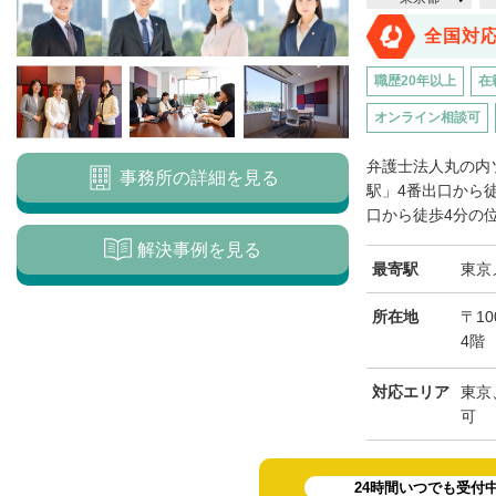
全国対
職歴20年以上
在
オンライン相談可
弁護士法人丸の内
事務所の詳細を見る
駅」4番出口から
口から徒歩4分の位
解決事例を見る
最寄駅
東京
所在地
〒10
4階
対応エリア
東京
可
24時間いつでも受付