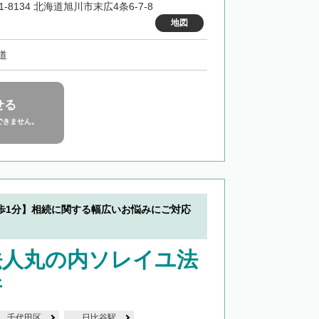
1-8134 北海道旭川市末広4条6-7-8
地図
道
せる
できません。
歩1分】相続に関する幅広いお悩みにご対応
法人丸の内ソレイユ法
所
千代田区
日比谷駅