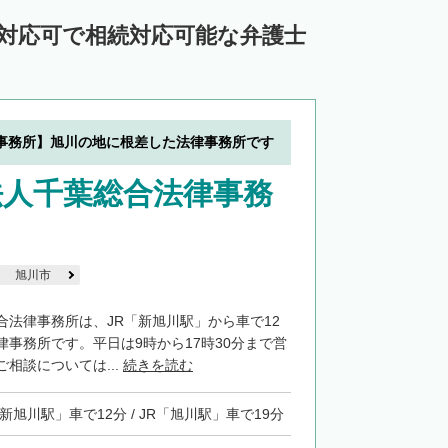
中川郡池田町
中川郡豊頃町
ン対応可で相続対応可能な弁護士
苫前郡羽幌町
苫前郡初山別村
谷郡猿払村
枝幸郡浜頓別町
利尻郡利尻富士町
網走郡美幌町
事務所】旭川の地に根差した法律事務所です
里郡小清水町
常呂郡訓子府町
法人千葉総合法律事務
紋別郡滝上町
紋別郡興部町
沙流郡日高町
沙流郡平取町
新冠郡新冠町
河東郡音更町
河東郡士幌町
旭川市
河西郡更別村
広尾郡大樹町
合法律事務所は、JR「新旭川駅」から車で12
律事務所です。平日は9時から17時30分まで営
路郡釧路町
厚岸郡厚岸町
厚岸郡浜中町
相談については...
続きを読む
野付郡別海町
標津郡中標津町
「新旭川駅」車で12分 / JR「旭川駅」車で19分