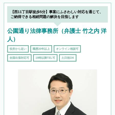
【西11丁目駅徒歩5分】事案にふさわしい対応を通じて、
ご納得できる相続問題の解決を目指します
公園通り法律事務所（弁護士 竹之内 洋
人）
役所から近い
職歴20年以上
オンライン相談可
全国出張対応可
19時以降TEL可
土日祝OK