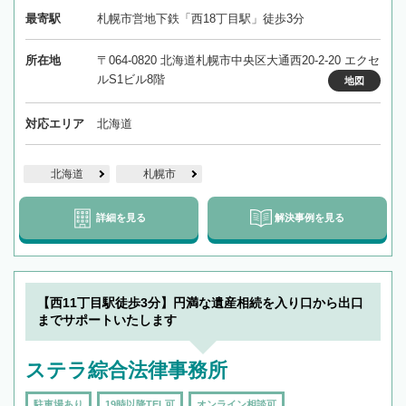
最寄駅
札幌市営地下鉄「西18丁目駅」徒歩3分
所在地
〒064-0820 北海道札幌市中央区大通西20-2-20 エクセ
ルS1ビル8階
地図
対応エリア
北海道
北海道
札幌市
詳細を見る
解決事例を見る
【西11丁目駅徒歩3分】円満な遺産相続を入り口から出口
までサポートいたします
ステラ綜合法律事務所
駐車場あり
19時以降TEL可
オンライン相談可