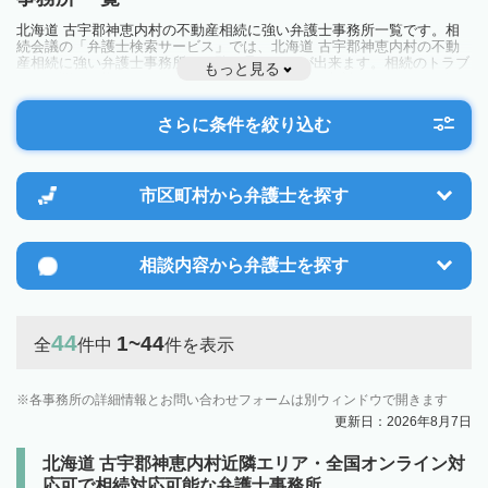
北海道 古宇郡神恵内村の不動産相続に強い弁護士事務所一覧です。相
続会議の「弁護士検索サービス」では、北海道 古宇郡神恵内村の不動
産相続に強い弁護士事務所を一覧で見ることが出来ます。相続のトラブ
もっと見る
ルやお悩みを抱えている方は一度近隣の弁護士に相談してみましょう。
さらに条件を絞り込む
市区町村から
弁護士を探す
相談内容から
弁護士を探す
44
1~44
全
件中
件を表示
各事務所の詳細情報とお問い合わせフォームは別ウィンドウで開きます
更新日：2026年8月7日
北海道 古宇郡神恵内村近隣エリア・全国オンライン対
応可で相続対応可能な弁護士事務所