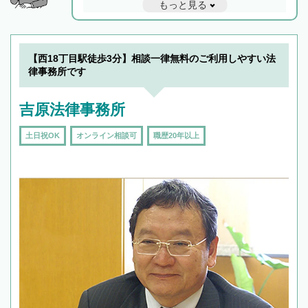
もっと見る
と他士業との連携もスムーズに進み、トラブル
解決のみならず相続をトータルで任せることが
できます。また、相続は感情がからむ分野なの
でフィーリングも重要です。実際に電話や面談
【西18丁目駅徒歩3分】相談一律無料のご利用しやすい法
で複数の弁護士と会話をしてウマが合う方に依
律事務所です
頼をするのがおすすめです。
吉原法律事務所
土日祝OK
オンライン相談可
職歴20年以上