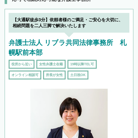
【大通駅徒歩3分】依頼者様のご満足・ご安心を大切に、
相続問題を二人三脚で解決いたします
弁護士法人 リブラ共同法律事務所 札
幌駅前本部
役所から近い
女性弁護士在籍
19時以降TEL可
オンライン相談可
所長が女性
土日祝OK