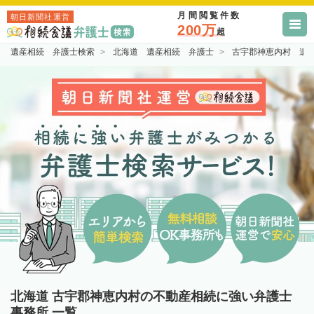
月間閲覧件数
朝日新聞社運営
200万
超
遺産相続 弁護士検索
北海道 遺産相続 弁護士
古宇郡神恵内村 遺
北海道 古宇郡神恵内村の不動産相続に強い弁護士
事務所 一覧