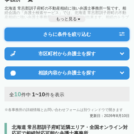
北海道 常呂郡訓子府町の不動産相続に強い弁護士事務所一覧です。相
続会議の「弁護士検索サービス」では、北海道 常呂郡訓子府町の不動
産相続に強い弁護士事務所を一覧で見ることが出来ます。相続のトラブ
もっと見る
ルやお悩みを抱えている方は一度近隣の弁護士に相談してみましょう。
さらに条件を絞り込む
市区町村から
弁護士を探す
相談内容から
弁護士を探す
10
1~10
全
件中
件を表示
各事務所の詳細情報とお問い合わせフォームは別ウィンドウで開きます
更新日：2026年8月10日
北海道 常呂郡訓子府町近隣エリア・全国オンライン対
応可で相続対応可能な弁護士事務所