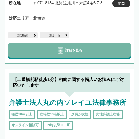
所在地
〒071-8134 北海道旭川市末広4条6-7-8
地図
対応エリア
北海道
北海道
旭川市
詳細を見る
【二重橋前駅徒歩1分】相続に関する幅広いお悩みにご対
応いたします
弁護士法人丸の内ソレイユ法律事務所
職歴20年以上
在籍数10名以上
所長が女性
女性弁護士在籍
オンライン相談可
19時以降TEL可