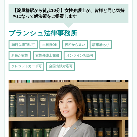
できます。また、相続は感情がからむ分野なの
でフィーリングも重要です。実際に電話や面談
【淀屋橋駅から徒歩10分】女性弁護士が、皆様と同じ気持
で複数の弁護士と会話をしてウマが合う方に依
ちになって解決策をご提案します
頼をするのがおすすめです。
ブランシュ法律事務所
19時以降TEL可
土日祝OK
役所から近い
駐車場あり
所長が女性
女性弁護士在籍
オンライン相談可
クレジットカード可
全国出張対応可