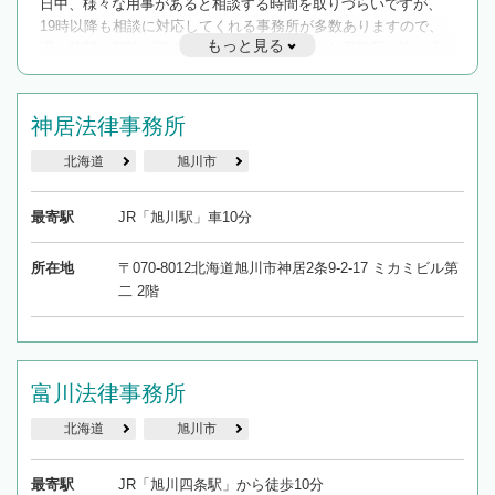
日中、様々な用事があると相談する時間を取りづらいですが、
19時以降も相談に対応してくれる事務所が多数ありますので、
もっと見る
遅い時間の相談が増えそうな場合はそのような事務所に絞り込
んで検索してみましょう。
19時以降TEL可の条件
神居法律事務所
を加えて再検索
北海道
旭川市
最寄駅
JR「旭川駅」車10分
所在地
〒070-8012北海道旭川市神居2条9-2-17 ミカミビル第
二 2階
富川法律事務所
北海道
旭川市
最寄駅
JR「旭川四条駅」から徒歩10分