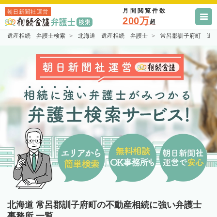
月間閲覧件数
朝日新聞社運営
200万
超
遺産相続 弁護士検索
北海道 遺産相続 弁護士
常呂郡訓子府町 遺
北海道 常呂郡訓子府町の不動産相続に強い弁護士
事務所 一覧