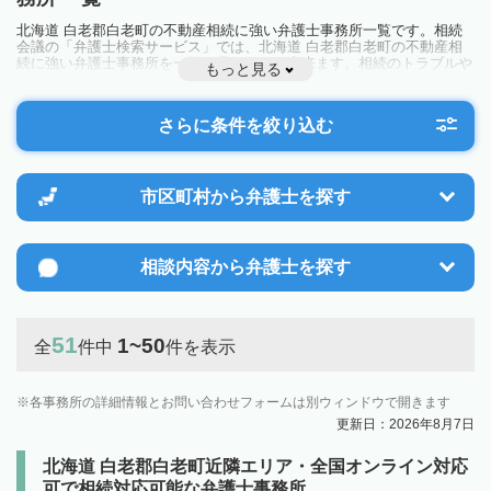
北海道 白老郡白老町の不動産相続に強い弁護士事務所一覧です。相続
会議の「弁護士検索サービス」では、北海道 白老郡白老町の不動産相
続に強い弁護士事務所を一覧で見ることが出来ます。相続のトラブルや
もっと見る
お悩みを抱えている方は一度近隣の弁護士に相談してみましょう。
さらに条件を絞り込む
市区町村から
弁護士を探す
相談内容から
弁護士を探す
51
1~50
全
件中
件を表示
各事務所の詳細情報とお問い合わせフォームは別ウィンドウで開きます
更新日：2026年8月7日
北海道 白老郡白老町近隣エリア・全国オンライン対応
可で相続対応可能な弁護士事務所