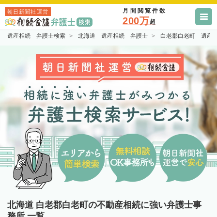
月間閲覧件数
朝日新聞社運営
200万
超
遺産相続 弁護士検索
北海道 遺産相続 弁護士
白老郡白老町 遺産
北海道 白老郡白老町の不動産相続に強い弁護士事
務所 一覧