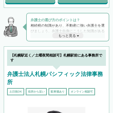
弁護士の選び方のポイントは？
相続税の知識があり、不動産に強い弁護士を選
びましょう。弁護士自身にこうした知識がある
もっと見る
と他士業との連携もスムーズに進み、トラブル
解決のみならず相続をトータルで任せることが
できます。また、相続は感情がからむ分野なの
でフィーリングも重要です。実際に電話や面談
【札幌駅近く／土曜夜間相談可】札幌駅前にある事務所で
で複数の弁護士と会話をしてウマが合う方に依
す
頼をするのがおすすめです。
弁護士法人札幌パシフィック法律事務
所
土日祝OK
役所から近い
駐車場あり
オンライン相談可