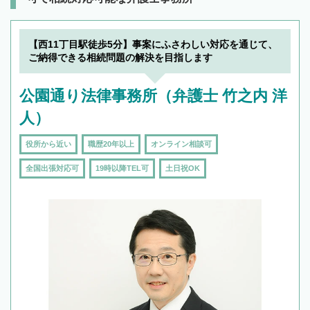
【西11丁目駅徒歩5分】事案にふさわしい対応を通じて、
ご納得できる相続問題の解決を目指します
公園通り法律事務所（弁護士 竹之内 洋
人）
役所から近い
職歴20年以上
オンライン相談可
全国出張対応可
19時以降TEL可
土日祝OK