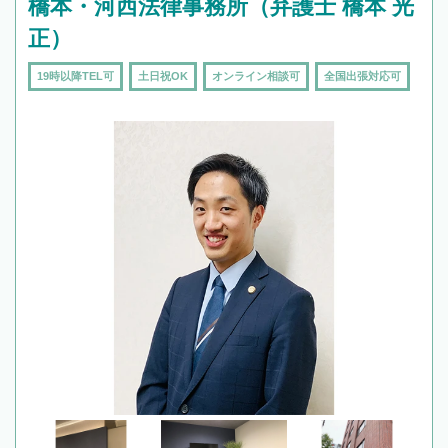
橋本・河西法律事務所（弁護士 橋本 光
正）
19時以降TEL可
土日祝OK
オンライン相談可
全国出張対応可