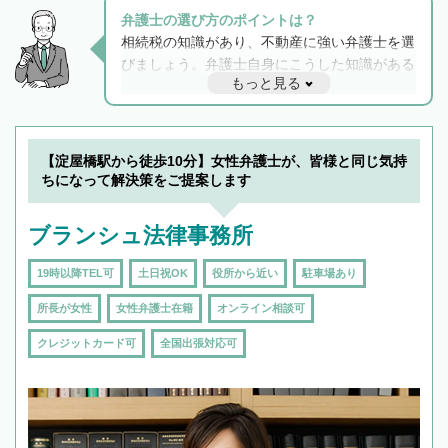
弁護士の選び方のポイントは？
相続税の知識があり、不動産に強い弁護士を選
びましょう。弁護士自身にこうした知識がある
もっと見る
と他士業との連携もスムーズに進み、トラブル
解決のみならず相続をトータルで任せることが
できます。また、相続は感情がからむ分野なの
でフィーリングも重要です。実際に電話や面談
【淀屋橋駅から徒歩10分】女性弁護士が、皆様と同じ気持
で複数の弁護士と会話をしてウマが合う方に依
ちになって解決策をご提案します
頼をするのがおすすめです。
ブランシュ法律事務所
19時以降TEL可
土日祝OK
役所から近い
駐車場あり
所長が女性
女性弁護士在籍
オンライン相談可
クレジットカード可
全国出張対応可