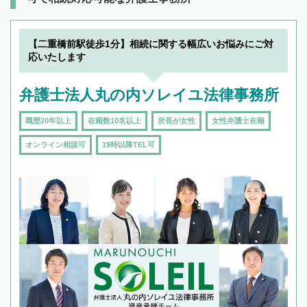
【二重橋前駅徒歩1分】相続に関する幅広いお悩みにご対
応いたします
弁護士法人丸の内ソレイユ法律事務所
職歴20年以上
在籍数10名以上
所長が女性
女性弁護士在籍
オンライン相談可
19時以降TEL可