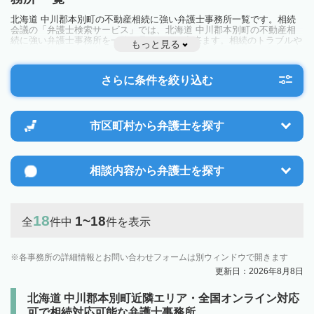
北海道 中川郡本別町の不動産相続に強い弁護士事務所一覧です。相続
会議の「弁護士検索サービス」では、北海道 中川郡本別町の不動産相
続に強い弁護士事務所を一覧で見ることが出来ます。相続のトラブルや
もっと見る
お悩みを抱えている方は一度近隣の弁護士に相談してみましょう。
さらに条件を絞り込む
市区町村から
弁護士を探す
相談内容から
弁護士を探す
18
1~18
全
件中
件を表示
各事務所の詳細情報とお問い合わせフォームは別ウィンドウで開きます
更新日：2026年8月8日
北海道 中川郡本別町近隣エリア・全国オンライン対応
可で相続対応可能な弁護士事務所