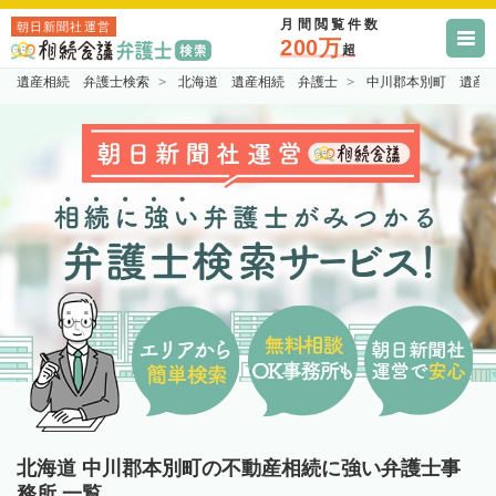
月間閲覧件数
朝日新聞社運営
200万
超
遺産相続 弁護士検索
北海道 遺産相続 弁護士
中川郡本別町 遺産
北海道 中川郡本別町の不動産相続に強い弁護士事
務所 一覧