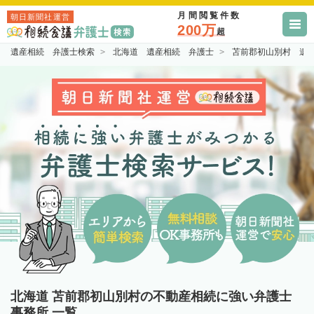
月間閲覧件数
朝日新聞社運営
200万
超
遺産相続 弁護士検索
北海道 遺産相続 弁護士
苫前郡初山別村 遺
北海道 苫前郡初山別村の不動産相続に強い弁護士
事務所 一覧