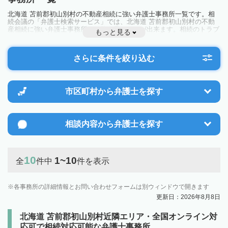
北海道 苫前郡初山別村の不動産相続に強い弁護士事務所一覧です。相
続会議の「弁護士検索サービス」では、北海道 苫前郡初山別村の不動
産相続に強い弁護士事務所を一覧で見ることが出来ます。相続のトラブ
もっと見る
ルやお悩みを抱えている方は一度近隣の弁護士に相談してみましょう。
さらに条件を絞り込む
市区町村から
弁護士を探す
相談内容から
弁護士を探す
10
1~10
全
件中
件を表示
各事務所の詳細情報とお問い合わせフォームは別ウィンドウで開きます
更新日：2026年8月8日
北海道 苫前郡初山別村近隣エリア・全国オンライン対
応可で相続対応可能な弁護士事務所