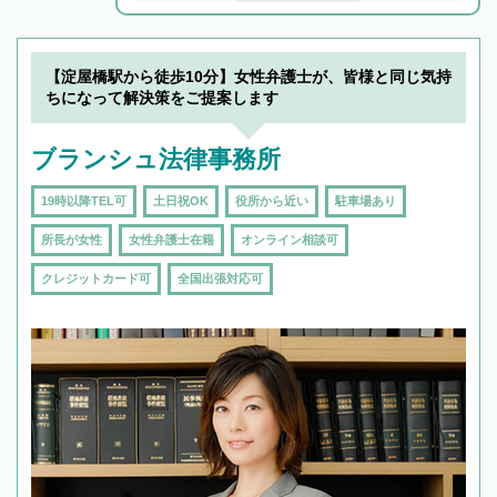
解決のみならず相続をトータルで任せることが
できます。また、相続は感情がからむ分野なの
でフィーリングも重要です。実際に電話や面談
【淀屋橋駅から徒歩10分】女性弁護士が、皆様と同じ気持
で複数の弁護士と会話をしてウマが合う方に依
ちになって解決策をご提案します
頼をするのがおすすめです。
ブランシュ法律事務所
19時以降TEL可
土日祝OK
役所から近い
駐車場あり
所長が女性
女性弁護士在籍
オンライン相談可
クレジットカード可
全国出張対応可