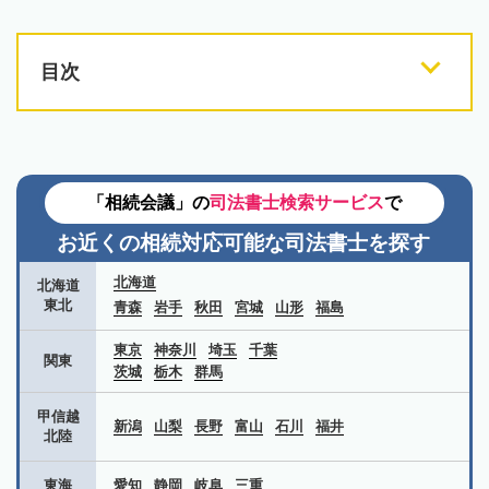
目次
「相続会議」の
司法書士検索サービス
で
お近くの相続対応可能な
司法書士を探す
北海道
北海道
東北
青森
岩手
秋田
宮城
山形
福島
東京
神奈川
埼玉
千葉
関東
茨城
栃木
群馬
甲信越
新潟
山梨
長野
富山
石川
福井
北陸
東海
愛知
静岡
岐阜
三重