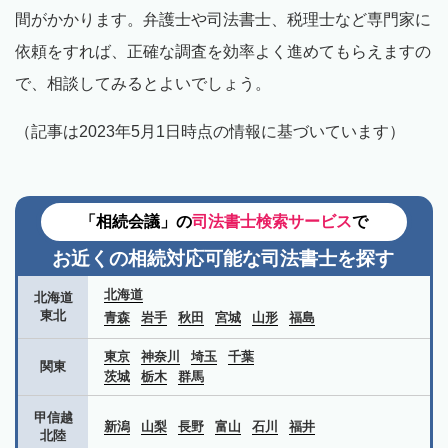
間がかかります。弁護士や司法書士、税理士など専門家に
依頼をすれば、正確な調査を効率よく進めてもらえますの
で、相談してみるとよいでしょう。
（記事は2023年5月1日時点の情報に基づいています）
「相続会議」の
司法書士検索サービス
で
お近くの相続対応可能な
司法書士を探す
北海道
北海道
東北
青森
岩手
秋田
宮城
山形
福島
東京
神奈川
埼玉
千葉
関東
茨城
栃木
群馬
甲信越
新潟
山梨
長野
富山
石川
福井
北陸