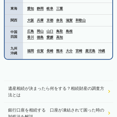
東海
愛知
静岡
岐阜
三重
関西
大阪
兵庫
京都
奈良
滋賀
和歌山
広島
岡山
山口
鳥取
島根
中国
四国
香川
徳島
愛媛
高知
九州
福岡
佐賀
長崎
熊本
大分
宮崎
鹿児島
沖縄
沖縄
遺産相続が決まったら何をする？相続財産の調査方
法とは
銀行口座を相続する 口座が凍結されて困った時の
対処法を解説