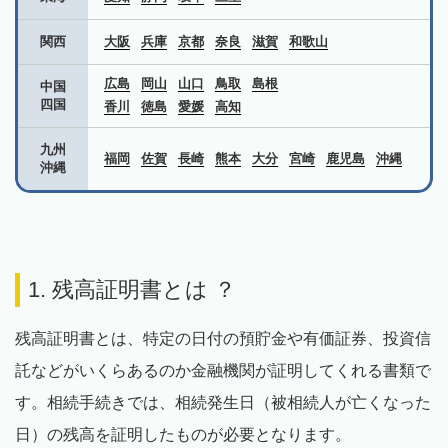
関西
大阪
兵庫
京都
奈良
滋賀
和歌山
広島
岡山
山口
鳥取
島根
中国
四国
香川
徳島
愛媛
高知
九州
福岡
佐賀
長崎
熊本
大分
宮崎
鹿児島
沖縄
沖縄
1. 残高証明書とは ？
残高証明書とは、特定の日付の預貯金や有価証券、投資信
託などがいくらあるのか金融機関が証明してくれる書類で
す。相続手続きでは、相続発生日（被相続人が亡くなった
日）の残高を証明したものが必要となります。