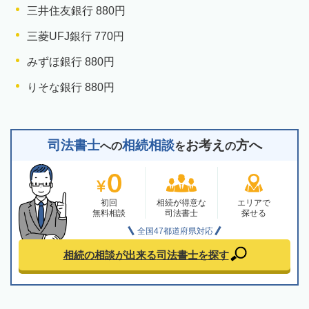
三井住友銀行 880円
三菱UFJ銀行 770円
みずほ銀行 880円
りそな銀行 880円
司法書士
相続相談
お考え
方へ
への
を
の
初回
相続が得意な
エリアで
無料相談
司法書士
探せる
全国47都道府県対応
相続の相談が出来る
司法書士を探す