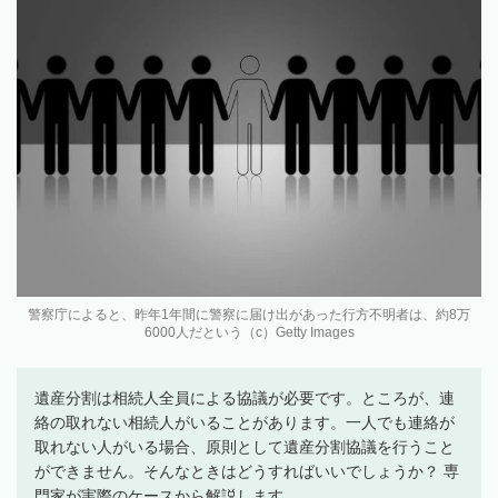
警察庁によると、昨年1年間に警察に届け出があった行方不明者は、約8万
6000人だという（c）Getty Images
遺産分割は相続人全員による協議が必要です。ところが、連
絡の取れない相続人がいることがあります。一人でも連絡が
取れない人がいる場合、原則として遺産分割協議を行うこと
ができません。そんなときはどうすればいいでしょうか？ 専
門家が実際のケースから解説します。