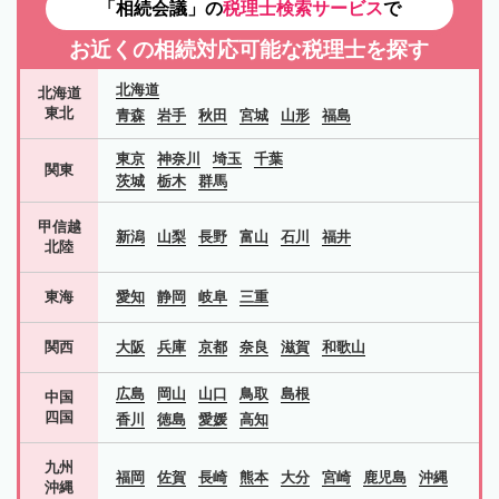
「相続会議」の
税理士検索サービス
で
お近くの相続対応可能な
税理士を探す
北海道
北海道
東北
青森
岩手
秋田
宮城
山形
福島
東京
神奈川
埼玉
千葉
関東
茨城
栃木
群馬
甲信越
新潟
山梨
長野
富山
石川
福井
北陸
東海
愛知
静岡
岐阜
三重
関西
大阪
兵庫
京都
奈良
滋賀
和歌山
広島
岡山
山口
鳥取
島根
中国
四国
香川
徳島
愛媛
高知
九州
福岡
佐賀
長崎
熊本
大分
宮崎
鹿児島
沖縄
沖縄