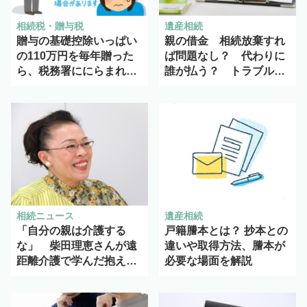
相続税・贈与税
遺産相続
贈与の基礎控除いっぱい
親の借金 相続放棄すれ
の110万円を毎年贈った
ば問題なし？ 代わりに
ら、税務署ににらまれ
誰が払う？ トラブルを
る？
避ける方法を解説
相続ニュース
遺産相続
「自分の親は介護する
戸籍謄本とは？ 抄本との
な」 柴田理恵さんが遠
違いや取得方法、謄本が
距離介護で学んだ抱え込
必要な場面を解説
まない介護