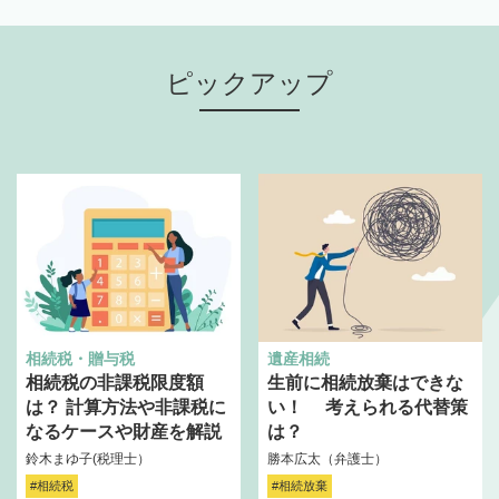
ピックアップ
相続税・贈与税
遺産相続
相続税の非課税限度額
生前に相続放棄はできな
は？ 計算方法や非課税に
い！ 考えられる代替策
なるケースや財産を解説
は？
鈴木まゆ子(税理士）
勝本広太（弁護士）
#相続税
#相続放棄