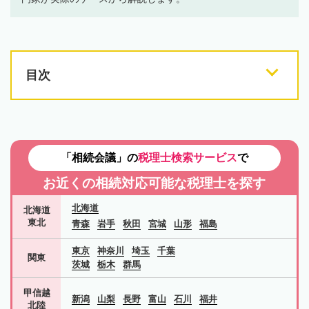
目次
「相続会議」の
税理士検索サービス
で
お近くの相続対応可能な
税理士を探す
北海道
北海道
東北
青森
岩手
秋田
宮城
山形
福島
東京
神奈川
埼玉
千葉
関東
茨城
栃木
群馬
甲信越
新潟
山梨
長野
富山
石川
福井
北陸