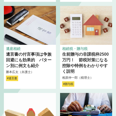
遺産相続
相続税・贈与税
遺言書の付言事項は争族
生前贈与の非課税枠2500
回避にも効果的 パター
万円！ 節税対策になる
ン別に例文も紹介
控除や特例をわかりやす
く説明
勝本広太（弁護士）
相原仲一郎（税理士）
#遺言書
#贈与税