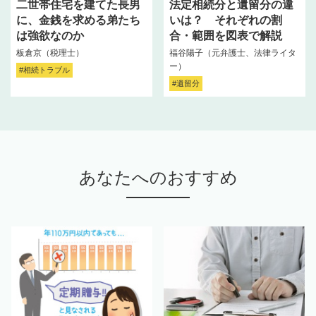
二世帯住宅を建てた長男
法定相続分と遺留分の違
に、金銭を求める弟たち
いは？ それぞれの割
は強欲なのか
合・範囲を図表で解説
板倉京（税理士）
福谷陽子（元弁護士、法律ライタ
ー）
#相続トラブル
#遺留分
あなたへのおすすめ