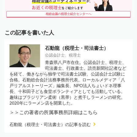
相続会議
コーディネーター
の
が、
お近くの税理士
をご紹介します
相続会議の税理士紹介センターへ
この記事を書いた人
石動龍（税理士・司法書士）
公認会計士、税理士
青森県八戸市在住。公認会計士、税理士、
司法書士、行政書士。読売新聞社記者など
を経て、働きながら独学で司法書士試験、公認会計士試験に
合格。石動総合会計法務事務所代表。ローカルメディア「八
戸リアルストーリーズ」編集長、NPO法人ちょいドネ理事
長、十和田子ども食堂ボランティアとしても活動している。
趣味はブラジリアン柔術（黒帯）と煮干しラーメンの研究。
2020年にラーメン店を開業した。
＞＞この著者の所属事務所詳細はこちら
石動龍（税理士・司法書士）の記事を読む