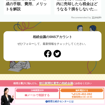
成の手順、費用、メリッ
内に売却したら税金はど
トを解説
うなる？損をしないため
の対策や特別控除も紹介
Recommended by
相続会議のSNSアカウント
ぜひフォローして、最新情報をチェックしてください。
朝日新聞社運営の相続会議
税理士選びに悩んだら、
にお任せください
24時間受付中
無料電話する
0120-402-092
メールで相談する
朝日新聞社が運営する「相続会議」は、円満な相続をサポ
営業時間10:00~19:00
税理士紹介センターとは
ートする情報サイト。