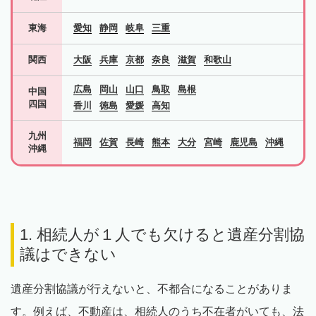
東海
愛知
静岡
岐阜
三重
関西
大阪
兵庫
京都
奈良
滋賀
和歌山
広島
岡山
山口
鳥取
島根
中国
四国
香川
徳島
愛媛
高知
九州
福岡
佐賀
長崎
熊本
大分
宮崎
鹿児島
沖縄
沖縄
1. 相続人が１人でも欠けると遺産分割協
議はできない
遺産分割協議が行えないと、不都合になることがありま
す。例えば、不動産は、相続人のうち不在者がいても、法