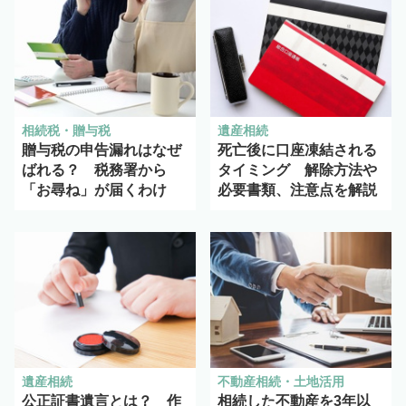
相続税・贈与税
遺産相続
贈与税の申告漏れはなぜ
死亡後に口座凍結される
ばれる？ 税務署から
タイミング 解除方法や
「お尋ね」が届くわけ
必要書類、注意点を解説
遺産相続
不動産相続・土地活用
公正証書遺言とは？ 作
相続した不動産を3年以