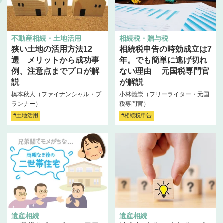
不動産相続・土地活用
相続税・贈与税
狭い土地の活用方法12
相続税申告の時効成立は7
選 メリットから成功事
年。でも簡単に逃げ切れ
例、注意点までプロが解
ない理由 元国税専門官
説
が解説
橋本秋人（ファイナンシャル・プ
小林義崇（フリーライター・元国
ランナー）
税専門官）
#土地活用
#相続税申告
遺産相続
遺産相続