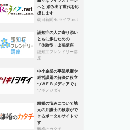
新たなライフステージ
へと 踏み出す世代を応
援します
朝日新聞Reライフ.net
認知症の人に寄り添い
ともに歩むための
「体験型」出張講座
認知症フレンドリー講
座
中小企業の事業承継や
経営課題の解決に役立
つＷＥＢメディアです
ツギノジダイ
離婚の悩みについて地
元の弁護士の検索がで
きるポータルサイトで
す
離婚のカタチ