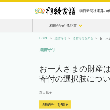
朝日新聞社運営の
相続がわかる記事
HOME
遺贈寄付
遺贈寄付を知る
お一人
遺贈寄付
お一人さまの財産
寄付の選択肢につ
森田聡子
遺贈寄付を知る