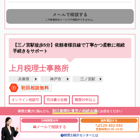
メールで相談する
この事務所はメールでの相談ができません。
【三ノ宮駅徒歩5分】依頼者様目線で丁寧かつ柔軟に相続
手続きをサポート
上月税理士事務所
兵庫県
神戸市
三ノ宮駅
初回相談無料
オンライン相談可
司法書士在籍
職歴20年以上
朝日新聞社運営の相続会議
税理士選びに悩んだら、
にお任せください
24時間受付中
無料電話する
0120-402-092
メールで相談する
営業時間10:00~19:00
税理士紹介センターとは