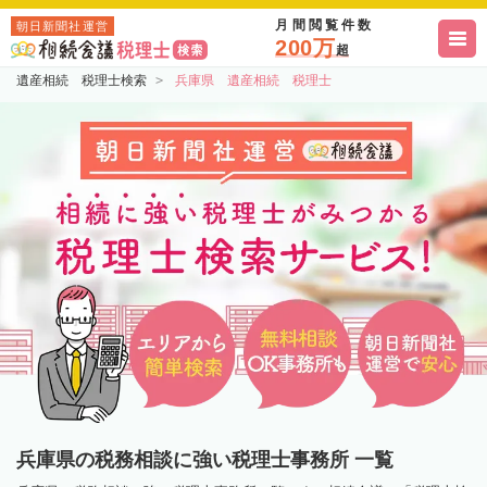
月間閲覧件数
朝日新聞社運営
200万
超
遺産相続 税理士検索
兵庫県 遺産相続 税理士
兵庫県の税務相談に強い税理士事務所 一覧