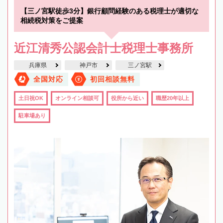
【三ノ宮駅徒歩3分】銀行顧問経験のある税理士が適切な
相続税対策をご提案
近江清秀公認会計士税理士事務所
兵庫県
神戸市
三ノ宮駅
全国対応
初回相談無料
土日祝OK
オンライン相談可
役所から近い
職歴20年以上
駐車場あり