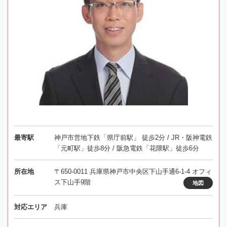
最寄駅
神戸市営地下鉄「県庁前駅」 徒歩2分 / JR・阪神電鉄
「元町駅」徒歩8分 / 阪急電鉄「花隈駅」徒歩6分
所在地
〒650-0011 兵庫県神戸市中央区下山手通6-1-4 オフィ
ス下山手9階
地図
対応エリア
兵庫