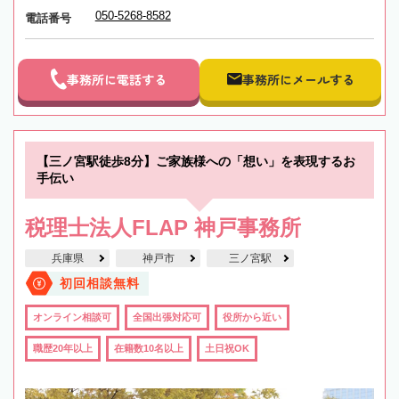
050-5268-8582
電話番号
事務所に電話する
事務所にメールする
【三ノ宮駅徒歩8分】ご家族様への「想い」を表現するお
手伝い
税理士法人FLAP 神戸事務所
兵庫県
神戸市
三ノ宮駅
初回相談無料
オンライン相談可
全国出張対応可
役所から近い
職歴20年以上
在籍数10名以上
土日祝OK