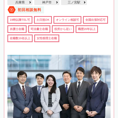
兵庫県
神戸市
三ノ宮駅
初回相談無料
19時以降TEL可
土日祝OK
オンライン相談可
全国出張対応可
弁護士在籍
司法書士在籍
役所から近い
職歴20年以上
在籍数10名以上
女性税理士在籍