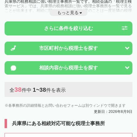
兵庫県の税務相談に強い税理士事務所一覧です。相続会議の「税理士検
索サービス」では、兵庫県の税務相談に強い税理士事務所を一覧で見る
ことが出来ます。相続に関する税金や特例制度のことは一度近隣の税理
もっと見る
士に相談してみましょう。
さらに条件を絞り込む
市区町村から
税理士を探す
相談内容から
税理士を探す
38
1~38
全
件中
件を表示
各事務所の詳細情報とお問い合わせフォームは別ウィンドウで開きます
更新日：2026年8月9日
兵庫県にある相続対応可能な税理士事務所