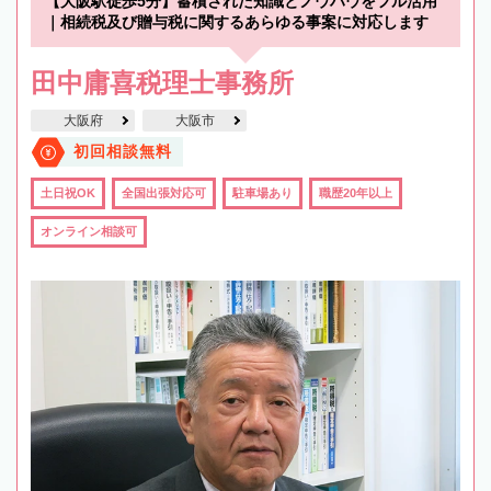
【大阪駅徒歩5分】蓄積された知識とノウハウをフル活用
｜相続税及び贈与税に関するあらゆる事案に対応します
田中庸喜税理士事務所
大阪府
大阪市
初回相談無料
土日祝OK
全国出張対応可
駐車場あり
職歴20年以上
オンライン相談可