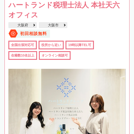
ハートランド税理士法人 本社天六
オフィス
大阪府
大阪市
初回相談無料
全国出張対応可
役所から近い
19時以降TEL可
在籍数10名以上
オンライン相談可