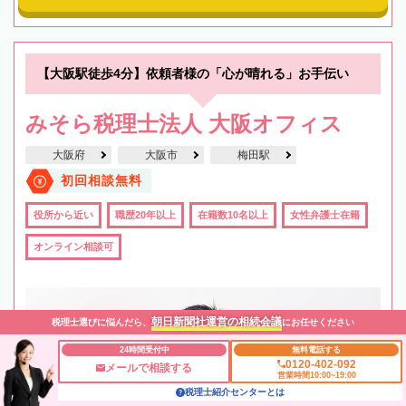
【大阪駅徒歩4分】依頼者様の「心が晴れる」お手伝い
みそら税理士法人 大阪オフィス
大阪府
大阪市
梅田駅
初回相談無料
役所から近い
職歴20年以上
在籍数10名以上
女性弁護士在籍
オンライン相談可
朝日新聞社運営の相続会議
税理士選びに悩んだら、
にお任せください
24時間受付中
無料電話する
0120-402-092
メールで相談する
営業時間10:00~19:00
税理士紹介センターとは