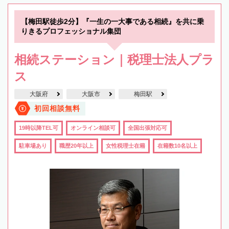
【梅田駅徒歩2分】『一生の一大事である相続』を共に乗
りきるプロフェッショナル集団
相続ステーション｜税理士法人プラ
ス
大阪府
大阪市
梅田駅
初回相談無料
19時以降TEL可
オンライン相談可
全国出張対応可
駐車場あり
職歴20年以上
女性税理士在籍
在籍数10名以上