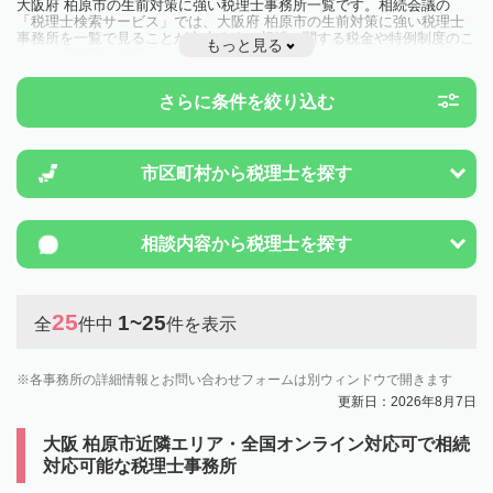
大阪府 柏原市の生前対策に強い税理士事務所一覧です。相続会議の
「税理士検索サービス」では、大阪府 柏原市の生前対策に強い税理士
事務所を一覧で見ることが出来ます。相続に関する税金や特例制度のこ
もっと見る
とは一度近隣の税理士に相談してみましょう。
さらに条件を絞り込む
市区町村から
税理士を探す
相談内容から
税理士を探す
25
1~25
全
件中
件を表示
各事務所の詳細情報とお問い合わせフォームは別ウィンドウで開きます
更新日：2026年8月7日
大阪 柏原市近隣エリア・全国オンライン対応可で相続
対応可能な税理士事務所