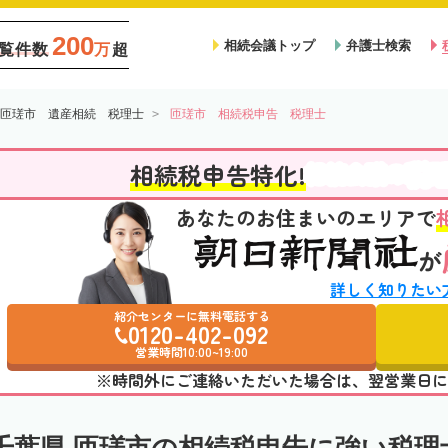
200
相続会議トップ
弁護士検索
覧件数
万
超
匝瑳市 遺産相続 税理士
匝瑳市 相続税申告 税理士
税
相続税申告特化!
相続会議の
あなたのお住まいのエリアで
が
詳しく知りたい
紹介センターに無料電話する
0120-402-092
営業時間10:00~19:00
※時間外にご連絡いただいた場合は、翌営業日に
千葉県 匝瑳市の相続税申告に強い税理