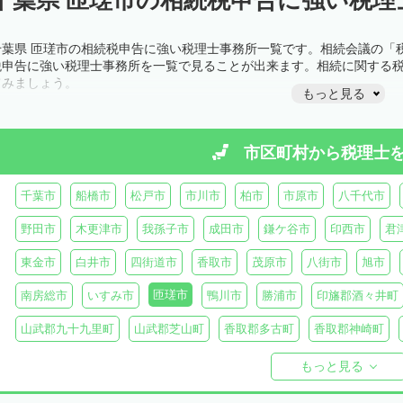
千葉県 匝瑳市の相続税申告に強い税理士事務所一覧です。相続会議の「
税申告に強い税理士事務所を一覧で見ることが出来ます。相続に関する
てみましょう。
もっと見る
市区町村から
税理士
千葉市
船橋市
松戸市
市川市
柏市
市原市
八千代市
野田市
木更津市
我孫子市
成田市
鎌ケ谷市
印西市
君
東金市
白井市
四街道市
香取市
茂原市
八街市
旭市
匝瑳市
南房総市
いすみ市
鴨川市
勝浦市
印旛郡酒々井町
山武郡九十九里町
山武郡芝山町
香取郡多古町
香取郡神崎町
長生郡一宮町
長生郡白子町
長生郡長南町
長生郡睦沢町
長
もっと見る
安房郡鋸南町