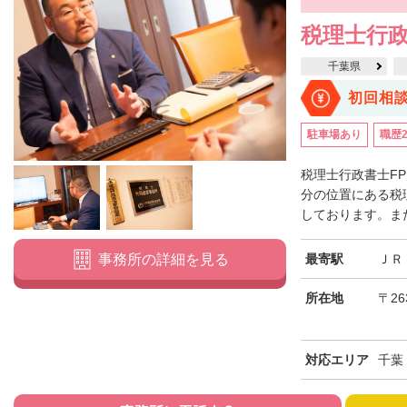
税理士行政
千葉県
初回相
駐車場あり
職歴
税理士行政書士F
分の位置にある税
しております。また
最寄駅
ＪＲ
事務所の詳細を見る
所在地
〒26
対応エリア
千葉