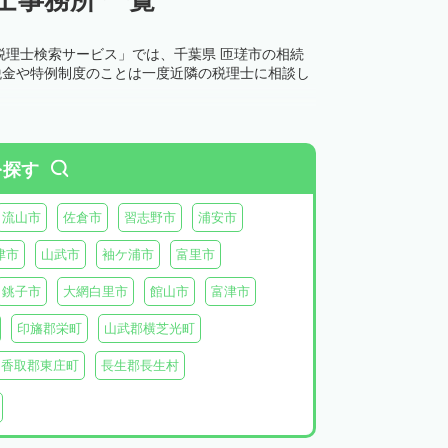
税理士検索サービス」では、千葉県 匝瑳市の相続
税金や特例制度のことは一度近隣の税理士に相談し
を探す
流山市
佐倉市
習志野市
浦安市
津市
山武市
袖ケ浦市
富里市
銚子市
大網白里市
館山市
富津市
印旛郡栄町
山武郡横芝光町
香取郡東庄町
長生郡長生村
生郡長柄町
夷隅郡大多喜町
夷隅郡御宿町