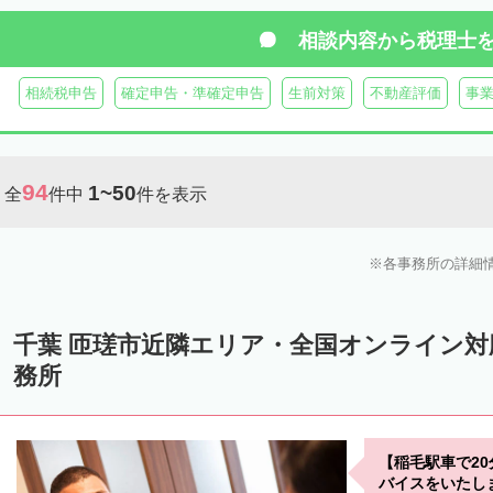
相談内容から
税理士
相続税申告
確定申告・準確定申告
生前対策
不動産評価
事
94
1~50
全
件中
件を表示
各事務所の詳細
千葉 匝瑳市近隣エリア・全国オンライン
務所
【稲毛駅車で2
バイスをいたし