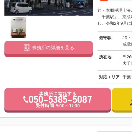
辻・本郷税理士法
「千葉駅」、京成
し、令和2年9月に
最寄駅
JR
成電
事務所の詳細を見る
所在地
〒26
大千
対応エリア
千葉
事務所に電話する
050-5385-5087
受付時間 9:00～17:30