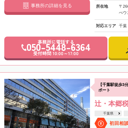
事務所の詳細を見る
所在地
〒26
ぺウ
対応エリア
千葉
事務所に電話する
050-5448-6364
受付時間 10:00～17:00
【千葉駅徒歩3
ポート
辻・本郷税
千葉県
初回相