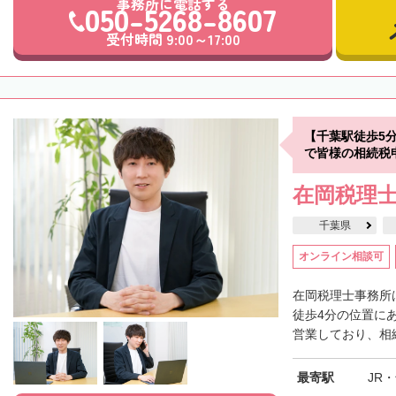
事務所に電話する
050-5268-8607
受付時間 9:00～17:00
【千葉駅徒歩5
で皆様の相続税
在岡税理
千葉県
オンライン相談可
在岡税理士事務所
徒歩4分の位置に
営業しており、相続
最寄駅
JR