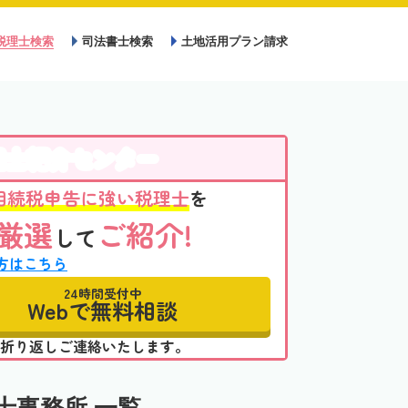
税理士検索
司法書士検索
土地活用プラン請求
理士紹介センター
相続税申告に強い税理士
を
厳選
ご紹介!
して
方はこちら
24時間受付中
Webで無料相談
折り返しご連絡いたします。
士事務所 一覧