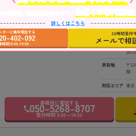
駐車場あり
職歴
お近くの専門税理
産や株式等、相続資産に合わせて、
会計事務所COZ
詳しくはこちら
「京成金町駅」か
事務所の詳細を見る
時～18時まで営業
ンターに無料電話する
24時間受付
20-402-092
メールで相
時間10:00~19:00
最寄駅
JR
歩2
所在地
〒12
階
対応エリア
東京
事務所に電話する
050-5268-8707
受付時間 9:00～18:00