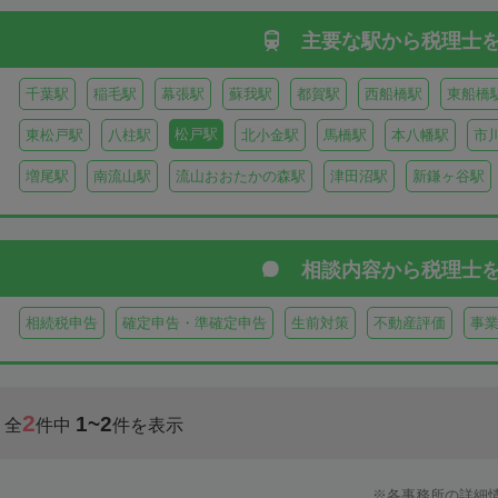
主要な駅から
税理士
千葉駅
稲毛駅
幕張駅
蘇我駅
都賀駅
西船橋駅
東船橋
松戸駅
東松戸駅
八柱駅
北小金駅
馬橋駅
本八幡駅
市
増尾駅
南流山駅
流山おおたかの森駅
津田沼駅
新鎌ヶ谷駅
相談内容から
税理士
相続税申告
確定申告・準確定申告
生前対策
不動産評価
事
2
1~2
全
件中
件を表示
各事務所の詳細