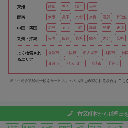
愛知
静岡
岐阜
三重
東海
大阪
兵庫
京都
奈良
滋賀
和歌山
関西
広島
岡山
山口
鳥取
島根
香川
中国・四国
福岡
佐賀
長崎
熊本
大分
宮崎
九州・沖縄
横浜市
大阪市
名古屋市
札幌市
福
よく検索され
るエリア
仙台市
さいたま市
川崎市
千葉市
「相続会議税理士検索サービス」への掲載を希望される場合は
こち
市区町村から
税理士
千葉市
船橋市
松戸市
市川市
柏市
市原市
八千代市