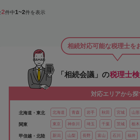
2
1~2
全
件中
件を表示
相続対応可能な税理士を
「相続会議」の
税理士
対応エリアから探
北海道
青森
岩手
秋田
宮城
山形
北海道・東北
東京
神奈川
埼玉
千葉
茨城
栃木
関東
新潟
山梨
長野
富山
石川
福井
甲信越・北陸