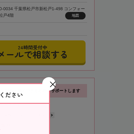
0-0034 千葉県松戸市新松戸1-498 コンフォー
松戸4階
地図
24時間受付中
メールで相談する
分】安心・満足できる相続をサポートします
ください
COZY
葛飾区
金町駅
談無料