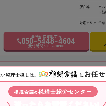
所在地
〒27
ト新
対応エリア
千葉
事務所に電話する
050-5448-4604
受付時間 9:00～18:00
お任せ
【金町駅徒歩2
強い税理士探しは、
に
会計事務所
税理士紹介センター
相続会議
東京都
の
初回相
迷ったらお電話ください!