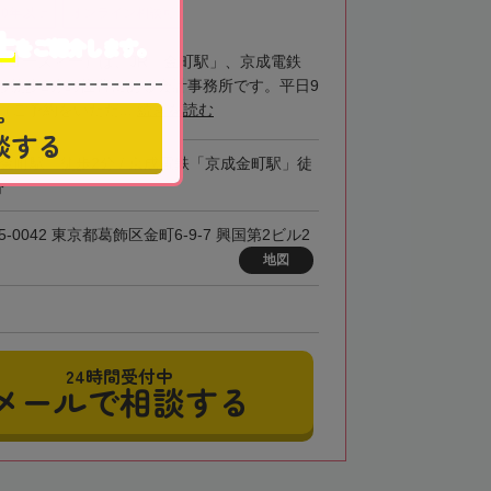
20年以上
オンライン相談可
士
をご紹介します。
Y（コーズィー）は、JR「金町駅」、京成電鉄
ら徒歩2分の位置にある会計事務所です。平日9
（ご予約をいただ...
続きを読む
中
談する
「金町駅」徒歩2分 / 京成電鉄「京成金町駅」徒
分
5-0042 東京都葛飾区金町6-9-7 興国第2ビル2
地図
24時間受付中
メールで相談する