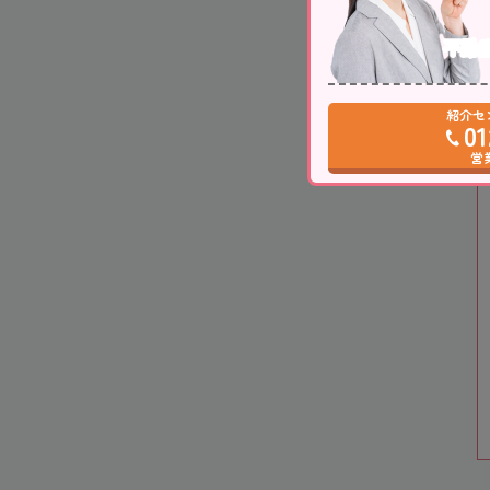
不動
紹介セ
01
営業