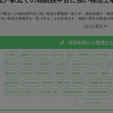
松戸駅近くの相続税申告に強い税理士事務所一覧です。相続会議の「税
に強い税理士事務所を一覧で見ることが出来ます。相続に関する税金や
しょう。
もっと見る
市区町村から
税理士
千葉市
船橋市
松戸市
市川市
柏市
市原市
八千代市
野田市
木更津市
我孫子市
成田市
鎌ケ谷市
印西市
君
東金市
白井市
四街道市
香取市
茂原市
八街市
旭市
南房総市
いすみ市
匝瑳市
鴨川市
勝浦市
印旛郡酒々井町
山武郡九十九里町
山武郡芝山町
香取郡多古町
香取郡神崎町
長生郡一宮町
長生郡白子町
長生郡長南町
長生郡睦沢町
長
もっと見る
安房郡鋸南町