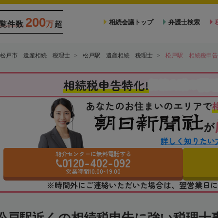
200
相続会議トップ
弁護士検索
覧件数
万
超
松戸市 遺産相続 税理士
松戸駅 遺産相続 税理士
松戸駅 相続税申告
税
相続税申告特化!
相続会議の
あなたのお住まいのエリアで
が
詳しく知りたい
紹介センターに無料電話する
0120-402-092
営業時間10:00~19:00
※時間外にご連絡いただいた場合は、翌営業日に
松戸駅近くの相続税申告に強い税理士事