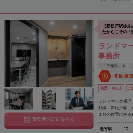
【新松戸駅徒歩
たからこその「
ランドマー
事務所
千葉県
初回相
職歴20年以上
土
ランドマーク税理
野線「新松戸駅」
１分の位置にある税
事務所の詳細を見る
最寄駅
JR