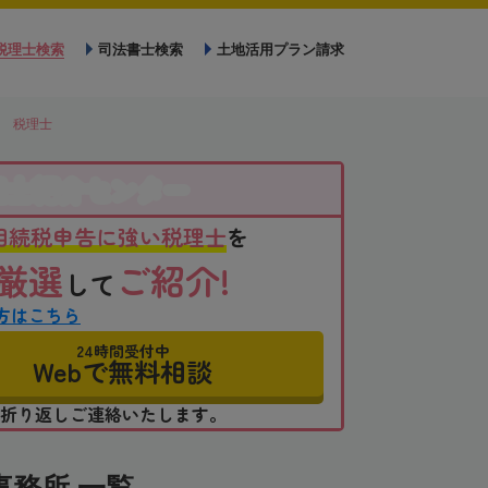
税理士検索
司法書士検索
土地活用プラン請求
 税理士
理士紹介センター
相続税申告に強い税理士
を
厳選
ご紹介!
して
方はこちら
24時間受付中
Webで無料相談
折り返しご連絡いたします。
務所 一覧