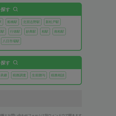
を探す
駅
船橋駅
北習志野駅
新松戸駅
川駅
行徳駅
妙典駅
柏駅
南柏駅
八日市場駅
を探す
業承継
税務調査
生前贈与
税務相談
情報とお問い合わせフォームは別ウィンドウで開きます