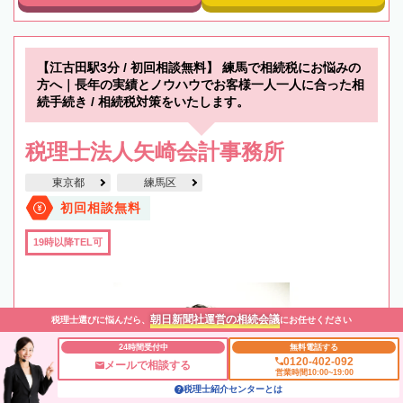
【江古田駅3分 / 初回相談無料】 練馬で相続税にお悩みの
方へ｜長年の実績とノウハウでお客様一人一人に合った相
続手続き / 相続税対策をいたします。
税理士法人矢崎会計事務所
東京都
練馬区
初回相談無料
19時以降TEL可
朝日新聞社運営の相続会議
税理士選びに悩んだら、
にお任せください
24時間受付中
無料電話する
0120-402-092
メールで相談する
営業時間10:00~19:00
税理士紹介センターとは