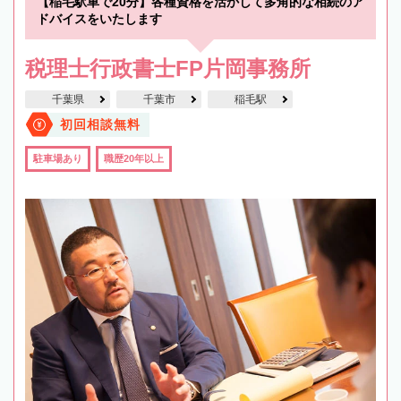
【稲毛駅車で20分】各種資格を活かして多角的な相続のア
ドバイスをいたします
税理士行政書士FP片岡事務所
千葉県
千葉市
稲毛駅
初回相談無料
駐車場あり
職歴20年以上