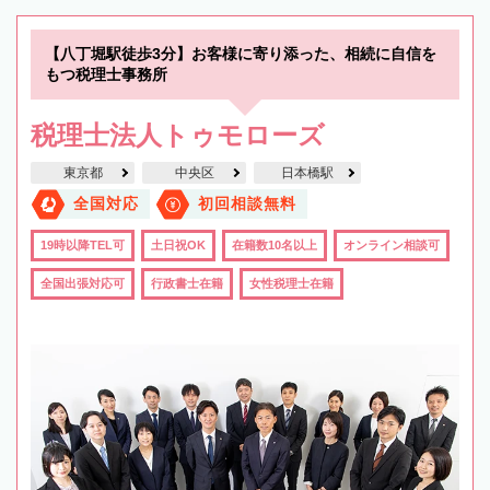
【八丁堀駅徒歩3分】お客様に寄り添った、相続に自信を
もつ税理士事務所
税理士法人トゥモローズ
東京都
中央区
日本橋駅
全国対応
初回相談無料
19時以降TEL可
土日祝OK
在籍数10名以上
オンライン相談可
全国出張対応可
行政書士在籍
女性税理士在籍