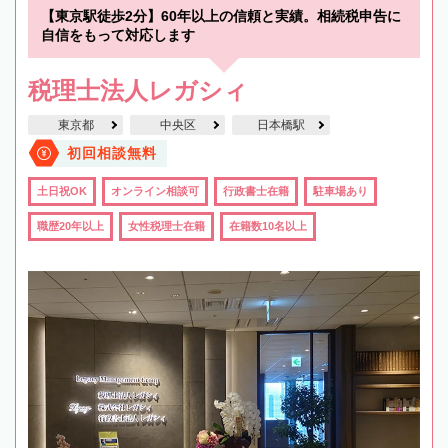
【東京駅徒歩2分】60年以上の信頼と実績。相続税申告に
自信をもって対応します
税理士法人レガシィ
東京都
中央区
日本橋駅
初回相談無料
土日祝OK
オンライン相談可
行政書士在籍
駐車場あり
職歴20年以上
女性税理士在籍
在籍数10名以上