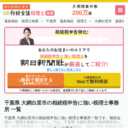
月間閲覧件数
朝日新聞社運営
200万
超
遺産相続 税理士検索
千葉県 遺産相続 税理士
大網白里市 遺産相
相続税申告特化!
税理士紹介センター
相続会議の
あなたのお住まいのエリアで
相続税申告に強い税理士
を
厳選
ご紹介!
が
して
詳しく知りたい方はこちら
紹介センターに
24時間受付中
無料で電話する
Webで無料相談
営業時間10:00~19:00
※時間外にご連絡いただいた場合は、翌営業日に折り返しご連絡いたします。
千葉県 大網白里市の相続税申告に強い税理士事務
所 一覧
千葉県 大網白里市の相続税申告に強い税理士事務所一覧です。相続会
議の「税理士検索サービス」では、千葉県 大網白里市の相続税申告に
強い税理士事務所を一覧で見ることが出来ます。相続に関する税金や特