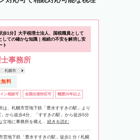
中川郡池田町
中川郡豊頃町
苫前郡羽幌町
苫前郡初山別村
谷郡猿払村
枝幸郡浜頓別町
駅歩1分】大手税理士法人、国税職員として
利尻郡利尻富士町
網走郡美幌町
としての確かな知識｜相続の不安を解消し安
ート
里郡小清水町
常呂郡訓子府町
理士事務所
紋別郡滝上町
紋別郡興部町
札幌市
沙流郡日高町
沙流郡平取町
新冠郡新冠町
談無料
河東郡音更町
河東郡士幌町
イン相談可
全国出張対応可
職歴20年以上
河西郡更別村
広尾郡大樹町
路郡釧路町
厚岸郡厚岸町
厚岸郡浜中町
所は、札幌市営地下鉄「豊水すすきの駅」より
駅」から徒歩4分、「すすきの駅」から徒歩5分
野付郡別海町
標津郡中標津町
立地に事務所を構え...
続きを読む
市営地下鉄「豊水すすきの駅」徒歩1 分 / 札幌