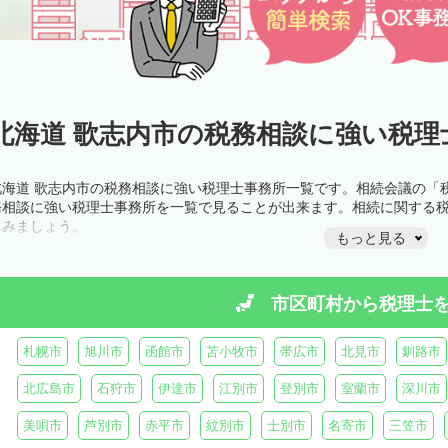
北海道 歌志内市の税務相談に強い税理
北海道 歌志内市の税務相談に強い税理士事務所一覧です。相続会議の「
務相談に強い税理士事務所を一覧で見ることが出来ます。相続に関する
てみましょう。
もっと見る
市区町村から
税理士
札幌市
旭川市
函館市
苫小牧市
帯広市
北見市
釧路市
北広島市
石狩市
伊達市
江別市
登別市
室蘭市
深川市
美唄市
芦別市
赤平市
紋別市
士別市
名寄市
三笠市