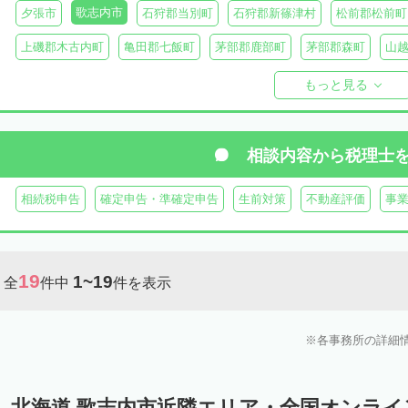
歌志内市
夕張市
石狩郡当別町
石狩郡新篠津村
松前郡松前町
上磯郡木古内町
亀田郡七飯町
茅部郡鹿部町
茅部郡森町
山
檜山郡上ノ国町
檜山郡厚沢部町
爾志郡乙部町
奥尻郡奥尻町
もっと見る
島牧郡島牧村
寿都郡寿都町
寿都郡黒松内町
磯谷郡蘭越町
虻田郡真狩村
虻田郡留寿都村
虻田郡喜茂別町
虻田郡京極町
相談内容から
税理士
岩内郡共和町
岩内郡岩内町
二海郡八雲町
古宇郡泊村
古宇
相続税申告
確定申告・準確定申告
生前対策
不動産評価
事
余市郡仁木町
余市郡余市町
余市郡赤井川村
空知郡南幌町
空知郡上富良野町
空知郡中富良野町
空知郡南富良野町
夕張郡
19
1~19
全
件中
件を表示
樺戸郡月形町
樺戸郡浦臼町
樺戸郡新十津川町
雨竜郡妹背牛町
雨竜郡北竜町
雨竜郡沼田町
勇払郡占冠村
勇払郡厚真町
勇
各事務所の詳細
上川郡東神楽町
上川郡鷹栖町
上川郡当麻町
上川郡比布町
上川郡美瑛町
上川郡和寒町
上川郡剣淵町
上川郡下川町
上
北海道 歌志内市近隣エリア・全国オンラ