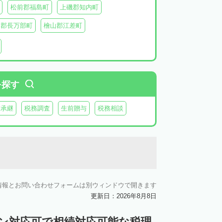
松前郡福島町
上磯郡知内町
越郡長万部町
檜山郡江差町
瀬棚郡今金町
久遠郡せたな町
虻田郡ニセコ町
虻田郡倶知安町
虻田郡豊浦町
虻田郡洞爺湖町
を探す
郡神恵内村
古平郡古平町
積丹郡積丹町
業承継
税務調査
生前贈与
税務相談
空知郡奈井江町
空知郡上砂川町
由仁町
夕張郡長沼町
夕張郡栗山町
雨竜郡秩父別町
雨竜郡雨竜町
払郡安平町
勇払郡むかわ町
情報とお問い合わせフォームは別ウィンドウで開きます
上川郡愛別町
上川郡上川町
上川郡東川町
更新日：2026年8月8日
川郡新得町
上川郡清水町
中川郡本別町
イン対応可で相続対応可能な税理