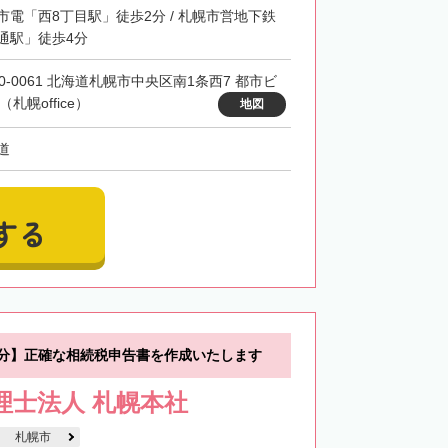
市電「西8丁目駅」徒歩2分 / 札幌市営地下鉄
通駅」徒歩4分
60-0061 北海道札幌市中央区南1条西7 都市ビ
（札幌office）
地図
道
する
0分】正確な相続税申告書を作成いたします
税理士法人 札幌本社
札幌市