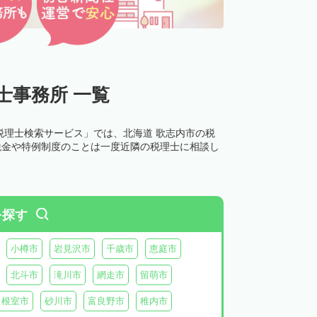
士事務所 一覧
税理士検索サービス」では、北海道 歌志内市の税
税金や特例制度のことは一度近隣の税理士に相談し
を探す
小樽市
岩見沢市
千歳市
恵庭市
北斗市
滝川市
網走市
留萌市
根室市
砂川市
富良野市
稚内市