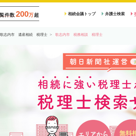
200
相続会議トップ
弁護士検索
覧件数
万
超
歌志内市 遺産相続 税理士
歌志内市 税務相談 税理士