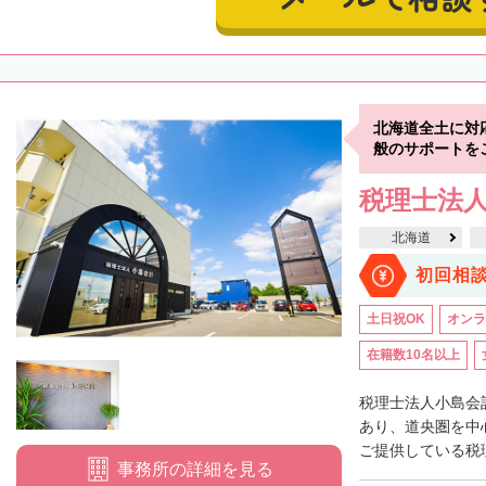
北海道全土に対
般のサポートを
税理士法
北海道
初回相
土日祝OK
オンラ
在籍数10名以上
税理士法人小島会
あり、道央圏を中
ご提供している税理
事務所の詳細を見る