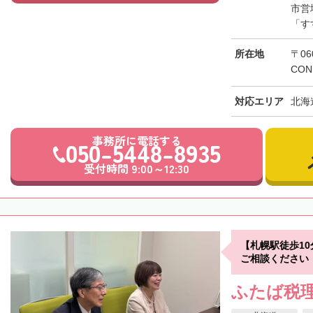
市営
「す
所在地
〒06
CON
対応エリア
北海
事務所に電話する
050-5448-8935
受付時間 9:00～12:30
【札幌駅徒歩1
ご相談ください
ふたば税理