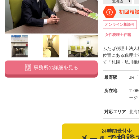
北海道
初回相
オンライン相談可
女性税理士在籍
ふたば税理士法人
位置にある税理士
て「札幌・旭川相続
事務所の詳細を見る
最寄駅
JR
所在地
〒06
ージ
対応エリア
北海
24時間受付中
メールで相談