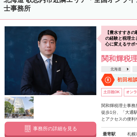
中川郡美深町
中川郡音威子府村
中川郡中川町
中川郡幕別町
士事務所
雨竜郡幌加内町
増毛郡増毛町
留萌郡小平町
苫前郡苫前町
天塩郡遠別町
天塩郡天塩町
天塩郡豊富町
天塩郡幌延町
宗
【豊水すすきの
枝幸郡中頓別町
枝幸郡枝幸町
礼文郡礼文町
利尻郡利尻町
の経験と税理士
心に変えるサポ
網走郡津別町
網走郡大空町
斜里郡斜里町
斜里郡清里町
斜
関和輝税
常呂郡置戸町
常呂郡佐呂間町
紋別郡遠軽町
紋別郡湧別町
北海道
紋別郡西興部村
紋別郡雄武町
有珠郡壮瞥町
白老郡白老町
初回相
浦河郡浦河町
様似郡様似町
幌泉郡えりも町
日高郡新ひだか町
土日祝OK
オンラ
河東郡上士幌町
河東郡鹿追町
河西郡芽室町
河西郡中札内村
広尾郡広尾町
足寄郡足寄町
足寄郡陸別町
十勝郡浦幌町
釧
関和輝税理士事務
徒歩1分、「大通
川上郡標茶町
川上郡弟子屈町
阿寒郡鶴居村
白糠郡白糠町
とアクセスの便利な
標津郡標津町
目梨郡羅臼町
事務所の詳細を見る
最寄駅
札幌