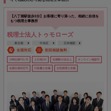
【八丁堀駅徒歩3分】お客様に寄り添った、相続に自信を
もつ税理士事務所
税理士法人トゥモローズ
東京都
中央区
日本橋駅
全国対応
初回相談無料
19時以降TEL可
土日祝OK
在籍数10名以上
オンライン相談可
全国出張対応可
行政書士在籍
女性税理士在籍