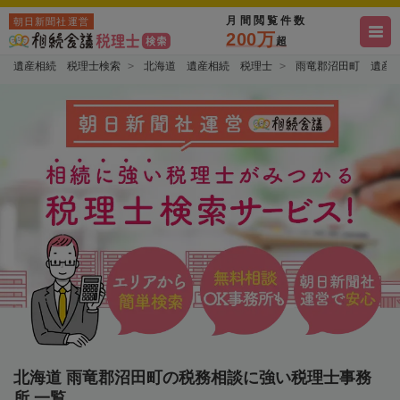
月間閲覧件数
朝日新聞社運営
200万
超
遺産相続 税理士検索
北海道 遺産相続 税理士
雨竜郡沼田町 遺産
北海道 雨竜郡沼田町の税務相談に強い税理士事務
所 一覧