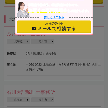
不動産や株式等、相続資産に合わせて、
お近くの専門税理士
をご紹介します。
詳しくはこちら
北海道 雨竜郡沼田町所在・近隣の税理士事務所
24時間受付中
メールで相談する
ふたば税理士法人
北海道
旭川市
最寄駅
JR「旭川駅」徒歩5分
所在地
〒070-0032 北海道旭川市2条通8丁目144番地2 旭川二
条通ビル7階
石川大記税理士事務所
北海道
深川市