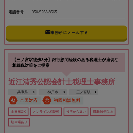
電話番号
050-5268-8565
事務所にメールする
【三ノ宮駅徒歩3分】銀行顧問経験のある税理士が適切な
相続税対策をご提案
近江清秀公認会計士税理士事務所
兵庫県
神戸市
三ノ宮駅
全国対応
初回相談無料
土日祝OK
オンライン相談可
役所から近い
職歴20年以上
駐車場あり