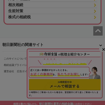
相次相続
生前対策
株式の相続税
朝日新聞社の関連サイト
税理士紹介センター
の
このサイトについて
サイトポリシー
相続会議利用規約
お電話ください!
迷
っ
た
ら
相続会議プライバシーポリシー
利用者情報の外部送信
プライバシーポータル
近くに良い事務所がなかったときも、
運営会社
広告ガイド
お問い合わせ
お近くの事務所
私たちがお探し
を、
します !
24時間受付中
メールで相談する
※時間外にご連絡いただいた場合は、翌営業日に折り返しご連絡いたしま
す。
朝日新聞社運営の相続会議
税理士選びに悩んだら、
にお任せください
Copyright© The Asahi Shimbun Company. All Rights Reserved.