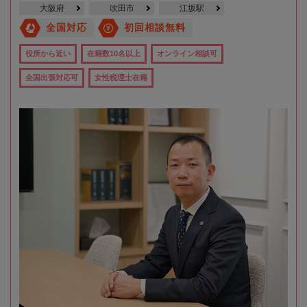
大阪府
吹田市
江坂駅
全国対応
初回相談無料
役所から近い
在籍数10名以上
オンライン相談可
全国出張対応可
女性税理士在籍