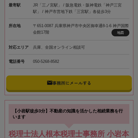
最寄駅
JR「三ノ宮駅」 / 阪急電鉄・阪神電鉄「神戸三宮
駅」 / 神戸市営地下鉄「三宮駅」各徒歩3分
所在地
〒651-0087 兵庫県神戸市中央区御幸通8-1-6 神戸国際
会館17階
地図
対応エリア
兵庫、全国オンライン相談可
電話番号
050-5268-8582
事務所にメールする
【小岩駅徒歩3分】不動産の知識を活かした相続業務を行
います
税理士法人根本税理士事務所 小岩本