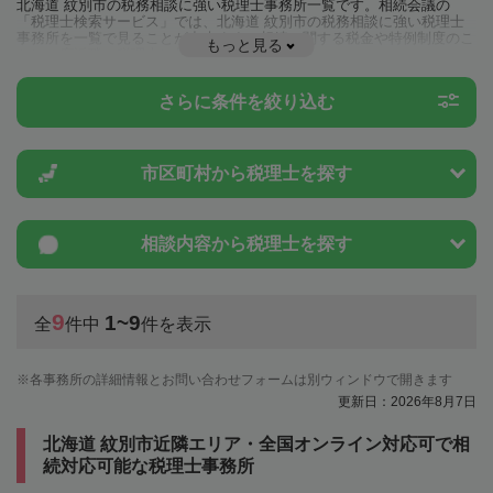
北海道 紋別市の税務相談に強い税理士事務所一覧です。相続会議の
「税理士検索サービス」では、北海道 紋別市の税務相談に強い税理士
事務所を一覧で見ることが出来ます。相続に関する税金や特例制度のこ
もっと見る
とは一度近隣の税理士に相談してみましょう。
さらに条件を絞り込む
市区町村から
税理士を探す
相談内容から
税理士を探す
9
1~9
全
件中
件を表示
各事務所の詳細情報とお問い合わせフォームは別ウィンドウで開きます
更新日：2026年8月7日
北海道 紋別市近隣エリア・全国オンライン対応可で相
続対応可能な税理士事務所