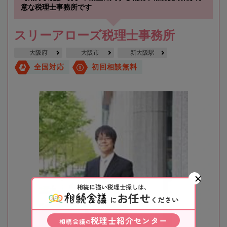
意な税理士事務所です
スリーアローズ税理士事務所
大阪府
大阪市
新大阪駅
全国対応
初回相談無料
相続に強い税理士探しは、
お任せ
に
ください
税理士紹介センター
相続会議
の