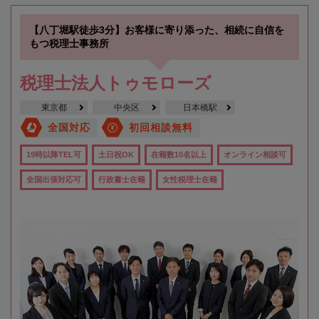
【八丁堀駅徒歩3分】お客様に寄り添った、相続に自信を
もつ税理士事務所
税理士法人トゥモローズ
東京都
中央区
日本橋駅
全国対応
初回相談無料
19時以降TEL可
土日祝OK
在籍数10名以上
オンライン相談可
全国出張対応可
行政書士在籍
女性税理士在籍