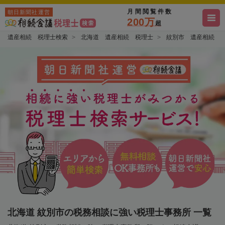
月間閲覧件数
朝日新聞社運営
200万
超
遺産相続 税理士検索
北海道 遺産相続 税理士
紋別市 遺産相続 
北海道 紋別市の税務相談に強い税理士事務所 一覧