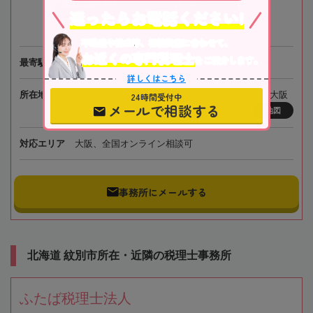
迷ったらお電話ください!
不動産や株式等、相続資産に合わせて、
お近くの専門税理士
をご紹介します。
最寄駅
阪急電鉄「南方駅」徒歩1分
詳しくはこちら
所在地
〒532-0011 大阪府大阪市淀川区西中島3-15-7 新大阪
24時間受付中
メールで相談する
プリンスビル4階
地図
対応エリア
大阪、全国オンライン相談可
事務所にメールする
北海道 紋別市所在・近隣の税理士事務所
ふたば税理士法人