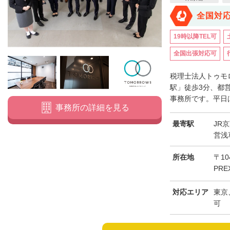
全国対
19時以降TEL可
全国出張対応可
税理士法人トゥモ
駅」徒歩3分、都
事務所です。平日は
事務所の詳細を見る
最寄駅
JR
営浅
所在地
〒10
PRE
対応エリア
東京
可