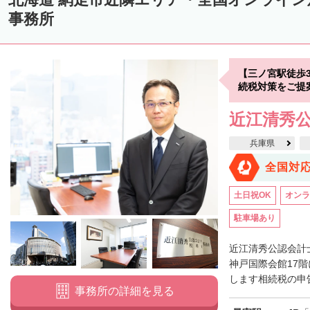
中川郡美深町
中川郡音威子府村
中川郡中川町
中川郡幕別町
事務所
雨竜郡幌加内町
増毛郡増毛町
留萌郡小平町
苫前郡苫前町
天塩郡遠別町
天塩郡天塩町
天塩郡豊富町
天塩郡幌延町
宗
【三ノ宮駅徒歩
枝幸郡中頓別町
枝幸郡枝幸町
礼文郡礼文町
利尻郡利尻町
続税対策をご提
網走郡津別町
網走郡大空町
斜里郡斜里町
斜里郡清里町
斜
近江清秀
常呂郡置戸町
常呂郡佐呂間町
紋別郡遠軽町
紋別郡湧別町
兵庫県
紋別郡西興部村
紋別郡雄武町
有珠郡壮瞥町
白老郡白老町
全国対
浦河郡浦河町
様似郡様似町
幌泉郡えりも町
日高郡新ひだか町
土日祝OK
オンラ
河東郡上士幌町
河東郡鹿追町
河西郡芽室町
河西郡中札内村
駐車場あり
広尾郡広尾町
足寄郡足寄町
足寄郡陸別町
十勝郡浦幌町
釧
近江清秀公認会計
川上郡標茶町
川上郡弟子屈町
阿寒郡鶴居村
神戸国際会館17
白糠郡白糠町
します相続税の申告
標津郡標津町
目梨郡羅臼町
事務所の詳細を見る