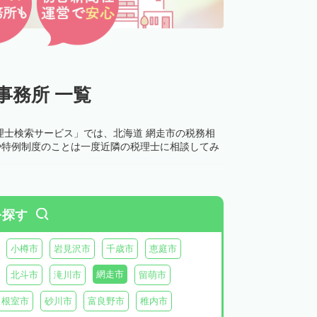
事務所 一覧
理士検索サービス」では、北海道 網走市の税務相
や特例制度のことは一度近隣の税理士に相談してみ
を探す
小樽市
岩見沢市
千歳市
恵庭市
網走市
北斗市
滝川市
留萌市
根室市
砂川市
富良野市
稚内市