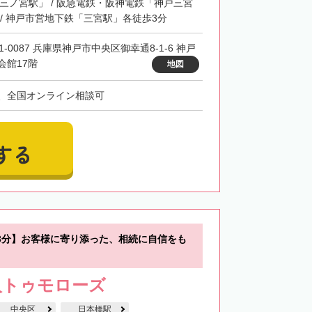
「三ノ宮駅」 / 阪急電鉄・阪神電鉄「神戸三宮
 / 神戸市営地下鉄「三宮駅」各徒歩3分
1-0087 兵庫県神戸市中央区御幸通8-1-6 神戸
会館17階
地図
、全国オンライン相談可
する
3分】お客様に寄り添った、相続に自信をも
人トゥモローズ
中央区
日本橋駅