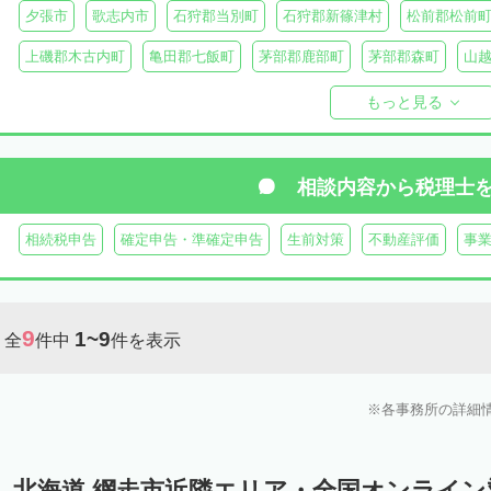
夕張市
歌志内市
石狩郡当別町
石狩郡新篠津村
松前郡松前
上磯郡木古内町
亀田郡七飯町
茅部郡鹿部町
茅部郡森町
山
檜山郡上ノ国町
檜山郡厚沢部町
爾志郡乙部町
奥尻郡奥尻町
もっと見る
島牧郡島牧村
寿都郡寿都町
寿都郡黒松内町
磯谷郡蘭越町
虻田郡真狩村
虻田郡留寿都村
虻田郡喜茂別町
虻田郡京極町
相談内容から
税理士
岩内郡共和町
岩内郡岩内町
二海郡八雲町
古宇郡泊村
古宇
相続税申告
確定申告・準確定申告
生前対策
不動産評価
事
余市郡仁木町
余市郡余市町
余市郡赤井川村
空知郡南幌町
空知郡上富良野町
空知郡中富良野町
空知郡南富良野町
夕張郡
9
1~9
全
件中
件を表示
樺戸郡月形町
樺戸郡浦臼町
樺戸郡新十津川町
雨竜郡妹背牛町
雨竜郡北竜町
雨竜郡沼田町
勇払郡占冠村
勇払郡厚真町
勇
各事務所の詳細
上川郡東神楽町
上川郡鷹栖町
上川郡当麻町
上川郡比布町
上川郡美瑛町
上川郡和寒町
上川郡剣淵町
上川郡下川町
上
北海道 網走市近隣エリア・全国オンライ