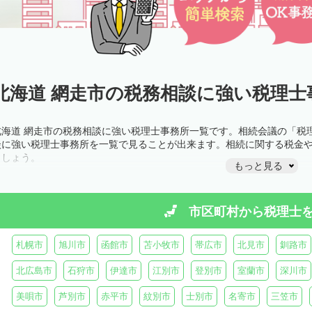
北海道 網走市の税務相談に強い税理士
北海道 網走市の税務相談に強い税理士事務所一覧です。相続会議の「税
談に強い税理士事務所を一覧で見ることが出来ます。相続に関する税金
ましょう。
もっと見る
市区町村から
税理士
札幌市
旭川市
函館市
苫小牧市
帯広市
北見市
釧路市
北広島市
石狩市
伊達市
江別市
登別市
室蘭市
深川市
美唄市
芦別市
赤平市
紋別市
士別市
名寄市
三笠市