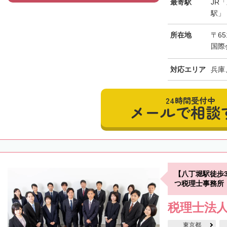
最寄駅
JR
駅」
所在地
〒65
国際
対応エリア
兵庫
24時間受付中
メールで相談
【八丁堀駅徒歩
つ税理士事務所
税理士法
東京都