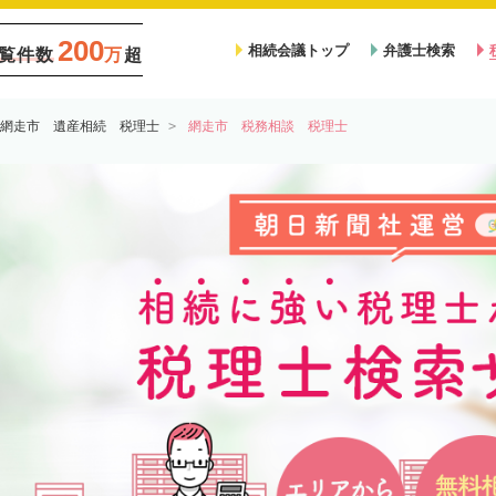
200
相続会議トップ
弁護士検索
覧件数
万
超
網走市 遺産相続 税理士
網走市 税務相談 税理士