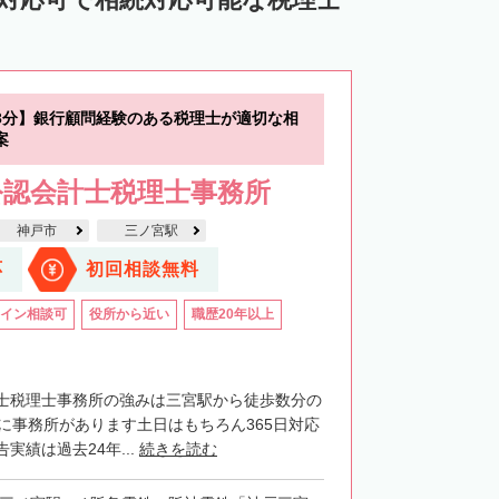
中川郡池田町
中川郡豊頃町
苫前郡羽幌町
苫前郡初山別村
谷郡猿払村
枝幸郡浜頓別町
3分】銀行顧問経験のある税理士が適切な相
利尻郡利尻富士町
網走郡美幌町
案
里郡小清水町
常呂郡訓子府町
公認会計士税理士事務所
紋別郡滝上町
紋別郡興部町
神戸市
三ノ宮駅
沙流郡日高町
沙流郡平取町
新冠郡新冠町
応
初回相談無料
河東郡音更町
河東郡士幌町
イン相談可
役所から近い
職歴20年以上
河西郡更別村
広尾郡大樹町
路郡釧路町
厚岸郡厚岸町
厚岸郡浜中町
士税理士事務所の強みは三宮駅から徒歩数分の
階に事務所があります土日はもちろん365日対応
野付郡別海町
標津郡中標津町
実績は過去24年...
続きを読む