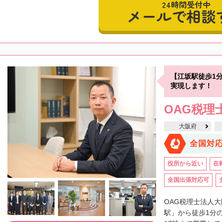
24時間受付中
メールで相談
【江坂駅徒歩1
実現します！
OAG税理
大阪府
全国対
役所から近い
在
全国出張対応可
OAG税理士法人
駅」から徒歩1分