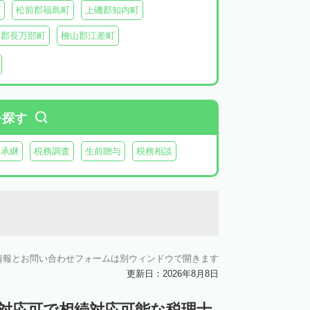
町
松前郡福島町
上磯郡知内町
越郡長万部町
檜山郡江差町
瀬棚郡今金町
久遠郡せたな町
虻田郡ニセコ町
虻田郡倶知安町
虻田郡豊浦町
虻田郡洞爺湖町
を探す
郡神恵内村
古平郡古平町
積丹郡積丹町
業承継
税務調査
生前贈与
税務相談
空知郡奈井江町
空知郡上砂川町
由仁町
夕張郡長沼町
夕張郡栗山町
雨竜郡秩父別町
雨竜郡雨竜町
払郡安平町
勇払郡むかわ町
情報とお問い合わせフォームは別ウィンドウで開きます
上川郡愛別町
上川郡上川町
上川郡東川町
更新日：2026年8月8日
川郡新得町
上川郡清水町
中川郡本別町
ン対応可で相続対応可能な税理士