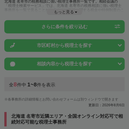
北海道 名寄市の税務相談に強い税理士事務所一覧です。相続会議の
「税理士検索サービス」では、北海道 名寄市の税務相談に強い税理士
事務所を一覧で見ることが出来ます。相続に関する税金や特例制度のこ
もっと見る
とは一度近隣の税理士に相談してみましょう。
さらに条件を絞り込む
市区町村から
税理士を探す
相談内容から
税理士を探す
8
1~8
全
件中
件を表示
各事務所の詳細情報とお問い合わせフォームは別ウィンドウで開きます
更新日：2026年8月6日
北海道 名寄市近隣エリア・全国オンライン対応可で相
続対応可能な税理士事務所