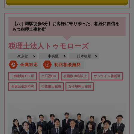
【八丁堀駅徒歩3分】お客様に寄り添った、相続に自信を
もつ税理士事務所
税理士法人トゥモローズ
東京都
中央区
日本橋駅
全国対応
初回相談無料
19時以降TEL可
土日祝OK
在籍数10名以上
オンライン相談可
全国出張対応可
行政書士在籍
女性税理士在籍