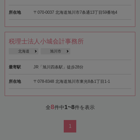
所在地
〒070-0037 北海道旭川市7条通13丁目59番地4
税理士法人小城会計事務所
北海道
旭川市
最寄駅
JR「旭川四条駅」徒歩28分
所在地
〒078-8348 北海道旭川市東光8条1丁目1-1
8
1~8
全
件中
件を表示
1