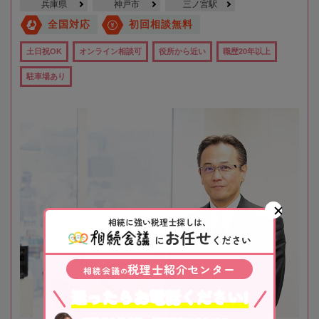
兵庫県
神戸市
三ノ宮駅
全国対応
初回相談無料
土日祝OK
オンライン相談可
役所から近い
職歴20年以上
駐車場あり
相続に強い税理士探しは、
お任せ
に
ください
税理士紹介センター
相続会議
の
迷ったらお電話ください!