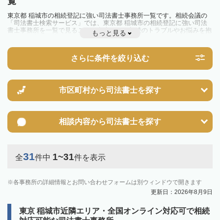
覧
東京都 稲城市の相続登記に強い司法書士事務所一覧です。相続会議の
「司法書士検索サービス」では、東京都 稲城市の相続登記に強い司法
書士事務所を一覧で見ることが出来ます。相続のトラブルやお悩みを抱
もっと見る
えている方は一度近隣の司法書士に相談してみましょう。
2024年4月1日から相続登記が義務化されました。
不動産を相続した場合、相続を知った日から3年以内に登記しないと、
さらに条件を絞り込む
10万円以下の過料が科せられるため、速やかな手続きが必要です。義務
化前の相続も対象となるため注意しましょう。
相続登記は法律で定められており、司法書士に依頼すれば手間を省けま
す。その他の相続手続きも任せることが可能です。
また、義務化に伴い、相続人申告登記制度が創設されました。遺産分割
市区町村から
司法書士を探す
の話し合いがまとまらず登記できない場合は、この制度の活用を検討し
ましょう。司法書士への相談も可能です。
相談内容から
司法書士を探す
31
1~31
全
件中
件を表示
各事務所の詳細情報とお問い合わせフォームは別ウィンドウで開きます
更新日：2026年8月9日
東京 稲城市近隣エリア・全国オンライン対応可で相続