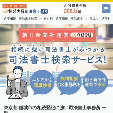
月間閲覧件数
朝日新聞社運営
200万
超
遺産相続 司法書士検索
東京都 遺産相続 司法書士
稲城市 遺産相
東京都 稲城市の相続登記に強い司法書士事務所 一