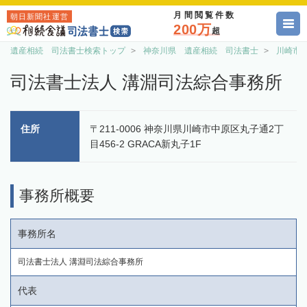
月間閲覧件数
朝日新聞社運営
200万
超
遺産相続 司法書士検索トップ
神奈川県 遺産相続 司法書士
川崎市
司法書士法人 溝淵司法綜合事務所
住所
〒211-0006 神奈川県川崎市中原区丸子通2丁
目456-2 GRACA新丸子1F
事務所概要
事務所名
司法書士法人 溝淵司法綜合事務所
代表