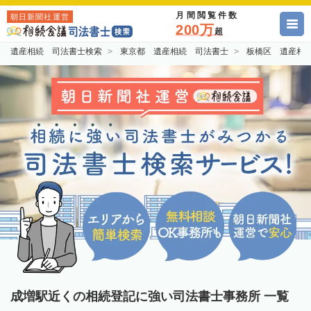
月間閲覧件数
朝日新聞社運営
200万
超
遺産相続 司法書士検索
東京都 遺産相続 司法書士
板橋区 遺産相
成増駅近くの相続登記に強い司法書士事務所 一覧