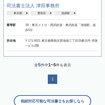
司法書士法人 津田事務所
東京都
豊島区
池袋駅
最寄駅
JR・東京メトロ・西武鉄道・東武鉄道「池袋駅」徒
歩5分
所在地
〒171-0021 東京都豊島区西池袋三丁目25番15号 IB第
一ビル2階
5
1~5
全
件中
件を表示
1
相続対応可能な司法書士をお探しなら