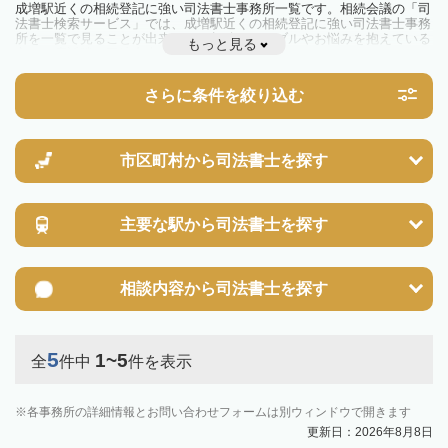
成増駅近くの相続登記に強い司法書士事務所一覧です。相続会議の「司
法書士検索サービス」では、成増駅近くの相続登記に強い司法書士事務
所を一覧で見ることが出来ます。相続のトラブルやお悩みを抱えている
もっと見る
方は一度近隣の司法書士に相談してみましょう。
2024年4月1日から相続登記が義務化されました。
不動産を相続した場合、相続を知った日から3年以内に登記しないと、
さらに条件を絞り込む
10万円以下の過料が科せられるため、速やかな手続きが必要です。義務
化前の相続も対象となるため注意しましょう。
相続登記は法律で定められており、司法書士に依頼すれば手間を省けま
す。その他の相続手続きも任せることが可能です。
また、義務化に伴い、相続人申告登記制度が創設されました。遺産分割
市区町村から
司法書士を探す
の話し合いがまとまらず登記できない場合は、この制度の活用を検討し
ましょう。司法書士への相談も可能です。
主要な駅から
司法書士を探す
相談内容から
司法書士を探す
5
1~5
全
件中
件を表示
各事務所の詳細情報とお問い合わせフォームは別ウィンドウで開きます
更新日：2026年8月8日